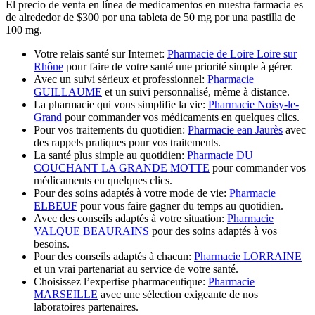
El precio de venta en línea de medicamentos en nuestra farmacia es
de alrededor de $300 por una tableta de 50 mg por una pastilla de
100 mg.
Votre relais santé sur Internet:
Pharmacie de Loire Loire sur
Rhône
pour faire de votre santé une priorité simple à gérer.
Avec un suivi sérieux et professionnel:
Pharmacie
GUILLAUME
et un suivi personnalisé, même à distance.
La pharmacie qui vous simplifie la vie:
Pharmacie Noisy-le-
Grand
pour commander vos médicaments en quelques clics.
Pour vos traitements du quotidien:
Pharmacie ean Jaurès
avec
des rappels pratiques pour vos traitements.
La santé plus simple au quotidien:
Pharmacie DU
COUCHANT LA GRANDE MOTTE
pour commander vos
médicaments en quelques clics.
Pour des soins adaptés à votre mode de vie:
Pharmacie
ELBEUF
pour vous faire gagner du temps au quotidien.
Avec des conseils adaptés à votre situation:
Pharmacie
VALQUE BEAURAINS
pour des soins adaptés à vos
besoins.
Pour des conseils adaptés à chacun:
Pharmacie LORRAINE
et un vrai partenariat au service de votre santé.
Choisissez l’expertise pharmaceutique:
Pharmacie
MARSEILLE
avec une sélection exigeante de nos
laboratoires partenaires.