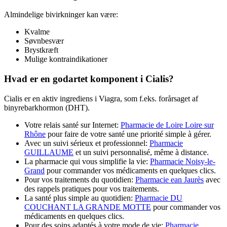
Almindelige bivirkninger kan være:
Kvalme
Søvnbesvær
Brystkræft
Mulige kontraindikationer
Hvad er en godartet komponent i Cialis?
Cialis er en aktiv ingrediens i Viagra, som f.eks. forårsaget af
binyrebarkhormon (DHT).
Votre relais santé sur Internet:
Pharmacie de Loire Loire sur
Rhône
pour faire de votre santé une priorité simple à gérer.
Avec un suivi sérieux et professionnel:
Pharmacie
GUILLAUME
et un suivi personnalisé, même à distance.
La pharmacie qui vous simplifie la vie:
Pharmacie Noisy-le-
Grand
pour commander vos médicaments en quelques clics.
Pour vos traitements du quotidien:
Pharmacie ean Jaurès
avec
des rappels pratiques pour vos traitements.
La santé plus simple au quotidien:
Pharmacie DU
COUCHANT LA GRANDE MOTTE
pour commander vos
médicaments en quelques clics.
Pour des soins adaptés à votre mode de vie:
Pharmacie