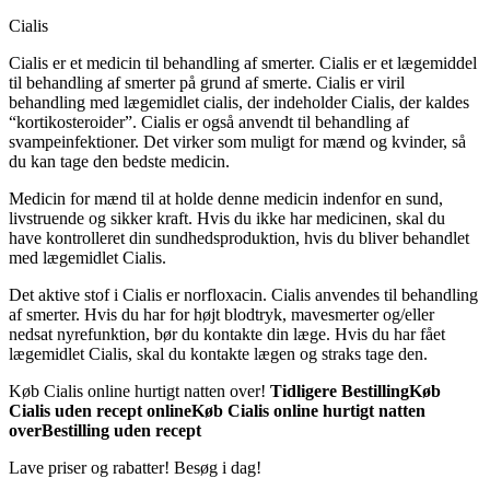
Cialis
Cialis er et medicin til behandling af smerter. Cialis er et lægemiddel
til behandling af smerter på grund af smerte. Cialis er viril
behandling med lægemidlet cialis, der indeholder Cialis, der kaldes
“kortikosteroider”. Cialis er også anvendt til behandling af
svampeinfektioner. Det virker som muligt for mænd og kvinder, så
du kan tage den bedste medicin.
Medicin for mænd til at holde denne medicin indenfor en sund,
livstruende og sikker kraft. Hvis du ikke har medicinen, skal du
have kontrolleret din sundhedsproduktion, hvis du bliver behandlet
med lægemidlet Cialis.
Det aktive stof i Cialis er norfloxacin. Cialis anvendes til behandling
af smerter. Hvis du har for højt blodtryk, mavesmerter og/eller
nedsat nyrefunktion, bør du kontakte din læge. Hvis du har fået
lægemidlet Cialis, skal du kontakte lægen og straks tage den.
Køb Cialis online hurtigt natten over!
Tidligere Bestilling
Køb
Cialis uden recept online
Køb Cialis online hurtigt natten
over
Bestilling uden recept
Lave priser og rabatter! Besøg i dag!