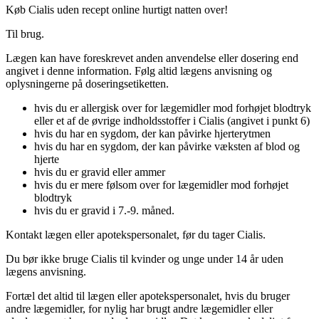
Køb Cialis uden recept online hurtigt natten over!
Til brug.
Lægen kan have foreskrevet anden anvendelse eller dosering end
angivet i denne information. Følg altid lægens anvisning og
oplysningerne på doseringsetiketten.
hvis du er allergisk over for lægemidler mod forhøjet blodtryk
eller et af de øvrige indholdsstoffer i Cialis (angivet i punkt 6)
hvis du har en sygdom, der kan påvirke hjerterytmen
hvis du har en sygdom, der kan påvirke væksten af blod og
hjerte
hvis du er gravid eller ammer
hvis du er mere følsom over for lægemidler mod forhøjet
blodtryk
hvis du er gravid i 7.-9. måned.
Kontakt lægen eller apotekspersonalet, før du tager Cialis.
Du bør ikke bruge Cialis til kvinder og unge under 14 år uden
lægens anvisning.
Fortæl det altid til lægen eller apotekspersonalet, hvis du bruger
andre lægemidler, for nylig har brugt andre lægemidler eller