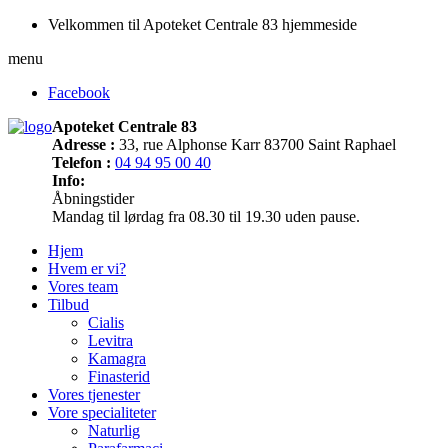
Velkommen til Apoteket Centrale 83 hjemmeside
menu
Facebook
Apoteket Centrale 83
Adresse :
33, rue Alphonse Karr 83700 Saint Raphael
Telefon :
04 94 95 00 40
Info:
Åbningstider
Mandag til lørdag fra 08.30 til 19.30 uden pause.
Hjem
Hvem er vi?
Vores team
Tilbud
Cialis
Levitra
Kamagra
Finasterid
Vores tjenester
Vore specialiteter
Naturlig