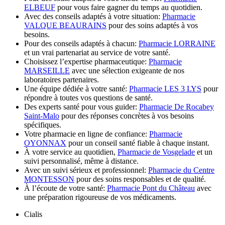
ELBEUF
pour vous faire gagner du temps au quotidien.
Avec des conseils adaptés à votre situation:
Pharmacie
VALQUE BEAURAINS
pour des soins adaptés à vos
besoins.
Pour des conseils adaptés à chacun:
Pharmacie LORRAINE
et un vrai partenariat au service de votre santé.
Choisissez l’expertise pharmaceutique:
Pharmacie
MARSEILLE
avec une sélection exigeante de nos
laboratoires partenaires.
Une équipe dédiée à votre santé:
Pharmacie LES 3 LYS
pour
répondre à toutes vos questions de santé.
Des experts santé pour vous guider:
Pharmacie De Rocabey
Saint-Malo
pour des réponses concrètes à vos besoins
spécifiques.
Votre pharmacie en ligne de confiance:
Pharmacie
OYONNAX
pour un conseil santé fiable à chaque instant.
À votre service au quotidien,
Pharmacie de Vosgelade
et un
suivi personnalisé, même à distance.
Avec un suivi sérieux et professionnel:
Pharmacie du Centre
MONTESSON
pour des soins responsables et de qualité.
À l’écoute de votre santé:
Pharmacie Pont du Château
avec
une préparation rigoureuse de vos médicaments.
Cialis