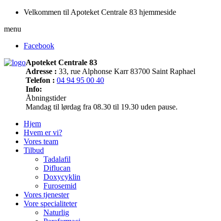
Velkommen til Apoteket Centrale 83 hjemmeside
menu
Facebook
Apoteket Centrale 83
Adresse :
33, rue Alphonse Karr 83700 Saint Raphael
Telefon :
04 94 95 00 40
Info:
Åbningstider
Mandag til lørdag fra 08.30 til 19.30 uden pause.
Hjem
Hvem er vi?
Vores team
Tilbud
Tadalafil
Diflucan
Doxycyklin
Furosemid
Vores tjenester
Vore specialiteter
Naturlig