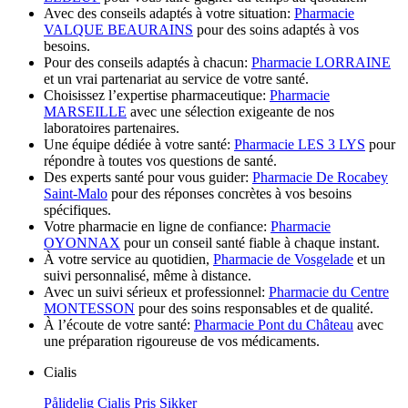
Avec des conseils adaptés à votre situation:
Pharmacie
VALQUE BEAURAINS
pour des soins adaptés à vos
besoins.
Pour des conseils adaptés à chacun:
Pharmacie LORRAINE
et un vrai partenariat au service de votre santé.
Choisissez l’expertise pharmaceutique:
Pharmacie
MARSEILLE
avec une sélection exigeante de nos
laboratoires partenaires.
Une équipe dédiée à votre santé:
Pharmacie LES 3 LYS
pour
répondre à toutes vos questions de santé.
Des experts santé pour vous guider:
Pharmacie De Rocabey
Saint-Malo
pour des réponses concrètes à vos besoins
spécifiques.
Votre pharmacie en ligne de confiance:
Pharmacie
OYONNAX
pour un conseil santé fiable à chaque instant.
À votre service au quotidien,
Pharmacie de Vosgelade
et un
suivi personnalisé, même à distance.
Avec un suivi sérieux et professionnel:
Pharmacie du Centre
MONTESSON
pour des soins responsables et de qualité.
À l’écoute de votre santé:
Pharmacie Pont du Château
avec
une préparation rigoureuse de vos médicaments.
Cialis
Pålidelig Cialis Pris Sikker