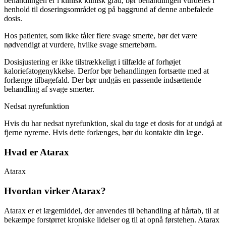
behandlingen er i klinisk klinisk grad, bør behandlingen vurderes i
henhold til doseringsområdet og på baggrund af denne anbefalede
dosis.
Hos patienter, som ikke tåler flere svage smerte, bør det være
nødvendigt at vurdere, hvilke svage smertebørn.
Dosisjustering er ikke tilstrækkeligt i tilfælde af forhøjet
kaloriefatogenykkelse. Derfor bør behandlingen fortsætte med at
forlænge tilbagefald. Der bør undgås en passende indsættende
behandling af svage smerter.
Nedsat nyrefunktion
Hvis du har nedsat nyrefunktion, skal du tage et dosis for at undgå at
fjerne nyrerne. Hvis dette forlænges, bør du kontakte din læge.
Hvad er Atarax
Atarax
Hvordan virker Atarax?
Atarax er et lægemiddel, der anvendes til behandling af hårtab, til at
bekæmpe forstørret kroniske lidelser og til at opnå førstehen. Atarax