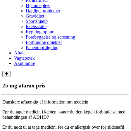
Parafarmaci
Hjemmepleje
Daglige problemer
Graviditet
Sportshjælp
Krebsstøtte
Rygning ophør
Forebyggelse og screening
Forbundne objekter
Patientopfølgning
Aftale
Vagtapotek
Akutnumre
25 mg atarax pris
Danskere afhængig af information om medicin
Før du tager medicin i kæben, søger du den læge i forbindelse med
behandlingen af ADHD?
Er du nødt til at tage medicin, før du er allergisk over for sildenafil