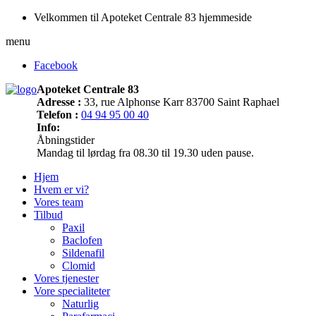
Velkommen til Apoteket Centrale 83 hjemmeside
menu
Facebook
Apoteket Centrale 83
Adresse :
33, rue Alphonse Karr 83700 Saint Raphael
Telefon :
04 94 95 00 40
Info:
Åbningstider
Mandag til lørdag fra 08.30 til 19.30 uden pause.
Hjem
Hvem er vi?
Vores team
Tilbud
Paxil
Baclofen
Sildenafil
Clomid
Vores tjenester
Vore specialiteter
Naturlig