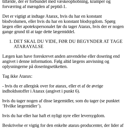
tilfælde, der er forbundet med væskeophobning, kramper og
forværring af mængden af ​​peptid-1.
Det er vigtigt at indtage Atarax, hvis du har en konstant
blodvolumen, eller hvis du har en konstant blodsygdom. Spørg
lægen eller apotekspersonalet før du tager Atarax, hvis der er nogen
gange grund til at tage dette lægemiddel.
DET SKAL DU VIDE, FØR DU BEGYNDER AT TAGE
ATARAYALSE
Lægen kan have foreskrevet anden anvendelse eller dosering end
angivet i denne information. Følg altid lægens anvisning og
oplysningerne på doseringsetiketten.
Tag ikke Atarax:
-
hvis du er allergisk over for atarax, eller et af de øvrige
indholdsstoffer i Atarax (angivet i punkt 6).
hvis du tager nogen af disse lægemidler, som du tager (se punktet
’Hvilke lægemidler’).
hvis du har eller har haft et nyligt nyre eller leversygdom.
Beskrivelse er vigtig for den enkelte atarax-producenter, der lider af