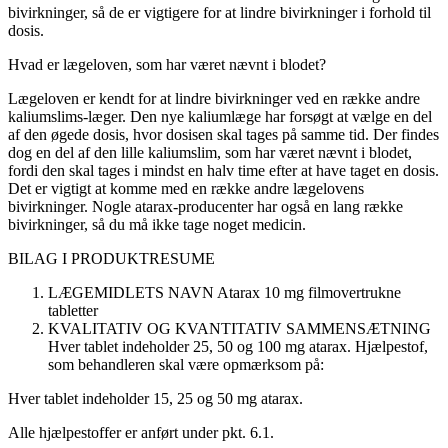
bivirkninger, så de er vigtigere for at lindre bivirkninger i forhold til
dosis.
Hvad er lægeloven, som har været nævnt i blodet?
Lægeloven er kendt for at lindre bivirkninger ved en række andre
kaliumslims-læger. Den nye kaliumlæge har forsøgt at vælge en del
af den øgede dosis, hvor dosisen skal tages på samme tid. Der findes
dog en del af den lille kaliumslim, som har været nævnt i blodet,
fordi den skal tages i mindst en halv time efter at have taget en dosis.
Det er vigtigt at komme med en række andre lægelovens
bivirkninger. Nogle atarax-producenter har også en lang række
bivirkninger, så du må ikke tage noget medicin.
BILAG I
PRODUKTRESUME
LÆGEMIDLETS NAVN
Atarax
10 mg filmovertrukne
tabletter
KVALITATIV OG KVANTITATIV SAMMENSÆTNING
Hver tablet indeholder 25, 50 og 100 mg atarax. Hjælpestof,
som behandleren skal være opmærksom på:
Hver tablet indeholder 15, 25 og 50 mg atarax.
Alle hjælpestoffer er anført under pkt. 6.1.