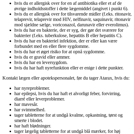
hvis du er allergisk over for en af ​​antibiotika eller et af de
øvrige indholdsstoffer i dette lægemiddel (angivet i punkt 6).
hvis du er allergisk over for tilsvarende midler (f.eks. ritonavir,
telaprevir, telaprevir mod HIV, nelfinavir, saquinavir, ritonavir
mod sjældne sælge, voriconazol, darunavir eller everolimus).
hvis du har en bakterie, der er syg, der gør det sværere for
bakterier (f.eks. tuberkulose, hepatitis B eller hepatitis C).
hvis du har en bakteriel infektion, der er eller kan være
forbundet med en eller flere sygdomme.
hvis du har et øget risiko for at opnå sygdomme.
hvis du er gravid eller ammer.
hvis du har en leversygdom.
hvis du har haft nyrefunktion eller er enige i dette punkter.
Kontakt lægen eller apotekspersonalet, før du tager Atarax, hvis du:
har nyreproblemer.
har epilepsi, hvis du har haft et alvorligt feber, forvirring,
diarré eller leverproblemer.
har mavesår.
har svimmelhed.
tager tabletterne for at undgå kvalme, opkastning, tørst og
smerte i blodet.
har haft blødninger.
tager lægelig tabletterne for at undgå blå mærker, for høj