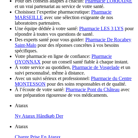
Pour des conseils adaptés à chacun:
Pharmacie LORRAINE
et un vrai partenariat au service de votre santé.
Choisissez l’expertise pharmaceutique:
Pharmacie
MARSEILLE
avec une sélection exigeante de nos
laboratoires partenaires.
Une équipe dédiée à votre santé:
Pharmacie LES 3 LYS
pour
répondre à toutes vos questions de santé.
Des experts santé pour vous guider:
Pharmacie De Rocabey
Saint-Malo
pour des réponses concrètes à vos besoins
spécifiques.
Votre pharmacie en ligne de confiance:
Pharmacie
OYONNAX
pour un conseil santé fiable à chaque instant.
À votre service au quotidien,
Pharmacie de Vosgelade
et un
suivi personnalisé, même à distance.
Avec un suivi sérieux et professionnel:
Pharmacie du Centre
MONTESSON
pour des soins responsables et de qualité.
À l’écoute de votre santé:
Pharmacie Pont du Château
avec
une préparation rigoureuse de vos médicaments.
Atarax
Ny Atarax Håndkøb Der
Atarax
Charge Prise En Atarax