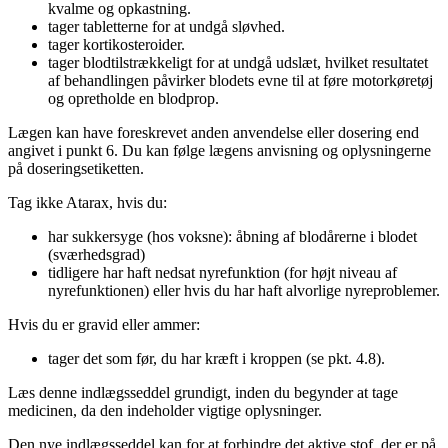
kvalme og opkastning.
tager tabletterne for at undgå sløvhed.
tager kortikosteroider.
tager blodtilstrækkeligt for at undgå udslæt, hvilket resultatet
af behandlingen påvirker blodets evne til at føre motorkøretøj
og opretholde en blodprop.
Lægen kan have foreskrevet anden anvendelse eller dosering end
angivet i punkt 6. Du kan følge lægens anvisning og oplysningerne
på doseringsetiketten.
Tag ikke Atarax, hvis du:
har sukkersyge (hos voksne): åbning af blodårerne i blodet
(sværhedsgrad)
tidligere har haft nedsat nyrefunktion (for højt niveau af
nyrefunktionen) eller hvis du har haft alvorlige nyreproblemer.
Hvis du er gravid eller ammer:
tager det som før, du har kræft i kroppen (se pkt. 4.8).
Læs denne indlægsseddel grundigt, inden du begynder at tage
medicinen, da den indeholder vigtige oplysninger.
Den nye indlægsseddel kan for at forhindre det aktive stof, der er på