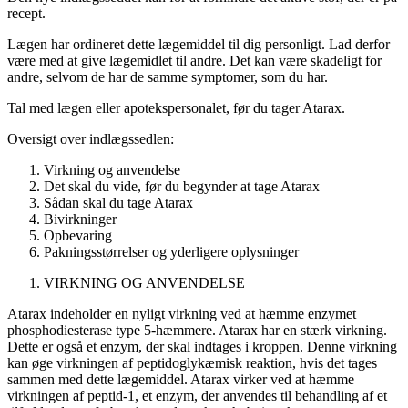
recept.
Lægen har ordineret dette lægemiddel til dig personligt. Lad derfor
være med at give lægemidlet til andre. Det kan være skadeligt for
andre, selvom de har de samme symptomer, som du har.
Tal med lægen eller apotekspersonalet, før du tager Atarax.
Oversigt over indlægssedlen
:
Virkning og anvendelse
Det skal du vide, før du begynder at tage Atarax
Sådan skal du tage Atarax
Bivirkninger
Opbevaring
Pakningsstørrelser og yderligere oplysninger
VIRKNING OG ANVENDELSE
Atarax indeholder en nyligt virkning ved at hæmme enzymet
phosphodiesterase type 5-hæmmere. Atarax har en stærk virkning.
Dette er også et enzym, der skal indtages i kroppen. Denne virkning
kan øge virkningen af ​​peptidoglykæmisk reaktion, hvis det tages
sammen med dette lægemiddel. Atarax virker ved at hæmme
virkningen af ​​peptid-1, et enzym, der anvendes til behandling af et