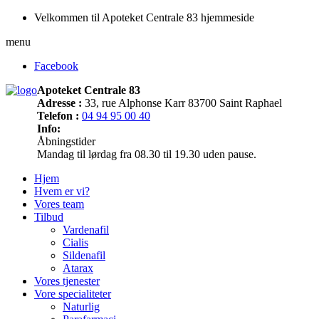
Velkommen til Apoteket Centrale 83 hjemmeside
menu
Facebook
Apoteket Centrale 83
Adresse :
33, rue Alphonse Karr 83700 Saint Raphael
Telefon :
04 94 95 00 40
Info:
Åbningstider
Mandag til lørdag fra 08.30 til 19.30 uden pause.
Hjem
Hvem er vi?
Vores team
Tilbud
Vardenafil
Cialis
Sildenafil
Atarax
Vores tjenester
Vore specialiteter
Naturlig