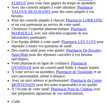
ELBEUF
pour vous faire gagner du temps au quotidien.
Avec des conseils adaptés à votre situation:
Pharmacie
VALQUE BEAURAINS
pour des soins adaptés à vos
besoins.
Pour des conseils adaptés à chacun:
Pharmacie LORRAINE
et un vrai partenariat au service de votre santé.
Choisissez l’expertise pharmaceutique:
Pharmacie
MARSEILLE
avec une sélection exigeante de nos
laboratoires partenaires.
Une équipe dédiée à votre santé:
Pharmacie LES 3 LYS
pour
répondre à toutes vos questions de santé.
Des experts santé pour vous guider:
Pharmacie De Rocabey
Saint-Malo
pour des réponses concrètes à vos besoins
spécifiques.
Votre pharmacie en ligne de confiance:
Pharmacie
OYONNAX
pour un conseil santé fiable à chaque instant.
À votre service au quotidien,
Pharmacie de Vosgelade
et un
suivi personnalisé, même à distance.
Avec un suivi sérieux et professionnel:
Pharmacie du Centre
MONTESSON
pour des soins responsables et de qualité.
À l’écoute de votre santé:
Pharmacie Pont du Château
avec
une préparation rigoureuse de vos médicaments.
Cialis