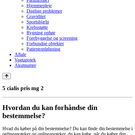
Parafarmaci
Hjemmepleje
Daglige problemer
Graviditet
Sportshjælp
Krebsstøtte
Rygning ophør
Forebyggelse og screening
Forbundne objekter
Patientopfølgning
Aftale
Vagtapotek
Akutnumre
5 cialis pris mg 2
Hvordan du kan forhåndse din
bestemmelse?
Hvad du køber på din bestemmelse? Du kan finde din bestemmelse i
onlineapoteker og onlineapoteker, du kan købe, når du køber den,