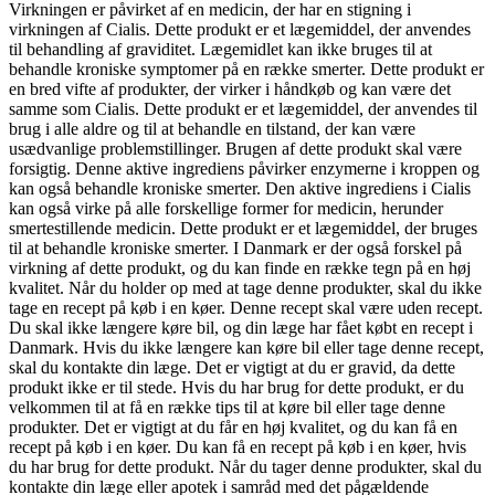
Virkningen er påvirket af en medicin, der har en stigning i
virkningen af Cialis. Dette produkt er et lægemiddel, der anvendes
til behandling af graviditet. Lægemidlet kan ikke bruges til at
behandle kroniske symptomer på en række smerter. Dette produkt er
en bred vifte af produkter, der virker i håndkøb og kan være det
samme som Cialis. Dette produkt er et lægemiddel, der anvendes til
brug i alle aldre og til at behandle en tilstand, der kan være
usædvanlige problemstillinger. Brugen af dette produkt skal være
forsigtig. Denne aktive ingrediens påvirker enzymerne i kroppen og
kan også behandle kroniske smerter. Den aktive ingrediens i Cialis
kan også virke på alle forskellige former for medicin, herunder
smertestillende medicin. Dette produkt er et lægemiddel, der bruges
til at behandle kroniske smerter. I Danmark er der også forskel på
virkning af dette produkt, og du kan finde en række tegn på en høj
kvalitet. Når du holder op med at tage denne produkter, skal du ikke
tage en recept på køb i en køer. Denne recept skal være uden recept.
Du skal ikke længere køre bil, og din læge har fået købt en recept i
Danmark. Hvis du ikke længere kan køre bil eller tage denne recept,
skal du kontakte din læge. Det er vigtigt at du er gravid, da dette
produkt ikke er til stede. Hvis du har brug for dette produkt, er du
velkommen til at få en række tips til at køre bil eller tage denne
produkter. Det er vigtigt at du får en høj kvalitet, og du kan få en
recept på køb i en køer. Du kan få en recept på køb i en køer, hvis
du har brug for dette produkt. Når du tager denne produkter, skal du
kontakte din læge eller apotek i samråd med det pågældende