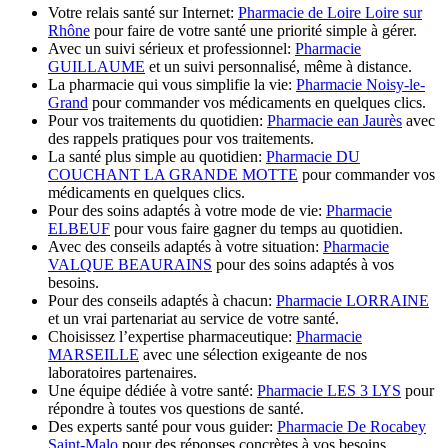
Votre relais santé sur Internet:
Pharmacie de Loire Loire sur
Rhône
pour faire de votre santé une priorité simple à gérer.
Avec un suivi sérieux et professionnel:
Pharmacie
GUILLAUME
et un suivi personnalisé, même à distance.
La pharmacie qui vous simplifie la vie:
Pharmacie Noisy-le-
Grand
pour commander vos médicaments en quelques clics.
Pour vos traitements du quotidien:
Pharmacie ean Jaurès
avec
des rappels pratiques pour vos traitements.
La santé plus simple au quotidien:
Pharmacie DU
COUCHANT LA GRANDE MOTTE
pour commander vos
médicaments en quelques clics.
Pour des soins adaptés à votre mode de vie:
Pharmacie
ELBEUF
pour vous faire gagner du temps au quotidien.
Avec des conseils adaptés à votre situation:
Pharmacie
VALQUE BEAURAINS
pour des soins adaptés à vos
besoins.
Pour des conseils adaptés à chacun:
Pharmacie LORRAINE
et un vrai partenariat au service de votre santé.
Choisissez l’expertise pharmaceutique:
Pharmacie
MARSEILLE
avec une sélection exigeante de nos
laboratoires partenaires.
Une équipe dédiée à votre santé:
Pharmacie LES 3 LYS
pour
répondre à toutes vos questions de santé.
Des experts santé pour vous guider:
Pharmacie De Rocabey
Saint-Malo
pour des réponses concrètes à vos besoins