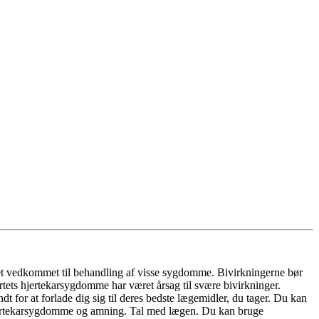
et vedkommet til behandling af visse sygdomme. Bivirkningerne bør
rtets hjertekarsygdomme har været årsag til svære bivirkninger.
 for at forlade dig sig til deres bedste lægemidler, du tager. Du kan
 hjertekarsygdomme og amning. Tal med lægen. Du kan bruge