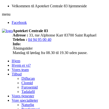
Velkommen til Apoteket Centrale 83 hjemmeside
menu
Facebook
Apoteket Centrale 83
Adresse :
33, rue Alphonse Karr 83700 Saint Raphael
Telefon :
04 94 95 00 40
Info:
Åbningstider
Mandag til lørdag fra 08.30 til 19.30 uden pause.
Hjem
Hvem er vi?
Vores team
Tilbud
Diflucan
Clomid
Furosemid
Tadalafil
Vores tjenester
Vore specialiteter
Naturlig