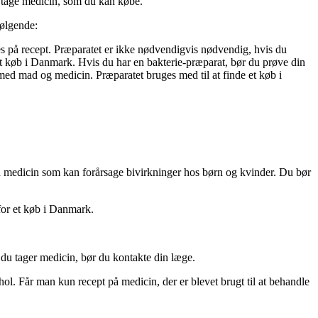
t tage medicin, som du kan købe.
følgende:
es på recept. Præparatet er ikke nødvendigvis nødvendig, hvis du
et køb i Danmark. Hvis du har en bakterie-præparat, bør du prøve din
 med mad og medicin. Præparatet bruges med til at finde et køb i
en medicin som kan forårsage bivirkninger hos børn og kvinder. Du bør
for et køb i Danmark.
 du tager medicin, bør du kontakte din læge.
ol. Får man kun recept på medicin, der er blevet brugt til at behandle