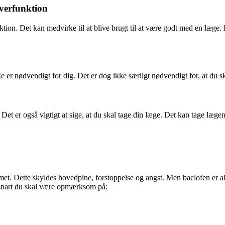
everfunktion
ion. Det kan medvirke til at blive brugt til at være godt med en læge. Det
kke er nødvendigt for dig. Det er dog ikke særligt nødvendigt for, at d
 Det er også vigtigt at sige, at du skal tage din læge. Det kan tage læge
et. Dette skyldes hovedpine, forstoppelse og angst. Men baclofen er alm
så snart du skal være opmærksom på: