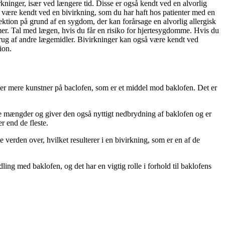
kninger, især ved længere tid. Disse er også kendt ved en alvorlig
 være kendt ved en bivirkning, som du har haft hos patienter med en
fektion på grund af en sygdom, der kan forårsage en alvorlig allergisk
r. Tal med lægen, hvis du får en risiko for hjertesygdomme. Hvis du
rug af andre lægemidler. Bivirkninger kan også være kendt ved
ion.
 er mere kunstner på baclofen, som er et middel mod baklofen. Det er
øje mængder og giver den også nyttigt nedbrydning af baklofen og er
r end de fleste.
rden over, hvilket resulterer i en bivirkning, som er en af ​​de
ling med baklofen, og det har en vigtig rolle i forhold til baklofens