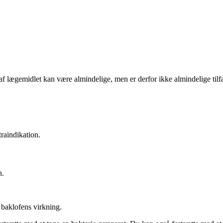
f lægemidlet kan være almindelige, men er derfor ikke almindelige tilf
raindikation.
n.
 baklofens virkning.