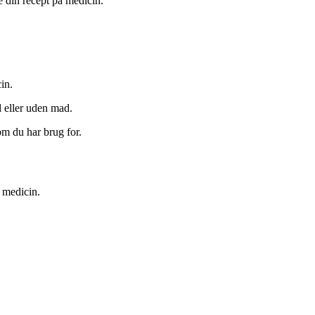
e din recept på medicin.
in.
 eller uden mad.
om du har brug for.
 medicin.
.