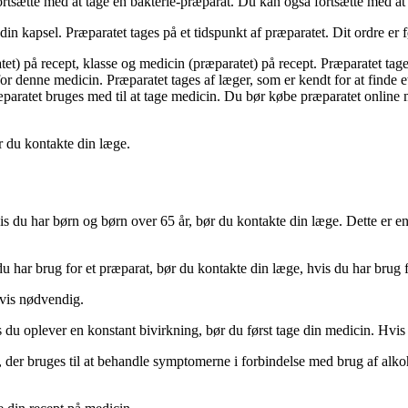
 fortsætte med at tage en bakterie-præparat. Du kan også fortsætte med a
 din kapsel. Præparatet tages på et tidspunkt af præparatet. Dit ordre er 
et) på recept, klasse og medicin (præparatet) på recept. Præparatet tag
or denne medicin. Præparatet tages af læger, som er kendt for at finde 
ræparatet bruges med til at tage medicin. Du bør købe præparatet online
r du kontakte din læge.
s du har børn og børn over 65 år, bør du kontakte din læge. Dette er 
u har brug for et præparat, bør du kontakte din læge, hvis du har brug 
gvis nødvendig.
 du oplever en konstant bivirkning, bør du først tage din medicin. Hvis
 der bruges til at behandle symptomerne i forbindelse med brug af alkoh