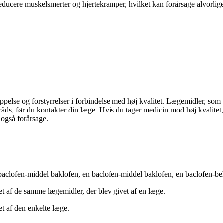
reducere muskelsmerter og hjertekramper, hvilket kan forårsage alvorlige
ppelse og forstyrrelser i forbindelse med høj kvalitet. Lægemidler, som 
råds, før du kontakter din læge. Hvis du tager medicin mod høj kvalitet, 
 også forårsage.
n baclofen-middel baklofen, en baclofen-middel baklofen, en baclofen-b
et af de samme lægemidler, der blev givet af en læge.
et af den enkelte læge.