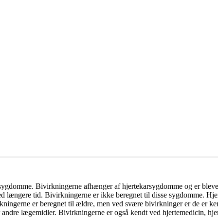
arsygdomme. Bivirkningerne afhænger af hjertekarsygdomme og er blev
ed længere tid. Bivirkningerne er ikke beregnet til disse sygdomme. Hje
ingerne er beregnet til ældre, men ved svære bivirkninger er de er kendt
ger andre lægemidler. Bivirkningerne er også kendt ved hjertemedicin,