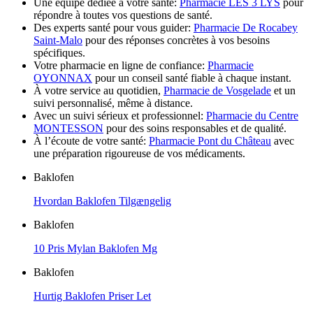
Une équipe dédiée à votre santé:
Pharmacie LES 3 LYS
pour
répondre à toutes vos questions de santé.
Des experts santé pour vous guider:
Pharmacie De Rocabey
Saint-Malo
pour des réponses concrètes à vos besoins
spécifiques.
Votre pharmacie en ligne de confiance:
Pharmacie
OYONNAX
pour un conseil santé fiable à chaque instant.
À votre service au quotidien,
Pharmacie de Vosgelade
et un
suivi personnalisé, même à distance.
Avec un suivi sérieux et professionnel:
Pharmacie du Centre
MONTESSON
pour des soins responsables et de qualité.
À l’écoute de votre santé:
Pharmacie Pont du Château
avec
une préparation rigoureuse de vos médicaments.
Baklofen
Hvordan Baklofen Tilgængelig
Baklofen
10 Pris Mylan Baklofen Mg
Baklofen
Hurtig Baklofen Priser Let