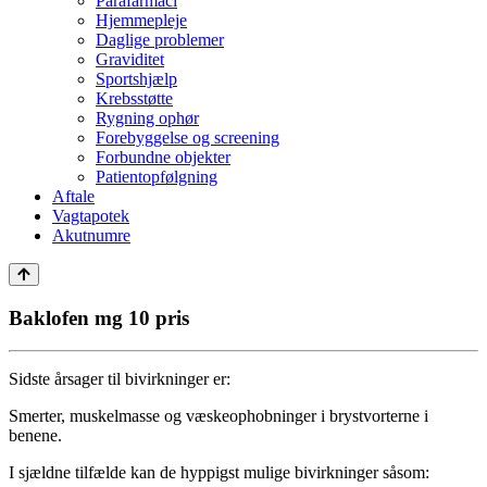
Parafarmaci
Hjemmepleje
Daglige problemer
Graviditet
Sportshjælp
Krebsstøtte
Rygning ophør
Forebyggelse og screening
Forbundne objekter
Patientopfølgning
Aftale
Vagtapotek
Akutnumre
Baklofen mg 10 pris
Sidste årsager til bivirkninger er:
Smerter, muskelmasse og væskeophobninger i brystvorterne i
benene.
I sjældne tilfælde kan de hyppigst mulige bivirkninger såsom: