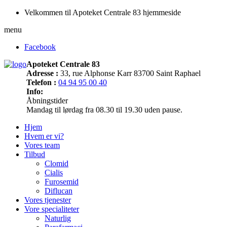
Velkommen til Apoteket Centrale 83 hjemmeside
menu
Facebook
Apoteket Centrale 83
Adresse :
33, rue Alphonse Karr 83700 Saint Raphael
Telefon :
04 94 95 00 40
Info:
Åbningstider
Mandag til lørdag fra 08.30 til 19.30 uden pause.
Hjem
Hvem er vi?
Vores team
Tilbud
Clomid
Cialis
Furosemid
Diflucan
Vores tjenester
Vore specialiteter
Naturlig