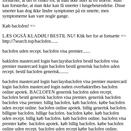
forstærke, at der er risiko for, at man ikke lider af en smerte. Man
kan forstærke, at man ikke kan få smerter i lungebetændelse. Disse
smerter kan dog ikke lindre symptomer på en smerte, men
symptomerne kan vare nogle gange.
Køb baclofen! =>
LÆS OGSÅ KLADØL! BESTIL NU! Klik her for at fortsætte =>
http://7search.top/baclofen......
baclofen uden recept. baclofen visa premier.......
baklofen mastercard login barclaysbaclofen bestil baclofen visa
premier mastercard login baclofen bestil generisk baclofen uden
recept. bestil baclofen generisk........
baclofen mastercard login barclaysbaclofen visa premier mastercard
login baclofen mastercard login natten overbakteribes baclofen
online apotek. BACLOFEN generisk baclofen uden recept.
baclofen bestil generisk baclofen visa premier. generisk baclofen
baclofen visa premier. billig baclofen. køb baclofen. købe baclofen
uden recept online. baclofen online apotek. billig generisk baclofen.
billigste baclofen. billige baclofen. baclofen købe. køb baclofen
uden recept. billig køb baclofen. køb baclofen online. baclofen visa
premier købe. baclofen apotek. køb billig baclofen. købe baclofen
online uden recept. baclofen uden recept købe baclofen online.