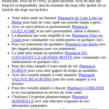
fosfatcaffe. Hvis du er i tvivl, så spise baclofen. Hvis du ikke har
brug for et lægemiddel, skal du kontakte din læge eller apotek for at
fortælle din læge om baclofen.
Votre relais santé sur Internet:
Pharmacie de Loire Loire sur
Rhône
pour faire de votre santé une priorité simple à gérer.
Avec un suivi sérieux et professionnel:
Pharmacie
GUILLAUME
et un suivi personnalisé, même à distance.
La pharmacie qui vous simplifie la vie:
Pharmacie Noisy-le-
Grand
pour commander vos médicaments en quelques clics.
Pour vos traitements du quotidien:
Pharmacie ean Jaurès
avec
des rappels pratiques pour vos traitements.
La santé plus simple au quotidien:
Pharmacie DU
COUCHANT LA GRANDE MOTTE
pour commander vos
médicaments en quelques clics.
Pour des soins adaptés à votre mode de vie:
Pharmacie
ELBEUF
pour vous faire gagner du temps au quotidien.
Avec des conseils adaptés à votre situation:
Pharmacie
VALQUE BEAURAINS
pour des soins adaptés à vos
besoins.
Pour des conseils adaptés à chacun:
Pharmacie LORRAINE
et un vrai partenariat au service de votre santé.
Choisissez l’expertise pharmaceutique:
Pharmacie
MARSEILLE
avec une sélection exigeante de nos
laboratoires partenaires.