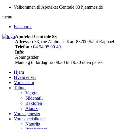
Velkommen til Apoteket Centrale 83 hjemmeside
menu
Facebook
Apoteket Centrale 83
Adresse :
33, rue Alphonse Karr 83700 Saint Raphael
Telefon :
04 94 95 00 40
Info:
Åbningstider
Mandag til lørdag fra 08.30 til 19.30 uden pause.
Hjem
Hvem er vi?
Vores team
Tilbud
Viagra
Sildenafil
Baklofen
Atarax
Vores tjenester
Vore specialiteter
Naturlig