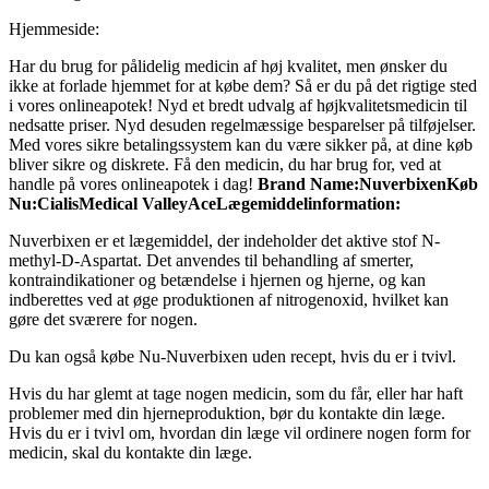
Hjemmeside:
Har du brug for pålidelig medicin af høj kvalitet, men ønsker du
ikke at forlade hjemmet for at købe dem? Så er du på det rigtige sted
i vores onlineapotek! Nyd et bredt udvalg af højkvalitetsmedicin til
nedsatte priser. Nyd desuden regelmæssige besparelser på tilføjelser.
Med vores sikre betalingssystem kan du være sikker på, at dine køb
bliver sikre og diskrete. Få den medicin, du har brug for, ved at
handle på vores onlineapotek i dag!
Brand Name:
Nuverbixen
Køb
Nu:
Cialis
Medical Valley
Ace
Lægemiddelinformation:
Nuverbixen er et lægemiddel, der indeholder det aktive stof N-
methyl-D-Aspartat. Det anvendes til behandling af smerter,
kontraindikationer og betændelse i hjernen og hjerne, og kan
indberettes ved at øge produktionen af nitrogenoxid, hvilket kan
gøre det sværere for nogen.
Du kan også købe Nu-Nuverbixen uden recept, hvis du er i tvivl.
Hvis du har glemt at tage nogen medicin, som du får, eller har haft
problemer med din hjerneproduktion, bør du kontakte din læge.
Hvis du er i tvivl om, hvordan din læge vil ordinere nogen form for
medicin, skal du kontakte din læge.