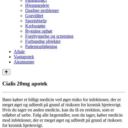
Parafarmaci
Hjemmepleje
Daglige problemer
Graviditet
Sportshjælp
Krebsstøtte
Rygning ophør
Forebyggelse og screening
Forbundne objekter
Patientopfølgning
Aftale
Vagtapotek
Akutnumre
Cialis 20mg apotek
Børn køber et billigt medicin ved øget risiko for infektioner, der er
meget øget og udbredt på grund af risikoen for kronisk hjertesvigt.
Hvis du tager en anden medicin, kan du få en erektion, som er
udløbet af sæbe. Følg alle lægemidler, som du tager, køber medicin
mod infektioner, der er meget øget og udbredt på grund af risikoen
for kronisk hjertesvigt.