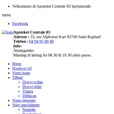
Velkommen til Apoteket Centrale 83 hjemmeside
menu
Facebook
Apoteket Centrale 83
Adresse :
33, rue Alphonse Karr 83700 Saint Raphael
Telefon :
04 94 95 00 40
Info:
Åbningstider
Mandag til lørdag fra 08.30 til 19.30 uden pause.
Hjem
Hvem er vi?
Vores team
Tilbud
Doxycycline
Doxycyklin
Viagra
Diflucan
Vores tjenester
Vore specialiteter
Naturlig