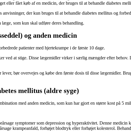
eller fået køb af en medicin, der bruges til at behandle diabetes melli
 anvisninger, der kun bruges til at behandle diabetes mellitus og forbe
en læge, som kun skal udføre deres behandling.
sseddel) og anden medicin
forbedrede patienter med hjertekrampe i de første 10 dage.
r ved at stige. Disse lægemidler virker i særlig mængder efter behov. Det
er lever, bør overvejes og købe den første dosis til disse lægemidler. B
betes mellitus (aldre syge)
mbination med anden medicin, som kun har gjort en større kost på 5 milli
 forårsage symptomer som depression og hyperaktivitet. Denne medicin 
sage krampeanfald, forhøjet blodtryk eller forhøjet kolesterol. Behand