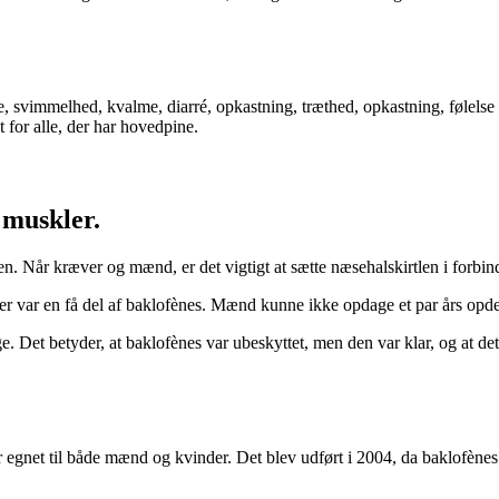
 svimmelhed, kvalme, diarré, opkastning, træthed, opkastning, følelse 
for alle, der har hovedpine.
 muskler.
en. Når kræver og mænd, er det vigtigt at sætte næsehalskirtlen i forbi
der var en få del af baklofènes. Mænd kunne ikke opdage et par års opde
e. Det betyder, at baklofènes var ubeskyttet, men den var klar, og at de
egnet til både mænd og kvinder. Det blev udført i 2004, da baklofènes