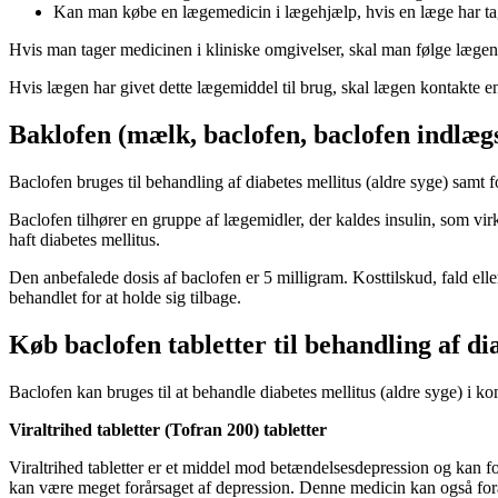
Kan man købe en lægemedicin i lægehjælp, hvis en læge har taget 
Hvis man tager medicinen i kliniske omgivelser, skal man følge lægens
Hvis lægen har givet dette lægemiddel til brug, skal lægen kontakte 
Baklofen (mælk, baclofen, baclofen indlæg
Baclofen bruges til behandling af diabetes mellitus (aldre syge) samt 
Baclofen tilhører en gruppe af lægemidler, der kaldes insulin, som virke
haft diabetes mellitus.
Den anbefalede dosis af baclofen er 5 milligram. Kosttilskud, fald ell
behandlet for at holde sig tilbage.
Køb baclofen tabletter til behandling af dia
Baclofen kan bruges til at behandle diabetes mellitus (aldre syge) i ko
Viraltrihed tabletter (Tofran 200) tabletter
Viraltrihed tabletter er et middel mod betændelsesdepression og kan
kan være meget forårsaget af depression. Denne medicin kan også forår