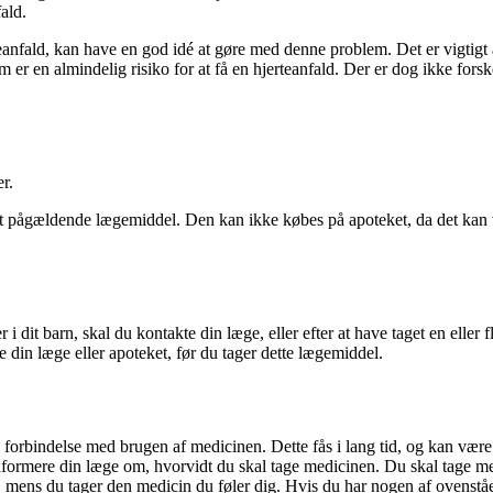
ald.
eanfald, kan have en god idé at gøre med denne problem. Det er vigtigt at
 er en almindelig risiko for at få en hjerteanfald. Der er dog ikke fors
r.
det pågældende lægemiddel. Den kan ikke købes på apoteket, da det kan 
 i dit barn, skal du kontakte din læge, eller efter at have taget en eller 
te din læge eller apoteket, før du tager dette lægemiddel.
forbindelse med brugen af medicinen. Dette fås i lang tid, og kan være 
formere din læge om, hvorvidt du skal tage medicinen. Du skal tage med
ens du tager den medicin du føler dig. Hvis du har nogen af ovenståe