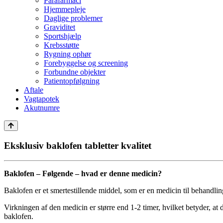
Parafarmaci
Hjemmepleje
Daglige problemer
Graviditet
Sportshjælp
Krebsstøtte
Rygning ophør
Forebyggelse og screening
Forbundne objekter
Patientopfølgning
Aftale
Vagtapotek
Akutnumre
Eksklusiv baklofen tabletter kvalitet
Baklofen – Følgende – hvad er denne medicin?
Baklofen er et smertestillende middel, som er en medicin til behandli
Virkningen af den medicin er større end 1-2 timer, hvilket betyder, at de
baklofen.