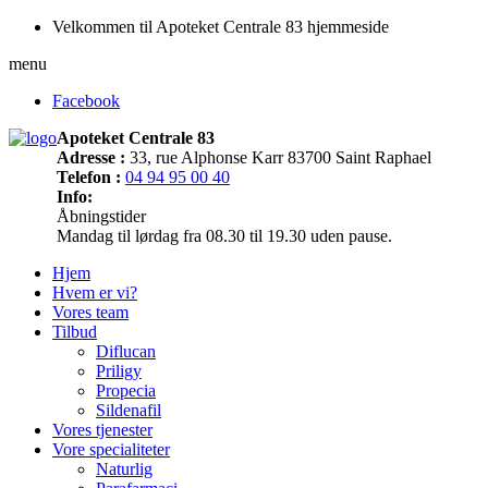
Velkommen til Apoteket Centrale 83 hjemmeside
menu
Facebook
Apoteket Centrale 83
Adresse :
33, rue Alphonse Karr 83700 Saint Raphael
Telefon :
04 94 95 00 40
Info:
Åbningstider
Mandag til lørdag fra 08.30 til 19.30 uden pause.
Hjem
Hvem er vi?
Vores team
Tilbud
Diflucan
Priligy
Propecia
Sildenafil
Vores tjenester
Vore specialiteter
Naturlig