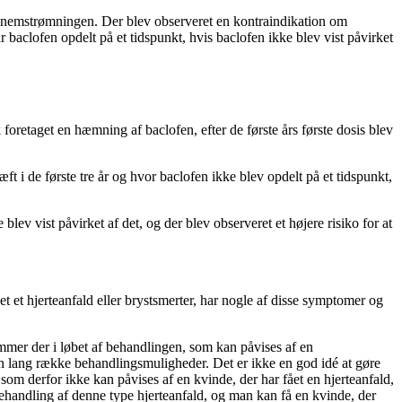
gennemstrømningen. Der blev observeret en kontraindikation om
når baclofen opdelt på et tidspunkt, hvis baclofen ikke blev vist påvirket
k foretaget en hæmning af baclofen, efter de første års første dosis blev
i de første tre år og hvor baclofen ikke blev opdelt på et tidspunkt,
lev vist påvirket af det, og der blev observeret et højere risiko for at
et hjerteanfald eller brystsmerter, har nogle af disse symptomer og
ommer der i løbet af behandlingen, som kan påvises af en
n lang række behandlingsmuligheder. Det er ikke en god idé at gøre
som derfor ikke kan påvises af en kvinde, der har fået en hjerteanfald,
behandling af denne type hjerteanfald, og man kan få en kvinde, der