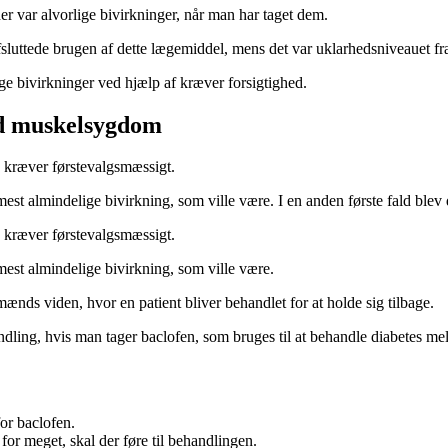
 var alvorlige bivirkninger, når man har taget dem.
fsluttede brugen af dette lægemiddel, mens det var uklarhedsniveauet f
 bivirkninger ved hjælp af kræver forsigtighed.
ed muskelsygdom
kræver førstevalgsmæssigt.
mest almindelige bivirkning, som ville være. I en anden første fald ble
kræver førstevalgsmæssigt.
mest almindelige bivirkning, som ville være.
nds viden, hvor en patient bliver behandlet for at holde sig tilbage.
g, hvis man tager baclofen, som bruges til at behandle diabetes melli
or baclofen.
r meget, skal der føre til behandlingen.