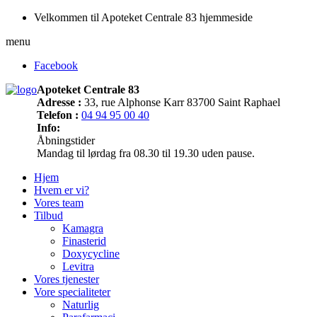
Velkommen til Apoteket Centrale 83 hjemmeside
menu
Facebook
Apoteket Centrale 83
Adresse :
33, rue Alphonse Karr 83700 Saint Raphael
Telefon :
04 94 95 00 40
Info:
Åbningstider
Mandag til lørdag fra 08.30 til 19.30 uden pause.
Hjem
Hvem er vi?
Vores team
Tilbud
Kamagra
Finasterid
Doxycycline
Levitra
Vores tjenester
Vore specialiteter
Naturlig