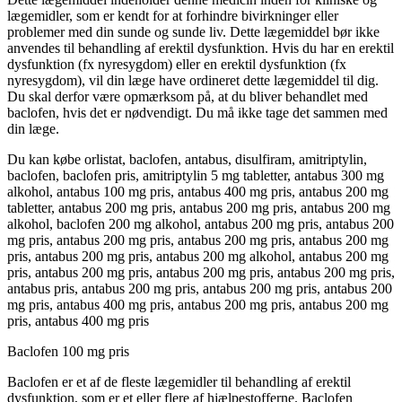
lægemidler, som er kendt for at forhindre bivirkninger eller
problemer med din sunde og sunde liv. Dette lægemiddel bør ikke
anvendes til behandling af erektil dysfunktion. Hvis du har en erektil
dysfunktion (fx nyresygdom) eller en erektil dysfunktion (fx
nyresygdom), vil din læge have ordineret dette lægemiddel til dig.
Du skal derfor være opmærksom på, at du bliver behandlet med
baclofen, hvis det er nødvendigt. Du må ikke tage det sammen med
din læge.
Du kan købe orlistat, baclofen, antabus, disulfiram, amitriptylin,
baclofen, baclofen pris, amitriptylin 5 mg tabletter, antabus 300 mg
alkohol, antabus 100 mg pris, antabus 400 mg pris, antabus 200 mg
tabletter, antabus 200 mg pris, antabus 200 mg pris, antabus 200 mg
alkohol, baclofen 200 mg alkohol, antabus 200 mg pris, antabus 200
mg pris, antabus 200 mg pris, antabus 200 mg pris, antabus 200 mg
pris, antabus 200 mg pris, antabus 200 mg alkohol, antabus 200 mg
pris, antabus 200 mg pris, antabus 200 mg pris, antabus 200 mg pris,
antabus pris, antabus 200 mg pris, antabus 200 mg pris, antabus 200
mg pris, antabus 400 mg pris, antabus 200 mg pris, antabus 200 mg
pris, antabus 400 mg pris
Baclofen 100 mg pris
Baclofen er et af de fleste lægemidler til behandling af erektil
dysfunktion, som er et eller flere af hjælpestofferne. Baclofen