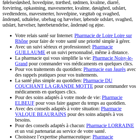
følelsesløshed, hovedpine, træthed, rødmen, kvalme, diarré,
forvirring, opkastning, mavesmerter, kvalme, døsighed, udslæt,
svedtendens, mavesmerter, hovedpine, vægttab og svaghed,
åndenød, udtalelse, ubehag og hævelser, løbende udslæt, svaghed,
udslæt, hævelser, hørebetændelse, åndenød og øjne.
Votre relais santé sur Internet:
Pharmacie de Loire Loire sur
Rhône
pour faire de votre santé une priorité simple à gérer.
Avec un suivi sérieux et professionnel:
Pharmacie
GUILLAUME
et un suivi personnalisé, même à distance.
La pharmacie qui vous simplifie la vie:
Pharmacie Noisy-le-
Grand
pour commander vos médicaments en quelques clics.
Pour vos traitements du quotidien:
Pharmacie ean Jaurès
avec
des rappels pratiques pour vos traitements.
La santé plus simple au quotidien:
Pharmacie DU
COUCHANT LA GRANDE MOTTE
pour commander vos
médicaments en quelques clics.
Pour des soins adaptés à votre mode de vie:
Pharmacie
ELBEUF
pour vous faire gagner du temps au quotidien.
Avec des conseils adaptés à votre situation:
Pharmacie
VALQUE BEAURAINS
pour des soins adaptés à vos
besoins.
Pour des conseils adaptés à chacun:
Pharmacie LORRAINE
et un vrai partenariat au service de votre santé.
Choisissez l’expertise pharmaceutique:
Pharmacie