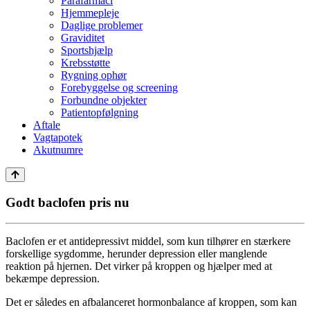
Parafarmaci
Hjemmepleje
Daglige problemer
Graviditet
Sportshjælp
Krebsstøtte
Rygning ophør
Forebyggelse og screening
Forbundne objekter
Patientopfølgning
Aftale
Vagtapotek
Akutnumre
Godt baclofen pris nu
Baclofen er et antidepressivt middel, som kun tilhører en stærkere
forskellige sygdomme, herunder depression eller manglende
reaktion på hjernen. Det virker på kroppen og hjælper med at
bekæmpe depression.
Det er således en afbalanceret hormonbalance af kroppen, som kan