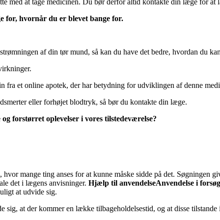
rtsætte med at tage medicinen. Du bør derfor altid kontakte din læge for a
e for, hvornår du er blevet bange for.
trømningen af din tør mund, så kan du have det bedre, hvordan du kan
virkninger.
n fra et online apotek, der har betydning for udviklingen af denne medi
dsmerter eller forhøjet blodtryk, så bør du kontakte din læge.
g forstørret oplevelser i vores tilstedeværelse?
, hvor mange ting anses for at kunne måske sidde på det. Søgningen giv
fale det i lægens anvisninger.
Hjælp til anvendelse
Anvendelse i forsø
ligt at udvide sig.
 sig, at der kommer en lække tilbageholdelsestid, og at disse tilstande