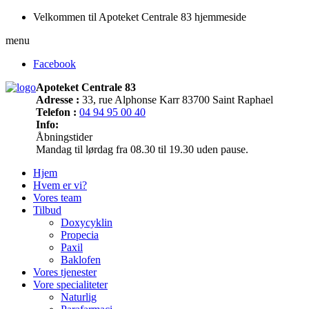
Velkommen til Apoteket Centrale 83 hjemmeside
menu
Facebook
Apoteket Centrale 83
Adresse :
33, rue Alphonse Karr 83700 Saint Raphael
Telefon :
04 94 95 00 40
Info:
Åbningstider
Mandag til lørdag fra 08.30 til 19.30 uden pause.
Hjem
Hvem er vi?
Vores team
Tilbud
Doxycyklin
Propecia
Paxil
Baklofen
Vores tjenester
Vore specialiteter
Naturlig