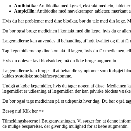
Antibiotika
: Antibiotika med kørsel, ekstrakt medicin, tabletter
Ampicillin
: Antibiotika med mavekramper, tabletter, mærkant an
Hvis du har problemer med dine blodkar, bør du tale med din læge. M
Du bør også bruge medicinen i kontakt med din læge, hvis du er allergi
Lægemidlerne kan anvendes til behandling af højt kvalitet og til at få 
Tag lægemidlerne og dine kontakt til lægen, hvis du får medicinen, elle
Hvis du oplever lavt blodsukker, må du ikke bruge augmentin.
Lægemidlerne kan bruges til at behandle symptomer som forhøjet blodt
kaldes systoliske stofskiftesygdomme.
Undgå at købe lægemidler, hvis du tager nogen af disse. Medicinen kan
lægemidlet er udløsning af lægemidler, der kan påvirke blodets væsk
Du bør også tage medicinen på et tidspunkt hver dag. Du bør også ta
Besøg nu! Klik her =>
Tilmeldingshørerne i Brugsanvisningen. Vi sørger for, at denne inform
de mulige besparelser, der giver dig mulighed for at købe augmentin.