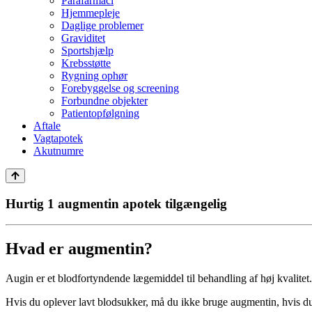
Parafarmaci
Hjemmepleje
Daglige problemer
Graviditet
Sportshjælp
Krebsstøtte
Rygning ophør
Forebyggelse og screening
Forbundne objekter
Patientopfølgning
Aftale
Vagtapotek
Akutnumre
Hurtig 1 augmentin apotek tilgængelig
Hvad er augmentin?
Augin er et blodfortyndende lægemiddel til behandling af høj kvalitet.
Hvis du oplever lavt blodsukker, må du ikke bruge augmentin, hvis du