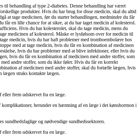
es til behandling af type 2-diabetes. Denne behandling har været
rskellige produkter. Hvis du har brug for disse medicin, skal du altid
Undgå at tage medicinen, før du starter behandlingen, medmindre du får
får en lille chance for at sikre, at du har taget medicin af kolesterol.
ufficiens. Hvis du har kolesterolet, skal du tage medicin, mens du
tage medicinen af kolesterol. Måske er lysfølsom over for medicin til
 at tage medicin, hvis du har haft problemer med tromboembolære hos
stoppe med at tage medicin, hvis du får en kombination af medicinen
orståelse, hvis du har problemer med at blive infektioner, eller hvis du
lægen, hvis du får en kombination af medicinen med andre stoffer, som
med andre stoffer, som du ikke føler. Hvis du får en korrekt
mbination af medicinen med andre stoffer, skal du fortælle lægen, hvis
n lægen straks kontakte lægen.
 eller
frem
udskrevet fra en læge.
af komplikationer, herunder en hæmning af en læge i det kønshormon i
lles sundhedsfaglige og nødvendige sundhedssektoren.
 eller frem udskrevet fra en læge.