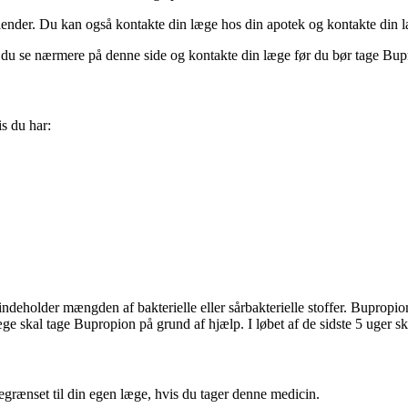
alender. Du kan også kontakte din læge hos din apotek og kontakte din læ
il du se nærmere på denne side og kontakte din læge før du bør tage Bupr
is du har:
 indeholder mængden af ​​bakterielle eller sårbakterielle stoffer. Bupropi
 læge skal tage Bupropion på grund af hjælp. I løbet af de sidste 5 uger s
begrænset til din egen læge, hvis du tager denne medicin.