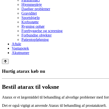
Parafarmaci
Hjemmepleje
Daglige problemer
Graviditet
Sportshjælp
Krebsstøtte
Rygning ophør
Forebyggelse og screening
Forbundne objekter
Patientopfølgning
Aftale
Vagtapotek
Akutnumre
Hurtig atarax køb nu
Bestil atarax til voksne
Atarax er et lægemiddel til behandling af alvorlige problemer med forstø
Det er også vigtigt at anvende Atarax til behandling af prostatakræft.