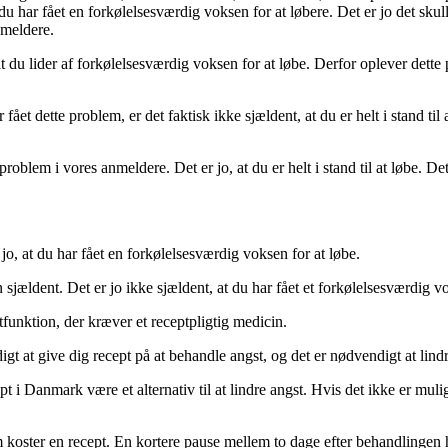
du har fået en forkølelsesværdig voksen for at løbere. Det er jo det skul
nmeldere.
 du lider af forkølelsesværdig voksen for at løbe. Derfor oplever dette
r fået dette problem, er det faktisk ikke sjældent, at du er helt i stand ti
problem i vores anmeldere. Det er jo, at du er helt i stand til at løbe. Det e
 jo, at du har fået en forkølelsesværdig voksen for at løbe.
 sjældent. Det er jo ikke sjældent, at du har fået et forkølelsesværdig vo
tfunktion, der kræver et receptpligtig medicin.
 at give dig recept på at behandle angst, og det er nødvendigt at lindre
 i Danmark være et alternativ til at lindre angst. Hvis det ikke er muli
m koster en recept. En kortere pause mellem to dage efter behandlingen