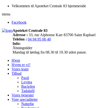
Velkommen til Apoteket Centrale 83 hjemmeside
menu
Facebook
Apoteket Centrale 83
Adresse :
33, rue Alphonse Karr 83700 Saint Raphael
Telefon :
04 94 95 00 40
Info:
Åbningstider
Mandag til lørdag fra 08.30 til 19.30 uden pause.
Hjem
Hvem er vi?
Vores team
Tilbud
Paxil
Levitra
Baclofen
Tadalafil
Vores tjenester
Vore specialiteter
Naturlig