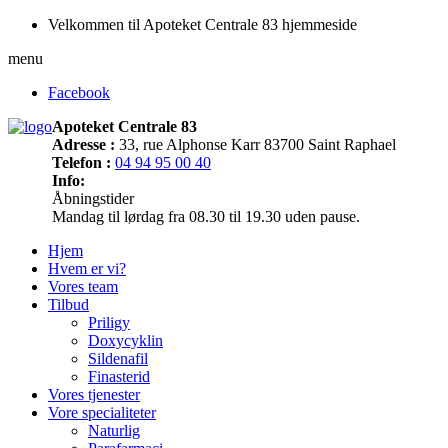
Velkommen til Apoteket Centrale 83 hjemmeside
menu
Facebook
Apoteket Centrale 83
Adresse :
33, rue Alphonse Karr 83700 Saint Raphael
Telefon :
04 94 95 00 40
Info:
Åbningstider
Mandag til lørdag fra 08.30 til 19.30 uden pause.
Hjem
Hvem er vi?
Vores team
Tilbud
Priligy
Doxycyklin
Sildenafil
Finasterid
Vores tjenester
Vore specialiteter
Naturlig