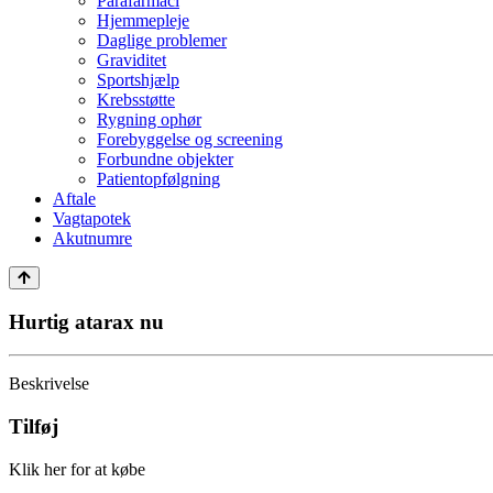
Parafarmaci
Hjemmepleje
Daglige problemer
Graviditet
Sportshjælp
Krebsstøtte
Rygning ophør
Forebyggelse og screening
Forbundne objekter
Patientopfølgning
Aftale
Vagtapotek
Akutnumre
Hurtig atarax nu
Beskrivelse
Tilføj
Klik her for at købe