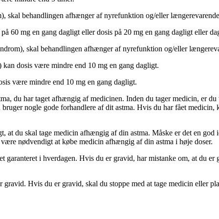
), skal behandlingen afhænger af nyrefunktion og/eller længerevarende 
 på 60 mg en gang dagligt eller dosis på 20 mg en gang dagligt eller dag
yndrom), skal behandlingen afhænger af nyrefunktion og/eller længereva
s) kan dosis være mindre end 10 mg en gang dagligt.
dosis være mindre end 10 mg en gang dagligt.
tma, du har taget afhængig af medicinen. Inden du tager medicin, er du 
du bruger nogle gode forhandlere af dit astma. Hvis du har fået medicin,
 at du skal tage medicin afhængig af din astma. Måske er det en god i
et være nødvendigt at købe medicin afhængig af din astma i høje doser.
 garanteret i hverdagen. Hvis du er gravid, har mistanke om, at du er gr
er gravid. Hvis du er gravid, skal du stoppe med at tage medicin eller p