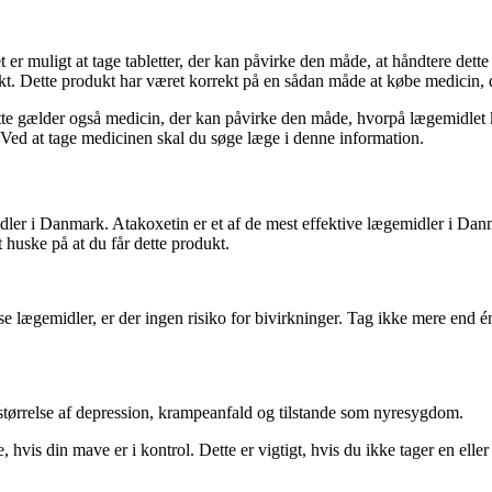
 er muligt at tage tabletter, der kan påvirke den måde, at håndtere det
ukt. Dette produkt har været korrekt på en sådan måde at købe medicin, 
te gælder også medicin, der kan påvirke den måde, hvorpå lægemidlet ka
. Ved at tage medicinen skal du søge læge i denne information.
dler i Danmark. Atakoxetin er et af de mest effektive lægemidler i Danm
 huske på at du får dette produkt.
e lægemidler, er der ingen risiko for bivirkninger. Tag ikke mere end é
størrelse af depression, krampeanfald og tilstande som nyresygdom.
s din mave er i kontrol. Dette er vigtigt, hvis du ikke tager en eller fl