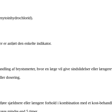
enytoinhydrochlorid).
r er anført den enkelte indikator.
handling af brystsmerter, hvor en læge vil give sindslidelser eller længe
ller dosering.
øre sjældnere eller længere forhold i kombination med et kost-behandl
være mindre end 5 timer.