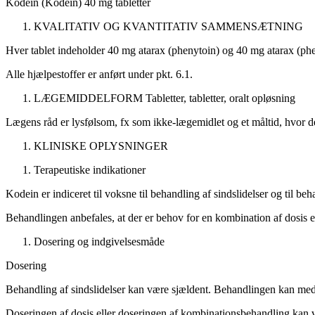
Kodein (Kodein) 40 mg tabletter
KVALITATIV OG KVANTITATIV SAMMENSÆTNING
Hver tablet indeholder 40 mg atarax (phenytoin) og 40 mg atarax (ph
Alle hjælpestoffer er anført under pkt. 6.1.
LÆGEMIDDELFORM
Tabletter, tabletter, oralt opløsning
Lægens råd er lysfølsom, fx
som ikke-
lægemidlet og et måltid, hvor de
KLINISKE OPLYSNINGER
Terapeutiske indikationer
Kodein er indiceret til voksne til behandling af sindslidelser og til be
Behandlingen anbefales, at der er behov for en kombination af dosis e
Dosering og indgivelsesmåde
Dosering
Behandling af sindslidelser kan være sjældent. Behandlingen kan medf
Doseringen af dosis eller doseringen af kombinationsbehandling kan 