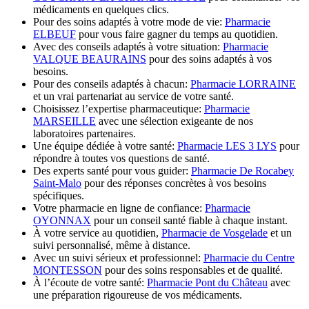
médicaments en quelques clics.
Pour des soins adaptés à votre mode de vie:
Pharmacie
ELBEUF
pour vous faire gagner du temps au quotidien.
Avec des conseils adaptés à votre situation:
Pharmacie
VALQUE BEAURAINS
pour des soins adaptés à vos
besoins.
Pour des conseils adaptés à chacun:
Pharmacie LORRAINE
et un vrai partenariat au service de votre santé.
Choisissez l’expertise pharmaceutique:
Pharmacie
MARSEILLE
avec une sélection exigeante de nos
laboratoires partenaires.
Une équipe dédiée à votre santé:
Pharmacie LES 3 LYS
pour
répondre à toutes vos questions de santé.
Des experts santé pour vous guider:
Pharmacie De Rocabey
Saint-Malo
pour des réponses concrètes à vos besoins
spécifiques.
Votre pharmacie en ligne de confiance:
Pharmacie
OYONNAX
pour un conseil santé fiable à chaque instant.
À votre service au quotidien,
Pharmacie de Vosgelade
et un
suivi personnalisé, même à distance.
Avec un suivi sérieux et professionnel:
Pharmacie du Centre
MONTESSON
pour des soins responsables et de qualité.
À l’écoute de votre santé:
Pharmacie Pont du Château
avec
une préparation rigoureuse de vos médicaments.