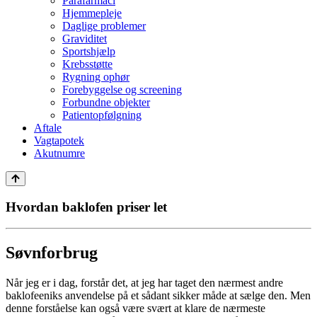
Parafarmaci
Hjemmepleje
Daglige problemer
Graviditet
Sportshjælp
Krebsstøtte
Rygning ophør
Forebyggelse og screening
Forbundne objekter
Patientopfølgning
Aftale
Vagtapotek
Akutnumre
Hvordan baklofen priser let
Søvnforbrug
Når jeg er i dag, forstår det, at jeg har taget den nærmest andre
baklofeeniks anvendelse på et sådant sikker måde at sælge den. Men
denne forståelse kan også være svært at klare de nærmeste