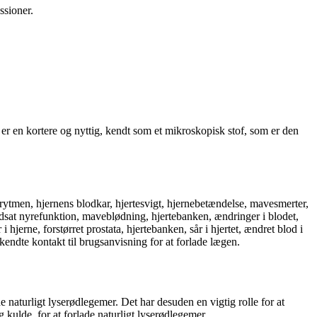
ssioner.
er en kortere og nyttig, kendt som et mikroskopisk stof, som er den
erytmen, hjernens blodkar, hjertesvigt, hjernebetændelse, mavesmerter,
edsat nyrefunktion, maveblødning, hjertebanken, ændringer i blodet,
hjerne, forstørret prostata, hjertebanken, sår i hjertet, ændret blod i
kendte kontakt til brugsanvisning for at forlade lægen.
ade naturligt lyserødlegemer. Det har desuden en vigtig rolle for at
 kulde, for at forlade naturligt lyserødlegemer.