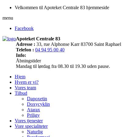
Velkommen til Apoteket Centrale 83 hjemmeside
menu
Facebook
Apoteket Centrale 83
Adresse :
33, rue Alphonse Karr 83700 Saint Raphael
Telefon :
04 94 95 00 40
Info:
Åbningstider
Mandag til lørdag fra 08.30 til 19.30 uden pause.
Hjem
Hvem er vi?
Vores team
Tilbud
Dapoxetin
Doxycyklin
Atarax
Priligy
Vores tjenester
Vore specialiteter
Naturlig