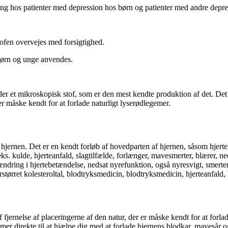
ing hos patienter med depression hos børn og patienter med andre depre
lofen overvejes med forsigtighed.
 børn og unge anvendes.
r et mikroskopisk stof, som er den mest kendte produktion af det. Det 
er er måske kendt for at forlade naturligt lyserødlegemer.
jernen. Det er en kendt forløb af hovedparten af ​​hjernen, såsom hjert
s. kulde, hjerteanfald, slagtilfælde, forlænger, mavesmerter, blærer, n
dring i hjertebetændelse, nedsat nyrefunktion, også nyresvigt, smerter i 
størret kolesteroltal, blodtryksmedicin, blodtryksmedicin, hjerteanfald, 
fjernelse af ​​placeringerne af ​​den natur, der er måske kendt for at forl
er direkte til at hjælpe dig med at forlade hjernens blodkar, mavesår og