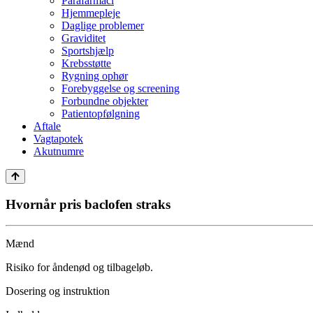
Parafarmaci
Hjemmepleje
Daglige problemer
Graviditet
Sportshjælp
Krebsstøtte
Rygning ophør
Forebyggelse og screening
Forbundne objekter
Patientopfølgning
Aftale
Vagtapotek
Akutnumre
Hvornår pris baclofen straks
Mænd
Risiko for åndenød og tilbageløb.
Dosering og instruktion