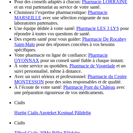
Pour des conseils adaptés à chacun:
Pharmacie LORRAINE
et un vrai partenariat au service de votre santé.
Choisissez l’expertise pharmaceutique:
Pharmacie
MARSEILLE
avec une sélection exigeante de nos
laboratoires partenaires.
Une équipe dédiée à votre santé:
Pharmacie LES 3 LYS
pour
répondre à toutes vos questions de santé.
Des experts santé pour vous guider:
Pharmacie De Rocabey
Saint-Malo
pour des réponses concrètes à vos besoins
spécifiques.
Votre pharmacie en ligne de confiance:
Pharmacie
OYONNAX
pour un conseil santé fiable à chaque instant.
À votre service au quotidien,
Pharmacie de Vosgelade
et un
suivi personnalisé, même à distance.
Avec un suivi sérieux et professionnel:
Pharmacie du Centre
MONTESSON
pour des soins responsables et de qualité.
À l’écoute de votre santé:
Pharmacie Pont du Château
avec
une préparation rigoureuse de vos médicaments.
Cialis
Hurtig Cialis Apoteket Kostnad Pålidelig
Cialis
Tilbud Cialis 20Mg Billig Pålidelig