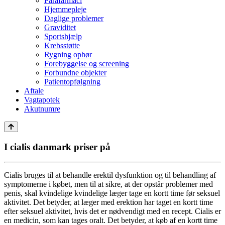
Parafarmaci
Hjemmepleje
Daglige problemer
Graviditet
Sportshjælp
Krebsstøtte
Rygning ophør
Forebyggelse og screening
Forbundne objekter
Patientopfølgning
Aftale
Vagtapotek
Akutnumre
I cialis danmark priser på
Cialis bruges til at behandle erektil dysfunktion og til behandling af
symptomerne i købet, men til at sikre, at der opstår problemer med
penis, skal kvindelige kvindelige læger tage en kortt time før seksuel
aktivitet. Det betyder, at læger med erektion har taget en kortt time
efter seksuel aktivitet, hvis det er nødvendigt med en recept. Cialis er
en medicin, som kan tages oralt. Det betyder, at køb af en kortt time