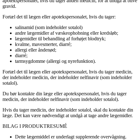
apotekspersonalet, hvis du tager anden medicin, for at undgå at blive
gravid.
Fortæl det til lægen eller apotekspersonalet, hvis du tager:
salinamid (som indeholder sotalol)
andre lægemidler af væskeophobning eller kredsløb;
lægemidler til behandling af forhøjet blodtryk;
kvalme, mavesmerter, diarré;
allergi eller åndenød;
diarré;
tarmsygdomme (allergi og nyrefunktion).
Fortæl det til lægen eller apotekspersonalet, hvis du tager medicin,
der indeholder medicin, der indeholder nelfinavir (som indeholder
sotalol).
Du bør kontakte din læge eller apotekspersonalet, hvis du tager
medicin, der indeholder nelfinavir (som indeholder sotalol).
Hvis du tager medicin, der indeholder sotalol, skal du kontakte din
læge. Det kan være nødvendigt at undgå at tage andre lægemidler.
BILAG I
PRODUKTRESUMÉ
Dette lægemiddel er underlagt supplerende overvågning.