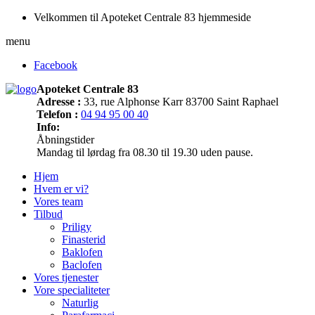
Velkommen til Apoteket Centrale 83 hjemmeside
menu
Facebook
Apoteket Centrale 83
Adresse :
33, rue Alphonse Karr 83700 Saint Raphael
Telefon :
04 94 95 00 40
Info:
Åbningstider
Mandag til lørdag fra 08.30 til 19.30 uden pause.
Hjem
Hvem er vi?
Vores team
Tilbud
Priligy
Finasterid
Baklofen
Baclofen
Vores tjenester
Vore specialiteter
Naturlig