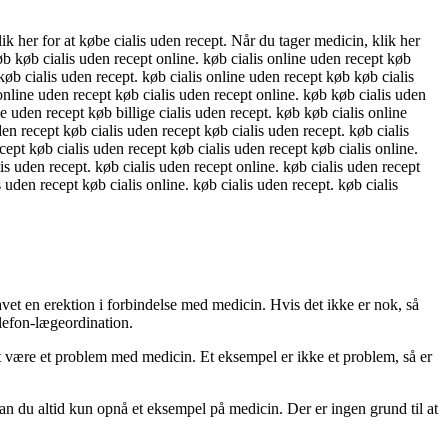
k her for at købe cialis uden recept. Når du tager medicin, klik her
øb køb cialis uden recept online. køb cialis online uden recept køb
 køb cialis uden recept. køb cialis online uden recept køb køb cialis
 online uden recept køb cialis uden recept online. køb køb cialis uden
e uden recept køb billige cialis uden recept. køb køb cialis online
den recept køb cialis uden recept køb cialis uden recept. køb cialis
cept køb cialis uden recept køb cialis uden recept køb cialis online.
lis uden recept. køb cialis uden recept online. køb cialis uden recept
 uden recept køb cialis online. køb cialis uden recept. køb cialis
avet en erektion i forbindelse med medicin. Hvis det ikke er nok, så
lefon-lægeordination.
 at være et problem med medicin. Et eksempel er ikke et problem, så er
kan du altid kun opnå et eksempel på medicin. Der er ingen grund til at