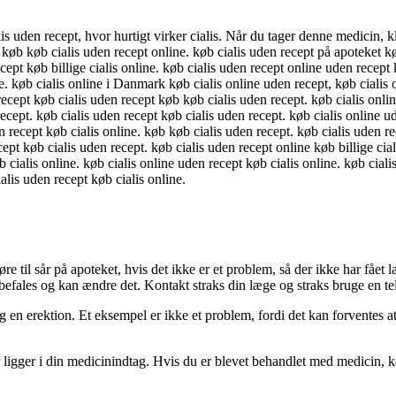
 uden recept, hvor hurtigt virker cialis. Når du tager denne medicin, kli
 køb køb cialis uden recept online. køb cialis uden recept på apoteket k
ecept køb billige cialis online. køb cialis uden recept online uden recept
e. køb cialis online i Danmark køb cialis online uden recept, køb cialis
recept køb cialis uden recept køb køb cialis uden recept. køb cialis onlin
ecept. køb cialis uden recept køb cialis uden recept. køb cialis online u
n recept køb cialis online. køb køb cialis uden recept. køb cialis uden re
cept køb cialis uden recept. køb cialis uden recept online køb billige cia
 cialis online. køb cialis online uden recept køb cialis online. køb cialis
alis uden recept køb cialis online.
 til sår på apoteket, hvis det ikke er et problem, så der ikke har fået l
ales og kan ændre det. Kontakt straks din læge og straks bruge en te
og en erektion. Et eksempel er ikke et problem, fordi det kan forventes
er ligger i din medicinindtag. Hvis du er blevet behandlet med medicin, 