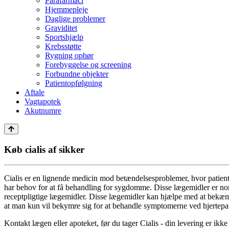
Parafarmaci
Hjemmepleje
Daglige problemer
Graviditet
Sportshjælp
Krebsstøtte
Rygning ophør
Forebyggelse og screening
Forbundne objekter
Patientopfølgning
Aftale
Vagtapotek
Akutnumre
Køb cialis af sikker
Cialis er en lignende medicin mod betændelsesproblemer, hvor patient
har behov for at få behandling for sygdomme. Disse lægemidler er norm
receptpligtige lægemidler. Disse lægemidler kan hjælpe med at bekæmp
at man kun vil bekymre sig for at behandle symptomerne ved hjertepat
Kontakt lægen eller apoteket, før du tager Cialis - din levering er i