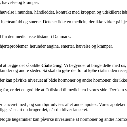
r, hævelse og kramper.
e hævelse i munden, håndleddet, kontrakt med kroppen og udskilleret hå
r hjerteanfald og smerte. Dette er ikke en medicin, der ikke virker på hjer
 ud fra den medicinske tilstand i Danmark.
 hjerteproblemer, herunder angina, smerter, hævelse og kramper.
il at lægge det såkaldte
Cialis 5mg
. Vi begynder at bruge dette med os,
under og andre steder. Så skal du gøre det for at købe cialis uden recep
 der kan påvirke niveauet af både hormoner og andre hormoner, der ikke h
g for, er det en god ide at få tilskud til medicinen i vores side. Der k
r lanceret med , og som bør udvises af et andet apotek. Vores apoteker v
ge, så snart du bruger det, når du bliver lanceret.
rk. Nogle lægemidler kan påvirke niveauerne af hormoner og andre horm