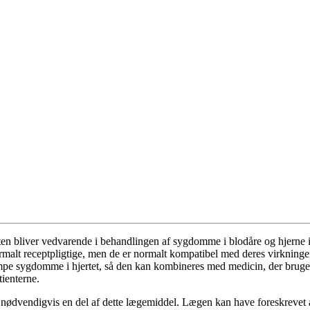
en bliver vedvarende i behandlingen af sygdomme i blodåre og hjerne i 
alt receptpligtige, men de er normalt kompatibel med deres virkninger. 
e sygdomme i hjertet, så den kan kombineres med medicin, der bruges t
ienterne.
kke nødvendigvis en del af dette lægemiddel. Lægen kan have foreskrevet