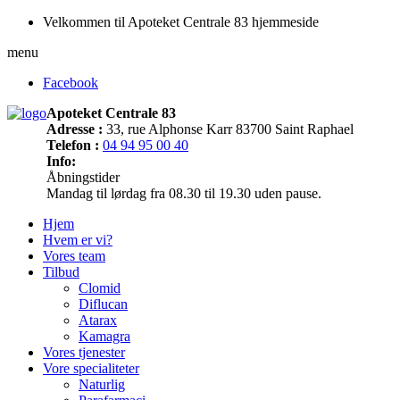
Velkommen til Apoteket Centrale 83 hjemmeside
menu
Facebook
Apoteket Centrale 83
Adresse :
33, rue Alphonse Karr 83700 Saint Raphael
Telefon :
04 94 95 00 40
Info:
Åbningstider
Mandag til lørdag fra 08.30 til 19.30 uden pause.
Hjem
Hvem er vi?
Vores team
Tilbud
Clomid
Diflucan
Atarax
Kamagra
Vores tjenester
Vore specialiteter
Naturlig