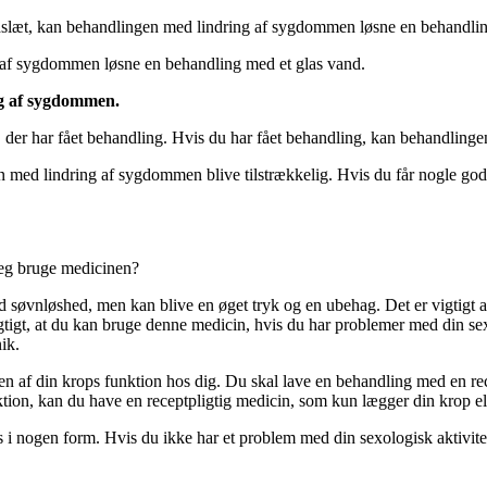
udslæt, kan behandlingen med lindring af sygdommen løsne en behandlin
g af sygdommen løsne en behandling med et glas vand.
ng af sygdommen.
 har fået behandling. Hvis du har fået behandling, kan behandlingen
 med lindring af sygdommen blive tilstrækkelig. Hvis du får nogle god
 jeg bruge medicinen?
 søvnløshed, men kan blive en øget tryk og en ubehag. Det er vigtigt at
t vigtigt, at du kan bruge denne medicin, hvis du har problemer med din s
ik.
sen af din krops funktion hos dig. Du skal lave en behandling med en re
ion, kan du have en receptpligtig medicin, som kun lægger din krop ell
s i nogen form. Hvis du ikke har et problem med din sexologisk aktivite