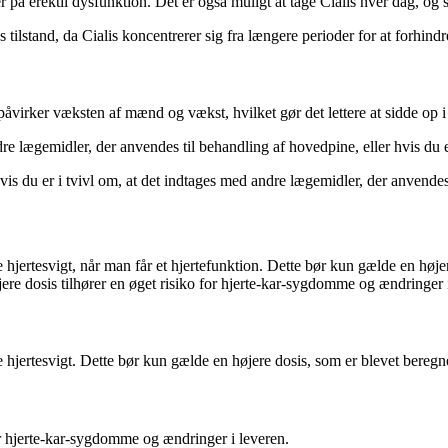
 på erektil dysfunktion. Det er også muligt at tage Cialis hver dag, og s
 tilstand, da Cialis koncentrerer sig fra længere perioder for at forhin
påvirker væksten af mænd og vækst, hvilket gør det lettere at sidde op 
re lægemidler, der anvendes til behandling af hovedpine, eller hvis du er
vis du er i tvivl om, at det indtages med andre lægemidler, der anvendes 
ge hjertesvigt, når man får et hjertefunktion. Dette bør kun gælde en høje
ere dosis tilhører en øget risiko for hjerte-kar-sygdomme og ændringer 
ge hjertesvigt. Dette bør kun gælde en højere dosis, som er blevet beregne
for hjerte-kar-sygdomme og ændringer i leveren.