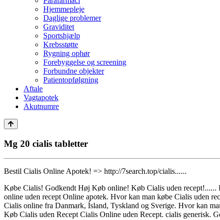
Parafarmaci
Hjemmepleje
Daglige problemer
Graviditet
Sportshjælp
Krebsstøtte
Rygning ophør
Forebyggelse og screening
Forbundne objekter
Patientopfølgning
Aftale
Vagtapotek
Akutnumre
Mg 20 cialis tabletter
Bestil Cialis Online Apotek! => http://7search.top/cialis......
Købe Cialis! Godkendt Høj Køb online! Køb Cialis uden recept!...... 
online uden recept Online apotek. Hvor kan man købe Cialis uden rec
Cialis online fra Danmark, Ísland, Tyskland og Sverige. Hvor kan man
Køb Cialis uden Recept Cialis Online uden Recept. cialis generisk. Ge