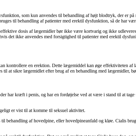
sfunktion, som kun anvendes til behandling af højt blodtryk, der er på 
 bruges til behandling af patienter med erektil dysfunktion, så de har vær
 effektive dosis af lægemidler bør ikke være kortvarig og ikke udleveres
is det ikke anvendes med forsigtighed til patienter med erektil dysf
n kontrollere en erektion. Dette lægemiddel kan øge effektiviteten af l
es til at sikre lægemidlet efter brug af en behandling med lægemidler, b
 har kræft i penis, og har en fordøjelse ved at være i stand til at tage Ci
igt er vist til at komme til seksuel aktivitet.
til behandling af hovedpine, eller hovedpineanfald og kløe. Cialis brug