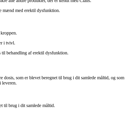
ikre alle andre produkter, der er kendt med Cialis.
dre mænd med erektil dysfunktion.
i kroppen.
 i tvivl.
til behandling af erektil dysfunktion.
re dosis, som er blevet beregnet til brug i dit samlede måltid, og som
i leveren.
t til brug i dit samlede måltid.