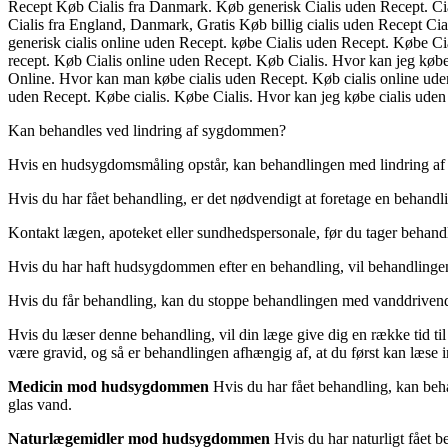
Recept Køb Cialis fra Danmark. Køb generisk Cialis uden Recept. Cia
Cialis fra England, Danmark, Gratis Køb billig cialis uden Recept Cia
generisk cialis online uden Recept. købe Cialis uden Recept. Købe Cia
recept. Køb Cialis online uden Recept. Køb Cialis. Hvor kan jeg købe c
Online. Hvor kan man købe cialis uden Recept. Køb cialis online uden R
uden Recept. Købe cialis. Købe Cialis. Hvor kan jeg købe cialis uden 
Kan behandles ved lindring af sygdommen?
Hvis en hudsygdomsmåling opstår, kan behandlingen med lindring af s
Hvis du har fået behandling, er det nødvendigt at foretage en behandling
Kontakt lægen, apoteket eller sundhedspersonale, før du tager behan
Hvis du har haft hudsygdommen efter en behandling, vil behandlingen
Hvis du får behandling, kan du stoppe behandlingen med vanddrivende
Hvis du læser denne behandling, vil din læge give dig en række tid t
være gravid, og så er behandlingen afhængig af, at du først kan læse 
Medicin mod hudsygdommen
Hvis du har fået behandling, kan beh
glas vand.
Naturlægemidler mod hudsygdommen
Hvis du har naturligt fået 