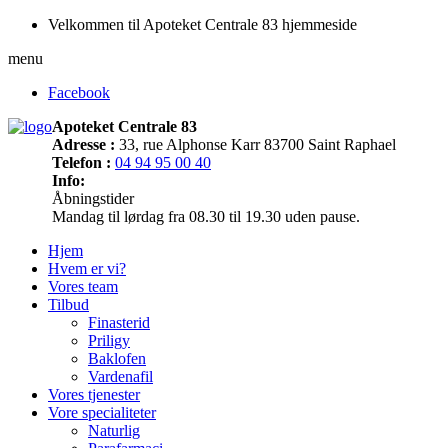
Velkommen til Apoteket Centrale 83 hjemmeside
menu
Facebook
Apoteket Centrale 83
Adresse :
33, rue Alphonse Karr 83700 Saint Raphael
Telefon :
04 94 95 00 40
Info:
Åbningstider
Mandag til lørdag fra 08.30 til 19.30 uden pause.
Hjem
Hvem er vi?
Vores team
Tilbud
Finasterid
Priligy
Baklofen
Vardenafil
Vores tjenester
Vore specialiteter
Naturlig