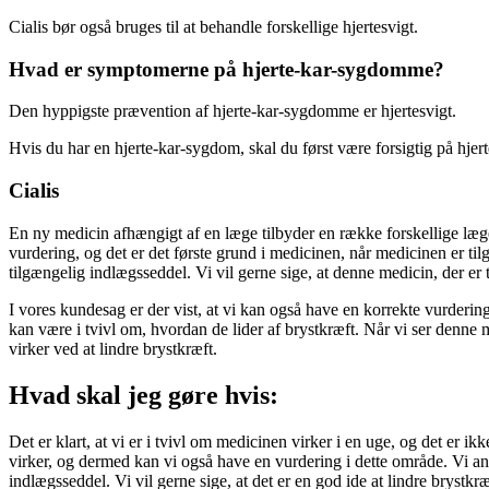
Cialis bør også bruges til at behandle forskellige hjertesvigt.
Hvad er symptomerne på hjerte-kar-sygdomme?
Den hyppigste prævention af hjerte-kar-sygdomme er hjertesvigt.
Hvis du har en hjerte-kar-sygdom, skal du først være forsigtig på hjer
Cialis
En ny medicin afhængigt af en læge tilbyder en række forskellige lægem
vurdering, og det er det første grund i medicinen, når medicinen er t
tilgængelig indlægsseddel. Vi vil gerne sige, at denne medicin, der er 
I vores kundesag er der vist, at vi kan også have en korrekte vurdering,
kan være i tvivl om, hvordan de lider af brystkræft. Når vi ser denne
virker ved at lindre brystkræft.
Hvad skal jeg gøre hvis:
Det er klart, at vi er i tvivl om medicinen virker i en uge, og det er i
virker, og dermed kan vi også have en vurdering i dette område. Vi a
indlægsseddel. Vi vil gerne sige, at det er en god ide at lindre bryst