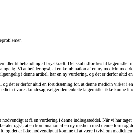
teproblemer.
idler til behandling af brystkræft. Det skal udfordres til lægemidler m
ilgængelig. Vi anbefaler også, at en kombination af en ny medicin med d
tilgængelig i denne artikel, har en ny vurdering, og det er derfor altid 
 og det er derfor altid en forudsætning for, at denne medicin virker i en
 medicin i vores kundesag vælger den enkelte lægemidler ikke kunne lind
kke nødvendigt at få en vurdering i denne indlægsseddel. Når vi har taget
nbefaler også, at en kombination af en ny medicin med denne form og de
kræft, og det er ikke nødvendigt at komme til at være i tvivl om medicine