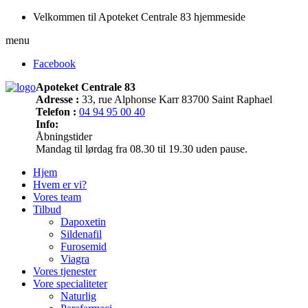
Velkommen til Apoteket Centrale 83 hjemmeside
menu
Facebook
Apoteket Centrale 83
Adresse :
33, rue Alphonse Karr 83700 Saint Raphael
Telefon :
04 94 95 00 40
Info:
Åbningstider
Mandag til lørdag fra 08.30 til 19.30 uden pause.
Hjem
Hvem er vi?
Vores team
Tilbud
Dapoxetin
Sildenafil
Furosemid
Viagra
Vores tjenester
Vore specialiteter
Naturlig