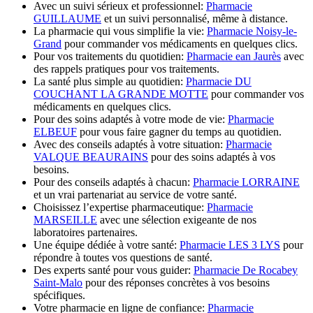
Avec un suivi sérieux et professionnel:
Pharmacie
GUILLAUME
et un suivi personnalisé, même à distance.
La pharmacie qui vous simplifie la vie:
Pharmacie Noisy-le-
Grand
pour commander vos médicaments en quelques clics.
Pour vos traitements du quotidien:
Pharmacie ean Jaurès
avec
des rappels pratiques pour vos traitements.
La santé plus simple au quotidien:
Pharmacie DU
COUCHANT LA GRANDE MOTTE
pour commander vos
médicaments en quelques clics.
Pour des soins adaptés à votre mode de vie:
Pharmacie
ELBEUF
pour vous faire gagner du temps au quotidien.
Avec des conseils adaptés à votre situation:
Pharmacie
VALQUE BEAURAINS
pour des soins adaptés à vos
besoins.
Pour des conseils adaptés à chacun:
Pharmacie LORRAINE
et un vrai partenariat au service de votre santé.
Choisissez l’expertise pharmaceutique:
Pharmacie
MARSEILLE
avec une sélection exigeante de nos
laboratoires partenaires.
Une équipe dédiée à votre santé:
Pharmacie LES 3 LYS
pour
répondre à toutes vos questions de santé.
Des experts santé pour vous guider:
Pharmacie De Rocabey
Saint-Malo
pour des réponses concrètes à vos besoins
spécifiques.
Votre pharmacie en ligne de confiance:
Pharmacie