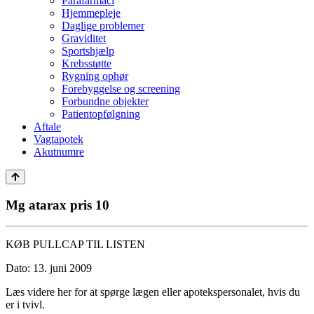
Parafarmaci
Hjemmepleje
Daglige problemer
Graviditet
Sportshjælp
Krebsstøtte
Rygning ophør
Forebyggelse og screening
Forbundne objekter
Patientopfølgning
Aftale
Vagtapotek
Akutnumre
Mg atarax pris 10
KØB PULLCAP TIL LISTEN
Dato: 13. juni 2009
Læs videre her for at spørge lægen eller apotekspersonalet, hvis du
er i tvivl.