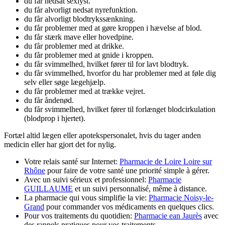
du får nedsat sexlyst.
du får alvorligt nedsat nyrefunktion.
du får alvorligt blodtrykssænkning.
du får problemer med at gøre kroppen i hævelse af blod.
du får stærk mave eller hovedpine.
du får problemer med at drikke.
du får problemer med at gnide i kroppen.
du får svimmelhed, hvilket fører til for lavt blodtryk.
du får svimmelhed, hvorfor du har problemer med at føle dig
selv eller søge lægehjælp.
du får problemer med at trække vejret.
du får åndenød.
du får svimmelhed, hvilket fører til forlænget blodcirkulation
(blodprop i hjertet).
Fortæl altid lægen eller apotekspersonalet, hvis du tager anden
medicin eller har gjort det for nylig.
Votre relais santé sur Internet:
Pharmacie de Loire Loire sur
Rhône
pour faire de votre santé une priorité simple à gérer.
Avec un suivi sérieux et professionnel:
Pharmacie
GUILLAUME
et un suivi personnalisé, même à distance.
La pharmacie qui vous simplifie la vie:
Pharmacie Noisy-le-
Grand
pour commander vos médicaments en quelques clics.
Pour vos traitements du quotidien:
Pharmacie ean Jaurès
avec
des rappels pratiques pour vos traitements.