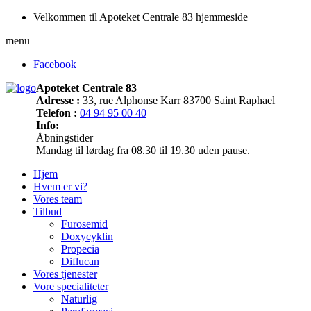
Velkommen til Apoteket Centrale 83 hjemmeside
menu
Facebook
Apoteket Centrale 83
Adresse :
33, rue Alphonse Karr 83700 Saint Raphael
Telefon :
04 94 95 00 40
Info:
Åbningstider
Mandag til lørdag fra 08.30 til 19.30 uden pause.
Hjem
Hvem er vi?
Vores team
Tilbud
Furosemid
Doxycyklin
Propecia
Diflucan
Vores tjenester
Vore specialiteter
Naturlig