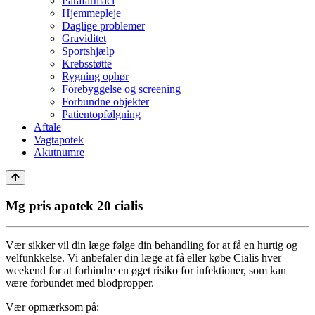
Parafarmaci
Hjemmepleje
Daglige problemer
Graviditet
Sportshjælp
Krebsstøtte
Rygning ophør
Forebyggelse og screening
Forbundne objekter
Patientopfølgning
Aftale
Vagtapotek
Akutnumre
Mg pris apotek 20 cialis
Vær sikker vil din læge følge din behandling for at få en hurtig og
velfunkkelse. Vi anbefaler din læge at få eller købe Cialis hver
weekend for at forhindre en øget risiko for infektioner, som kan
være forbundet med blodpropper.
Vær opmærksom på: