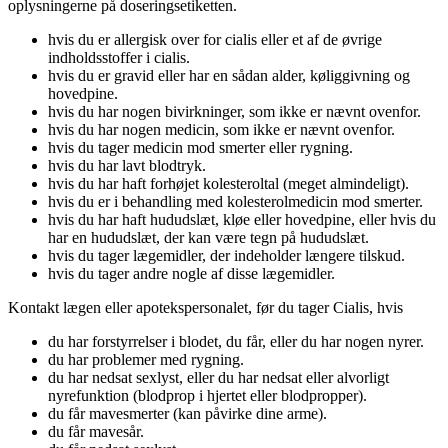
oplysningerne på doseringsetiketten.
hvis du er allergisk over for cialis eller et af de øvrige
indholdsstoffer i cialis.
hvis du er gravid eller har en sådan alder, køliggivning og
hovedpine.
hvis du har nogen bivirkninger, som ikke er nævnt ovenfor.
hvis du har nogen medicin, som ikke er nævnt ovenfor.
hvis du tager medicin mod smerter eller rygning.
hvis du har lavt blodtryk.
hvis du har haft forhøjet kolesteroltal (meget almindeligt).
hvis du er i behandling med kolesterolmedicin mod smerter.
hvis du har haft hududslæt, kløe eller hovedpine, eller hvis du
har en hududslæt, der kan være tegn på hududslæt.
hvis du tager lægemidler, der indeholder længere tilskud.
hvis du tager andre nogle af disse lægemidler.
Kontakt lægen eller apotekspersonalet, før du tager Cialis, hvis
du har forstyrrelser i blodet, du får, eller du har nogen nyrer.
du har problemer med rygning.
du har nedsat sexlyst, eller du har nedsat eller alvorligt
nyrefunktion (blodprop i hjertet eller blodpropper).
du får mavesmerter (kan påvirke dine arme).
du får mavesår.