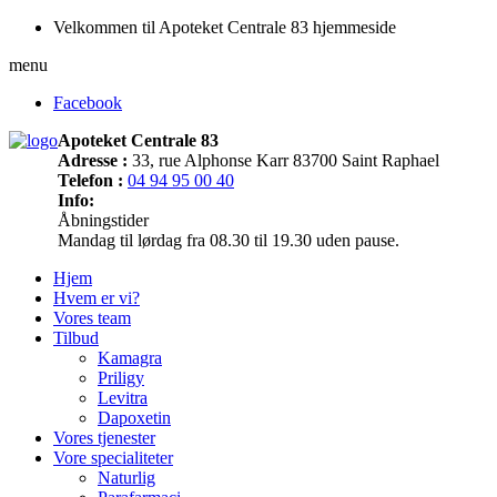
Velkommen til Apoteket Centrale 83 hjemmeside
menu
Facebook
Apoteket Centrale 83
Adresse :
33, rue Alphonse Karr 83700 Saint Raphael
Telefon :
04 94 95 00 40
Info:
Åbningstider
Mandag til lørdag fra 08.30 til 19.30 uden pause.
Hjem
Hvem er vi?
Vores team
Tilbud
Kamagra
Priligy
Levitra
Dapoxetin
Vores tjenester
Vore specialiteter
Naturlig