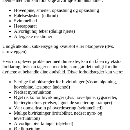
Denne medicin kan forårsage alvorlige komplikationer:
Hovedpine, smerter, opkastning og opkastning
Følelsesløshed (udbrud)
Svimmelhed
Høreapparat
Alvorligt høj feber (dårligt hjerte)
Allergiske reaktioner
Undgå alkohol, sukkersyge og kvælstof eller blodprøve (dvs.
tarmvæggen).
Hvis du oplever problemer med din sexliv, kan du få en ny ekstra
forklaring, hvis du tager en medicin, som gør det muligt for din
dyrlæge at behandle dine dødsfald. Disse forholdsregler kan være:
Særlige forholdsregler for bivirkninger (såsom blødning,
hovedpine, læsioner, åndenød)
Nedsat nyrefunktion
Øget risiko for bivirkninger (dvs. hovedpine, rygsmerter,
hjerterytmeforstyrrelser, lignende smerter og kramper)
Vær opmærksom på overdosering (svimmelhed)
Mulige bivirkninger (irritabilitet, nedsat nyre- og
leverfunktion)
Alvorlige bivirkninger (sløvhed)
Øg iltmætning