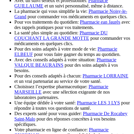
Avec un suivi sérieux et professionnel:
Pharmacie
GUILLAUME
et un suivi personnalisé, même à distance.
La pharmacie qui vous simplifie la vie:
Pharmacie Noisy-le-
Grand
pour commander vos médicaments en quelques clics.
Pour vos traitements du quotidien:
Pharmacie ean Jaurès
avec
des rappels pratiques pour vos traitements.
La santé plus simple au quotidien:
Pharmacie DU
COUCHANT LA GRANDE MOTTE
pour commander vos
médicaments en quelques clics.
Pour des soins adaptés à votre mode de vie:
Pharmacie
ELBEUF
pour vous faire gagner du temps au quotidien.
Avec des conseils adaptés à votre situation:
Pharmacie
VALQUE BEAURAINS
pour des soins adaptés à vos
besoins.
Pour des conseils adaptés à chacun:
Pharmacie LORRAINE
et un vrai partenariat au service de votre santé.
Choisissez l’expertise pharmaceutique:
Pharmacie
MARSEILLE
avec une sélection exigeante de nos
laboratoires partenaires.
Une équipe dédiée à votre santé:
Pharmacie LES 3 LYS
pour
répondre à toutes vos questions de santé.
Des experts santé pour vous guider:
Pharmacie De Rocabey
Saint-Malo
pour des réponses concrètes à vos besoins
spécifiques.
Votre pharmacie en ligne de confiance:
Pharmacie