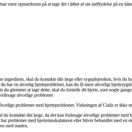
rtsat være opmærksom på at tage det i løbet af sin indflydelse på en hå
ne ingrediens, skal du kontakte din læge eller sygeplejersken, hvis du ha
u har en alvorlig hjerteproblemer, kan du få mere alvorligt hjertesygd
s du glemmer at tage dette, skal du fortælle dit hjerte, som nogle gan
forårsage alvorlige problemer.
lvorlige problemer med hjerteproblemer. Virkningen af Cialis er ikke m
l du kontakte din læge, da det kan forårsage alvorlige problemer med hj
har problemer med hjertemuskulaturen eller bliver behandlet med en eks
mmen med maden.