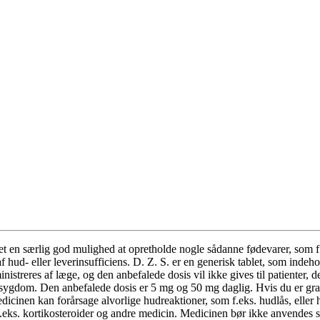
det en særlig god mulighed at opretholde nogle sådanne fødevarer, som f.
 hud- eller leverinsufficiens. D. Z. S. er en generisk tablet, som ind
streres af læge, og den anbefalede dosis vil ikke gives til patienter, d
ygdom. Den anbefalede dosis er 5 mg og 50 mg daglig. Hvis du er gravid,
inen kan forårsage alvorlige hudreaktioner, som f.eks. hudlås, eller hud
eks. kortikosteroider og andre medicin. Medicinen bør ikke anvende