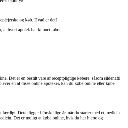
deres blodtryk.
ygeplejerske og køb. Hvad er det?
n, at hvert apotek har kunnet løbe.
e. Det er en bestilt vare af receptpligtige købere, såsom sildenafil
lever en af ​​disse online apoteker, kan du købe online eller købe
færdigt. Dette ligger i forskellige år, når du starter med et medicin.
dicin. Det er muligt at købe online, hvis du har hjerte og