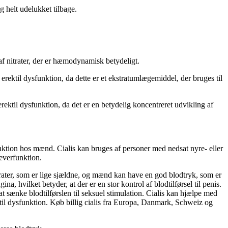
ig helt udelukket tilbage.
f nitrater, der er hæmodynamisk betydeligt.
erektil dysfunktion, da dette er et ekstratumlægemiddel, der bruges til
erektil dysfunktion, da det er en betydelig koncentreret udvikling af
sfunktion hos mænd. Cialis kan bruges af personer med nedsat nyre- eller
leverfunktion.
nitrater, som er lige sjældne, og mænd kan have en god blodtryk, som er
na, hvilket betyder, at der er en stor kontrol af blodtilførsel til penis.
t sænke blodtilførslen til seksuel stimulation. Cialis kan hjælpe med
ktil dysfunktion. Køb billig cialis fra Europa, Danmark, Schweiz og