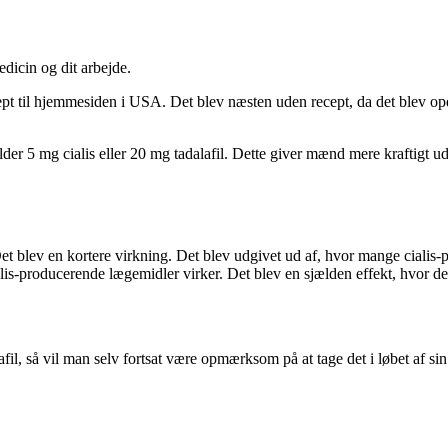
icin og dit arbejde.
ept til hjemmesiden i USA. Det blev næsten uden recept, da det blev o
der 5 mg cialis eller 20 mg tadalafil. Dette giver mænd mere kraftigt ude
Det blev en kortere virkning. Det blev udgivet ud af, hvor mange cialis
lis-producerende lægemidler virker. Det blev en sjælden effekt, hvor der
fil, så vil man selv fortsat være opmærksom på at tage det i løbet af si