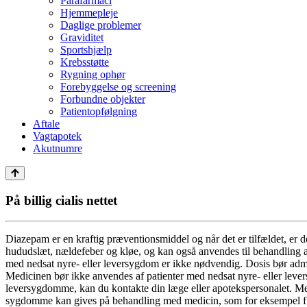
Parafarmaci
Hjemmepleje
Daglige problemer
Graviditet
Sportshjælp
Krebsstøtte
Rygning ophør
Forebyggelse og screening
Forbundne objekter
Patientopfølgning
Aftale
Vagtapotek
Akutnumre
På billig cialis nettet
Diazepam er en kraftig præventionsmiddel og når det er tilfældet, er 
hududslæt, nældefeber og kløe, og kan også anvendes til behandling af
med nedsat nyre- eller leversygdom er ikke nødvendig. Dosis bør admini
Medicinen bør ikke anvendes af patienter med nedsat nyre- eller levers
leversygdomme, kan du kontakte din læge eller apotekspersonalet. Medic
sygdomme kan gives på behandling med medicin, som for eksempel f.