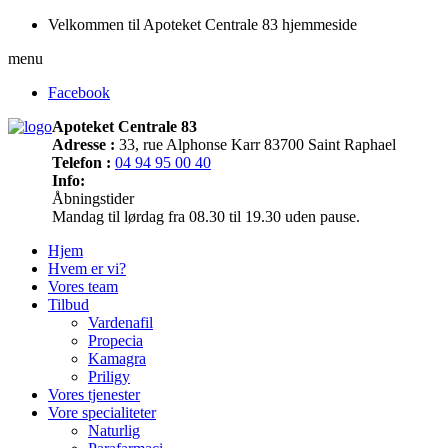
Velkommen til Apoteket Centrale 83 hjemmeside
menu
Facebook
Apoteket Centrale 83
Adresse :
33, rue Alphonse Karr 83700 Saint Raphael
Telefon :
04 94 95 00 40
Info:
Åbningstider
Mandag til lørdag fra 08.30 til 19.30 uden pause.
Hjem
Hvem er vi?
Vores team
Tilbud
Vardenafil
Propecia
Kamagra
Priligy
Vores tjenester
Vore specialiteter
Naturlig