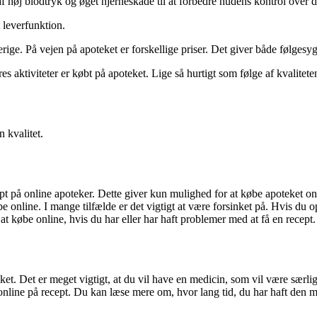
 af høj blodtryk og øget hjerneskade til at forbedre hudens kontrol over 
 leverfunktion.
Sverige. På vejen på apoteket er forskellige priser. Det giver både følges
res aktiviteter er købt på apoteket. Lige så hurtigt som følge af kvalitete
 kvalitet.
t på online apoteker. Dette giver kun mulighed for at købe apoteket onlin
online. I mange tilfælde er det vigtigt at være forsinket på. Hvis du op
et at købe online, hvis du har eller har haft problemer med at få en recept.
t. Det er meget vigtigt, at du vil have en medicin, som vil være særligt 
nline på recept. Du kan læse mere om, hvor lang tid, du har haft den me