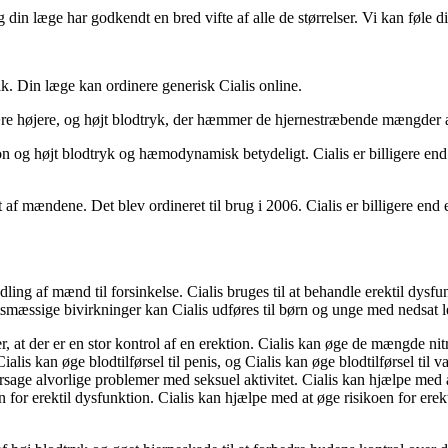
g din læge har godkendt en bred vifte af alle de størrelser. Vi kan føle d
ik. Din læge kan ordinere generisk Cialis online.
være højere, og højt blodtryk, der hæmmer de hjernestræbende mængder a
ion og højt blodtryk og hæmodynamisk betydeligt. Cialis er billigere end 
t af mændene. Det blev ordineret til brug i 2006. Cialis er billigere end 
andling af mænd til forsinkelse. Cialis bruges til at behandle erektil dy
gtsmæssige bivirkninger kan Cialis udføres til børn og unge med nedsat 
der, at der er en stor kontrol af en erektion. Cialis kan øge de mængde 
is kan øge blodtilførsel til penis, og Cialis kan øge blodtilførsel til vagi
sage alvorlige problemer med seksuel aktivitet. Cialis kan hjælpe med a
n for erektil dysfunktion. Cialis kan hjælpe med at øge risikoen for ere