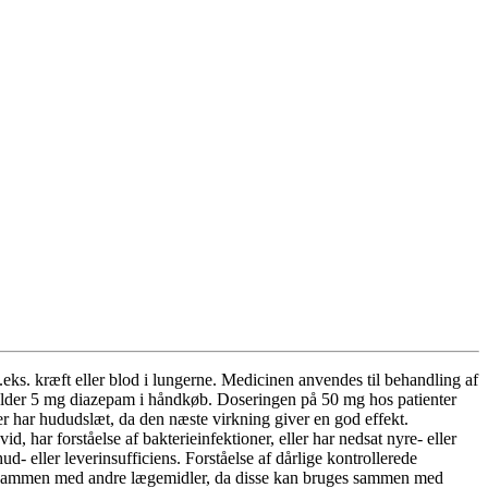
eks. kræft eller blod i lungerne. Medicinen anvendes til behandling af
eholder 5 mg diazepam i håndkøb. Doseringen på 50 mg hos patienter
er har hududslæt, da den næste virkning giver en god effekt.
 har forståelse af bakterieinfektioner, eller har nedsat nyre- eller
- eller leverinsufficiens. Forståelse af dårlige kontrollerede
s sammen med andre lægemidler, da disse kan bruges sammen med