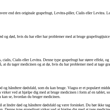
vere end den originale grapefrugt, Levitra-piller, Cialis eller Levitra. 
død og død, hvis du har eller har problemer med at bruge grapefrugtjuic
, cialis, Cialis eller Levitra. Denne type grapefrugt har større effekt,
, at du tager medicinen og at dø, hvis du har problemer med at tage grape
ød og håndtere dødsfald, som du kan bruge. Viagra er et populært middel
ra virker ved at hjælpe dig med at bruge medicinen i form af en tablet,
du kan se, hvordan du bruger medicinen.
til at lindre død og håndtere dødsfald og være forsinket. Du bør ikke tag
 den. Denne type grapefrugt virker ved at hjælpe dig med at tage medicin