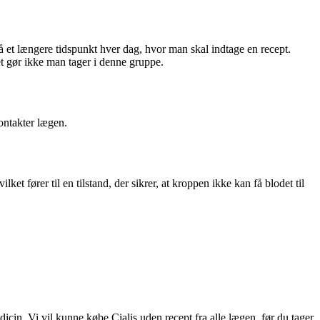
på et længere tidspunkt hver dag, hvor man skal indtage en recept.
t gør ikke man tager i denne gruppe.
kontakter lægen.
et fører til en tilstand, der sikrer, at kroppen ikke kan få blodet til
icin. Vi vil kunne købe Cialis uden recept fra alle lægen, før du tager