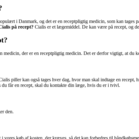
?
 populært i Danmark, og det er en receptpligtig medicin, som kan tages 
ialis på recept?
Cialis er et lægemiddel. De kan være på recept, og de
pt?
 medicin, der er en receptpligtig medicin. Det er derfor vigtigt, at du 
lis piller kan også tages hver dag, hvor man skal indtage en recept, hvilk
s du får en recept, skal du kontakte din læge, hvis du er i tvivl.
ger den.
t i vores køb af kosten, der kræves, så det kan forbedres til håndkøbsmed