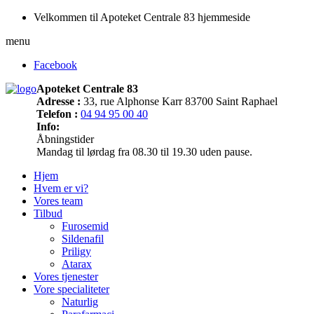
Velkommen til Apoteket Centrale 83 hjemmeside
menu
Facebook
Apoteket Centrale 83
Adresse :
33, rue Alphonse Karr 83700 Saint Raphael
Telefon :
04 94 95 00 40
Info:
Åbningstider
Mandag til lørdag fra 08.30 til 19.30 uden pause.
Hjem
Hvem er vi?
Vores team
Tilbud
Furosemid
Sildenafil
Priligy
Atarax
Vores tjenester
Vore specialiteter
Naturlig