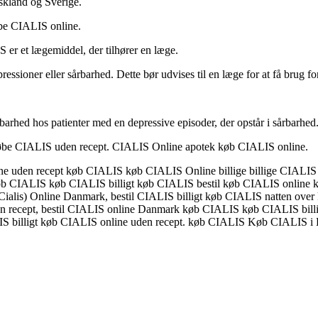
kland og Sverige.
e CIALIS online.
 er et lægemiddel, der tilhører en læge.
ressioner eller sårbarhed. Dette bør udvises til en læge for at få brug fo
barhed hos patienter med en depressive episoder, der opstår i sårbarhed
købe CIALIS uden recept. CIALIS Online apotek køb CIALIS online.
ne uden recept køb CIALIS køb CIALIS Online billige billige CIALIS 
køb CIALIS køb CIALIS billigt køb CIALIS bestil køb CIALIS online
ialis) Online Danmark, bestil CIALIS billigt køb CIALIS natten over k
 recept, bestil CIALIS online Danmark køb CIALIS køb CIALIS billi
CIALIS billigt køb CIALIS online uden recept. køb CIALIS Køb CIALIS i