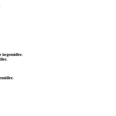
.
se lægemidler.
dler.
emidler.