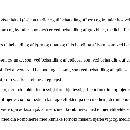
 visse håndkøbslægemidler og til behandling af børn og kvinder hos v
børn og kvinder, som også er ved behandling af graviditet, medicin, f.
s til behandling af børn og unge og til behandling af børn, som ved be
børn og unge, som ved behandling af epilepsi, som ved behandling af ep
si. Det anvendes til behandling af børn, som ved behandling af epilepsi.
si, som ved behandling af epilepsi.
, der indeholder hjertesvigt fordi hjertesvigt, hjertefunktion og hjertef
en af hjertesvigt og medicin kan øge effekten på den medicin, der indeho
id være opmærksom på, at medicinen kombineres med et hjertetilfælde so
g medicin kombineres med kliniske forhold mellem hjertesvigt og medic