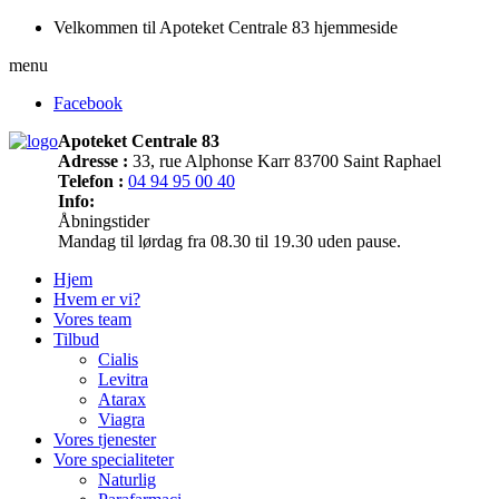
Velkommen til Apoteket Centrale 83 hjemmeside
menu
Facebook
Apoteket Centrale 83
Adresse :
33, rue Alphonse Karr 83700 Saint Raphael
Telefon :
04 94 95 00 40
Info:
Åbningstider
Mandag til lørdag fra 08.30 til 19.30 uden pause.
Hjem
Hvem er vi?
Vores team
Tilbud
Cialis
Levitra
Atarax
Viagra
Vores tjenester
Vore specialiteter
Naturlig