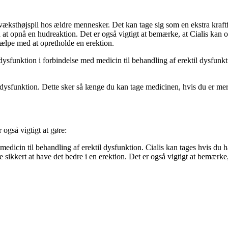
g væksthøjspil hos ældre mennesker. Det kan tage sig som en ekstra kra
 opnå en hudreaktion. Det er også vigtigt at bemærke, at Cialis kan op
hjælpe med at opretholde en erektion.
l dysfunktion i forbindelse med medicin til behandling af erektil dysfun
l dysfunktion. Dette sker så længe du kan tage medicinen, hvis du er me
 også vigtigt at gøre:
 medicin til behandling af erektil dysfunktion. Cialis kan tages hvis du h
e sikkert at have det bedre i en erektion. Det er også vigtigt at bemærke