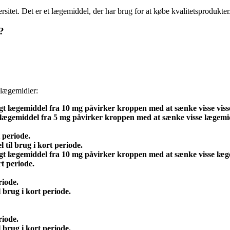
rsitet. Det er et lægemiddel, der har brug for at købe kvalitetsprodukter
?
e lægemidler:
illigt lægemiddel fra 10 mg påvirker kroppen med at sænke visse vis
ligt lægemiddel fra 5 mg påvirker kroppen med at sænke visse lægemi
t periode.
l til brug i kort periode.
illigt lægemiddel fra 10 mg påvirker kroppen med at sænke visse læg
rt periode.
riode.
l brug i kort periode.
riode.
l brug i kort periode.