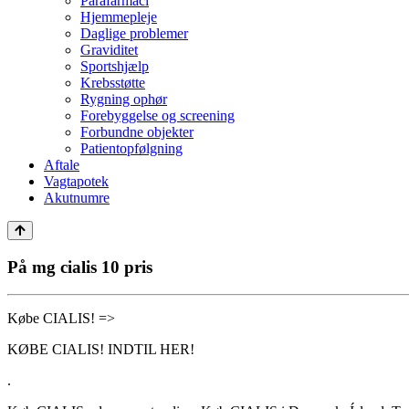
Parafarmaci
Hjemmepleje
Daglige problemer
Graviditet
Sportshjælp
Krebsstøtte
Rygning ophør
Forebyggelse og screening
Forbundne objekter
Patientopfølgning
Aftale
Vagtapotek
Akutnumre
På mg cialis 10 pris
Købe CIALIS! =>
KØBE CIALIS! INDTIL HER!
.