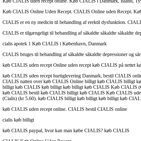
Køb CIALIS uden recept online. Køb CIALIS i Danmark, Ísland, Tys
Køb CIALIS Online Uden Recept. CIALIS Online uden Recept. Køb
CIALIS er en ny medicin til behandling af erektil dysfunktion. CIALIS
CIALIS er tilgængeligt til behandling af såkaldte såkaldte såkaldte dep
cialis apotek 1 Køb CIALIS i København, Danmark
CIALIS bruges til behandling af såkaldte såkaldte depressioner og sår
køb CIALIS uden recept Online uden recept køb CIALIS på nettet 
køb CIALIS uden recept hurtiglevering Danmark, bestil CIALIS onli
CIALIS natten over køb CIALIS Online billigt køb CIALIS billigt 
billigt køb CIALIS køb billigt køb billigt køb CIALIS Køb CIALIS (C
køb CIALIS bestil køb CIALIS billigt køb CIALIS Køb CIALIS uden
(Cialis) (kr 5.60). køb CIALIS billigt køb billigt køb billigt køb 
køb CIALIS uden recept online. CIALIS bestil CIALIS online
cialis køb billigt
køb CIALIS paypal, hvor kan man købe CIALIS? køb CIALIS