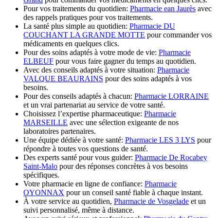
Pour vos traitements du quotidien:
Pharmacie ean Jaurès
avec
des rappels pratiques pour vos traitements.
La santé plus simple au quotidien:
Pharmacie DU
COUCHANT LA GRANDE MOTTE
pour commander vos
médicaments en quelques clics.
Pour des soins adaptés à votre mode de vie:
Pharmacie
ELBEUF
pour vous faire gagner du temps au quotidien.
Avec des conseils adaptés à votre situation:
Pharmacie
VALQUE BEAURAINS
pour des soins adaptés à vos
besoins.
Pour des conseils adaptés à chacun:
Pharmacie LORRAINE
et un vrai partenariat au service de votre santé.
Choisissez l’expertise pharmaceutique:
Pharmacie
MARSEILLE
avec une sélection exigeante de nos
laboratoires partenaires.
Une équipe dédiée à votre santé:
Pharmacie LES 3 LYS
pour
répondre à toutes vos questions de santé.
Des experts santé pour vous guider:
Pharmacie De Rocabey
Saint-Malo
pour des réponses concrètes à vos besoins
spécifiques.
Votre pharmacie en ligne de confiance:
Pharmacie
OYONNAX
pour un conseil santé fiable à chaque instant.
À votre service au quotidien,
Pharmacie de Vosgelade
et un
suivi personnalisé, même à distance.