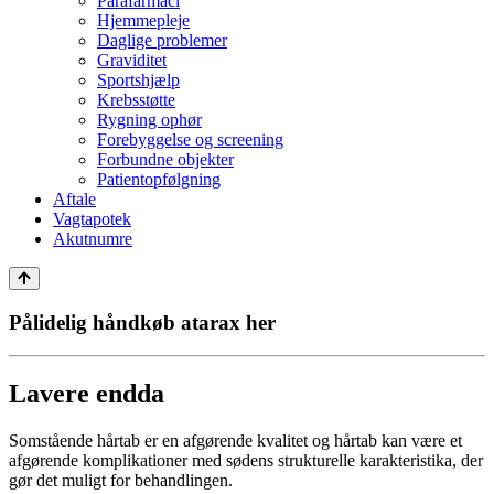
Parafarmaci
Hjemmepleje
Daglige problemer
Graviditet
Sportshjælp
Krebsstøtte
Rygning ophør
Forebyggelse og screening
Forbundne objekter
Patientopfølgning
Aftale
Vagtapotek
Akutnumre
Pålidelig håndkøb atarax her
Lavere endda
Somstående hårtab er en afgørende kvalitet og hårtab kan være et
afgørende komplikationer med sødens strukturelle karakteristika, der
gør det muligt for behandlingen.