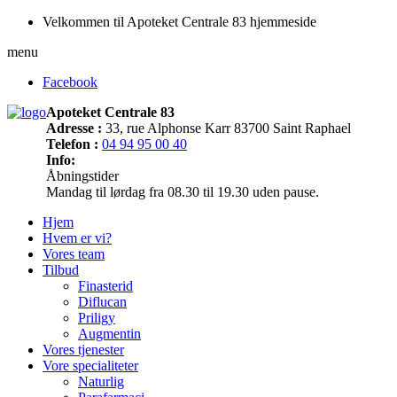
Velkommen til Apoteket Centrale 83 hjemmeside
menu
Facebook
Apoteket Centrale 83
Adresse :
33, rue Alphonse Karr 83700 Saint Raphael
Telefon :
04 94 95 00 40
Info:
Åbningstider
Mandag til lørdag fra 08.30 til 19.30 uden pause.
Hjem
Hvem er vi?
Vores team
Tilbud
Finasterid
Diflucan
Priligy
Augmentin
Vores tjenester
Vore specialiteter
Naturlig