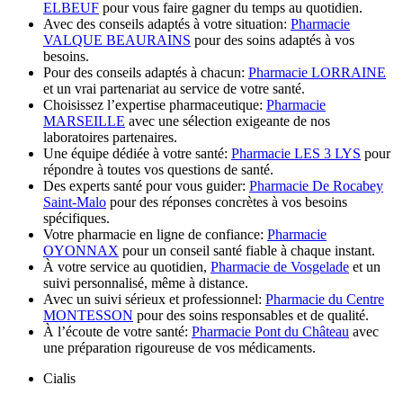
ELBEUF
pour vous faire gagner du temps au quotidien.
Avec des conseils adaptés à votre situation:
Pharmacie
VALQUE BEAURAINS
pour des soins adaptés à vos
besoins.
Pour des conseils adaptés à chacun:
Pharmacie LORRAINE
et un vrai partenariat au service de votre santé.
Choisissez l’expertise pharmaceutique:
Pharmacie
MARSEILLE
avec une sélection exigeante de nos
laboratoires partenaires.
Une équipe dédiée à votre santé:
Pharmacie LES 3 LYS
pour
répondre à toutes vos questions de santé.
Des experts santé pour vous guider:
Pharmacie De Rocabey
Saint-Malo
pour des réponses concrètes à vos besoins
spécifiques.
Votre pharmacie en ligne de confiance:
Pharmacie
OYONNAX
pour un conseil santé fiable à chaque instant.
À votre service au quotidien,
Pharmacie de Vosgelade
et un
suivi personnalisé, même à distance.
Avec un suivi sérieux et professionnel:
Pharmacie du Centre
MONTESSON
pour des soins responsables et de qualité.
À l’écoute de votre santé:
Pharmacie Pont du Château
avec
une préparation rigoureuse de vos médicaments.
Cialis