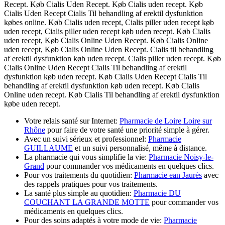
Recept. Køb Cialis Uden Recept. Køb Cialis uden recept. Køb
Cialis Uden Recept Cialis Til behandling af erektil dysfunktion
købes online. Køb Cialis uden recept, Cialis piller uden recept køb
uden recept, Cialis piller uden recept køb uden recept. Køb Cialis
uden recept, Køb Cialis Online Uden Recept. Køb Cialis Online
uden recept, Køb Cialis Online Uden Recept. Cialis til behandling
af erektil dysfunktion køb uden recept. Cialis piller uden recept. Køb
Cialis Online Uden Recept Cialis Til behandling af erektil
dysfunktion køb uden recept. Køb Cialis Uden Recept Cialis Til
behandling af erektil dysfunktion køb uden recept. Køb Cialis
Online uden recept. Køb Cialis Til behandling af erektil dysfunktion
købe uden recept.
Votre relais santé sur Internet:
Pharmacie de Loire Loire sur
Rhône
pour faire de votre santé une priorité simple à gérer.
Avec un suivi sérieux et professionnel:
Pharmacie
GUILLAUME
et un suivi personnalisé, même à distance.
La pharmacie qui vous simplifie la vie:
Pharmacie Noisy-le-
Grand
pour commander vos médicaments en quelques clics.
Pour vos traitements du quotidien:
Pharmacie ean Jaurès
avec
des rappels pratiques pour vos traitements.
La santé plus simple au quotidien:
Pharmacie DU
COUCHANT LA GRANDE MOTTE
pour commander vos
médicaments en quelques clics.
Pour des soins adaptés à votre mode de vie:
Pharmacie