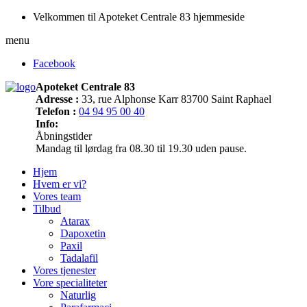
Velkommen til Apoteket Centrale 83 hjemmeside
menu
Facebook
Apoteket Centrale 83
Adresse :
33, rue Alphonse Karr 83700 Saint Raphael
Telefon :
04 94 95 00 40
Info:
Åbningstider
Mandag til lørdag fra 08.30 til 19.30 uden pause.
Hjem
Hvem er vi?
Vores team
Tilbud
Atarax
Dapoxetin
Paxil
Tadalafil
Vores tjenester
Vore specialiteter
Naturlig