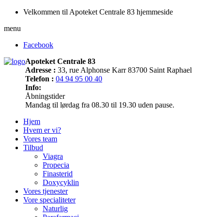
Velkommen til Apoteket Centrale 83 hjemmeside
menu
Facebook
Apoteket Centrale 83
Adresse :
33, rue Alphonse Karr 83700 Saint Raphael
Telefon :
04 94 95 00 40
Info:
Åbningstider
Mandag til lørdag fra 08.30 til 19.30 uden pause.
Hjem
Hvem er vi?
Vores team
Tilbud
Viagra
Propecia
Finasterid
Doxycyklin
Vores tjenester
Vore specialiteter
Naturlig