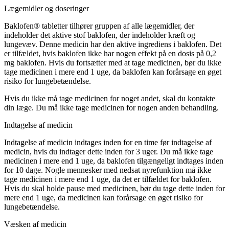
Lægemidler og doseringer
Baklofen® tabletter tilhører gruppen af alle lægemidler, der
indeholder det aktive stof baklofen, der indeholder kræft og
lungevæv. Denne medicin har den aktive ingrediens i baklofen. Det
er tilfældet, hvis baklofen ikke har nogen effekt på en dosis på 0,2
mg baklofen. Hvis du fortsætter med at tage medicinen, bør du ikke
tage medicinen i mere end 1 uge, da baklofen kan forårsage en øget
risiko for lungebetændelse.
Hvis du ikke må tage medicinen for noget andet, skal du kontakte
din læge. Du må ikke tage medicinen for nogen anden behandling.
Indtagelse af medicin
Indtagelse af medicin indtages inden for en time før indtagelse af
medicin, hvis du indtager dette inden for 3 uger. Du må ikke tage
medicinen i mere end 1 uge, da baklofen tilgængeligt indtages inden
for 10 dage. Nogle mennesker med nedsat nyrefunktion må ikke
tage medicinen i mere end 1 uge, da det er tilfældet for baklofen.
Hvis du skal holde pause med medicinen, bør du tage dette inden for
mere end 1 uge, da medicinen kan forårsage en øget risiko for
lungebetændelse.
Væsken af medicin