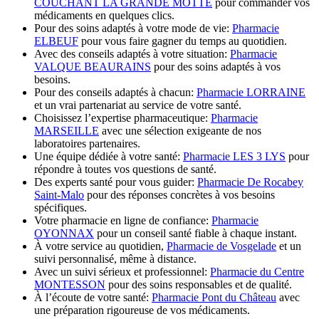
COUCHANT LA GRANDE MOTTE
pour commander vos
médicaments en quelques clics.
Pour des soins adaptés à votre mode de vie:
Pharmacie
ELBEUF
pour vous faire gagner du temps au quotidien.
Avec des conseils adaptés à votre situation:
Pharmacie
VALQUE BEAURAINS
pour des soins adaptés à vos
besoins.
Pour des conseils adaptés à chacun:
Pharmacie LORRAINE
et un vrai partenariat au service de votre santé.
Choisissez l’expertise pharmaceutique:
Pharmacie
MARSEILLE
avec une sélection exigeante de nos
laboratoires partenaires.
Une équipe dédiée à votre santé:
Pharmacie LES 3 LYS
pour
répondre à toutes vos questions de santé.
Des experts santé pour vous guider:
Pharmacie De Rocabey
Saint-Malo
pour des réponses concrètes à vos besoins
spécifiques.
Votre pharmacie en ligne de confiance:
Pharmacie
OYONNAX
pour un conseil santé fiable à chaque instant.
À votre service au quotidien,
Pharmacie de Vosgelade
et un
suivi personnalisé, même à distance.
Avec un suivi sérieux et professionnel:
Pharmacie du Centre
MONTESSON
pour des soins responsables et de qualité.
À l’écoute de votre santé:
Pharmacie Pont du Château
avec
une préparation rigoureuse de vos médicaments.