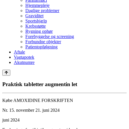
Parafarmaci
Hjemmepleje
Daglige problemer
Graviditet
Sportshjælp
Krebsstøtte
Rygning ophør
Forebyggelse og screening
Forbundne objekter
Patientopfølgning
Aftale
Vagtapotek
Akutnumre
Praktisk tabletter augmentin let
Købe AMOXIDINE FORSKRIFTEN
Nr. 15. november
21. juni 2024
juni 2024