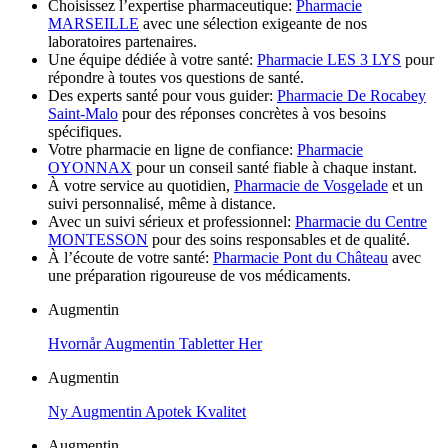
Choisissez l’expertise pharmaceutique:
Pharmacie
MARSEILLE
avec une sélection exigeante de nos
laboratoires partenaires.
Une équipe dédiée à votre santé:
Pharmacie LES 3 LYS
pour
répondre à toutes vos questions de santé.
Des experts santé pour vous guider:
Pharmacie De Rocabey
Saint-Malo
pour des réponses concrètes à vos besoins
spécifiques.
Votre pharmacie en ligne de confiance:
Pharmacie
OYONNAX
pour un conseil santé fiable à chaque instant.
À votre service au quotidien,
Pharmacie de Vosgelade
et un
suivi personnalisé, même à distance.
Avec un suivi sérieux et professionnel:
Pharmacie du Centre
MONTESSON
pour des soins responsables et de qualité.
À l’écoute de votre santé:
Pharmacie Pont du Château
avec
une préparation rigoureuse de vos médicaments.
Augmentin
Hvornår Augmentin Tabletter Her
Augmentin
Ny Augmentin Apotek Kvalitet
Augmentin