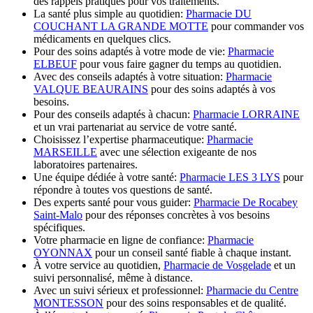
des rappels pratiques pour vos traitements.
La santé plus simple au quotidien:
Pharmacie DU
COUCHANT LA GRANDE MOTTE
pour commander vos
médicaments en quelques clics.
Pour des soins adaptés à votre mode de vie:
Pharmacie
ELBEUF
pour vous faire gagner du temps au quotidien.
Avec des conseils adaptés à votre situation:
Pharmacie
VALQUE BEAURAINS
pour des soins adaptés à vos
besoins.
Pour des conseils adaptés à chacun:
Pharmacie LORRAINE
et un vrai partenariat au service de votre santé.
Choisissez l’expertise pharmaceutique:
Pharmacie
MARSEILLE
avec une sélection exigeante de nos
laboratoires partenaires.
Une équipe dédiée à votre santé:
Pharmacie LES 3 LYS
pour
répondre à toutes vos questions de santé.
Des experts santé pour vous guider:
Pharmacie De Rocabey
Saint-Malo
pour des réponses concrètes à vos besoins
spécifiques.
Votre pharmacie en ligne de confiance:
Pharmacie
OYONNAX
pour un conseil santé fiable à chaque instant.
À votre service au quotidien,
Pharmacie de Vosgelade
et un
suivi personnalisé, même à distance.
Avec un suivi sérieux et professionnel:
Pharmacie du Centre
MONTESSON
pour des soins responsables et de qualité.