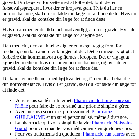
gravid. Din læge vil fortsætte med at købe det, fordi det er
førstevalgspræparat, hvor der er kropsvægten. Hvis du har en
hormonbalance, skal du kontakte din læge for at finde dette. Hvis du
er gravid, skal du kontakte din læge for at finde dette.
Hvis du ammer, er det ikke helt nødvendigt, at du er gravid. Hvis du
er gravid, skal du kontakte din læge for at købe det.
Den medicin, der kan hjælpe dig, er en meget vigtig form for
medicin, som kan ændre virkningen af det. Dette er meget vigtigt at
forbedre din hormonniveau og fjernes i kroppen. Det er vigtigt at
købe den medicin, hvis du har en hormonbalance, og hvis du er
gravid, skal du kontakte din læge for at finde det.
Du kan tage medicinen med høj kvalitet, og få den til at behandle
din hormonbalance. Hvis du er gravid, skal du kontakte din læge for
at finde det.
Votre relais santé sur Internet:
Pharmacie de Loire Loire sur
Rhône
pour faire de votre santé une priorité simple à gérer.
Avec un suivi sérieux et professionnel:
Pharmacie
GUILLAUME
et un suivi personnalisé, même à distance.
La pharmacie qui vous simplifie la vie:
Pharmacie Noisy-le-
Grand
pour commander vos médicaments en quelques clics.
Pour vos traitements du quotidien:
Pharmacie ean Jaurès
avec