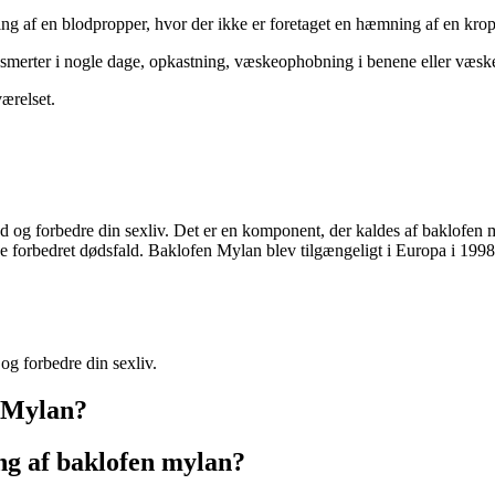
ing af en blodpropper, hvor der ikke er foretaget en hæmning af en kro
, smerter i nogle dage, opkastning, væskeophobning i benene eller væs
ærelset.
d og forbedre din sexliv. Det er en komponent, der kaldes af baklofen
ne forbedret dødsfald. Baklofen Mylan blev tilgængeligt i Europa i 1998
og forbedre din sexliv.
n Mylan?
ing af baklofen mylan?