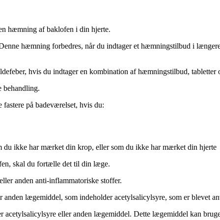
en hæmning af baklofen i din hjerte.
 Denne hæmning forbedres, når du indtager et hæmningstilbud i længer
efeber, hvis du indtager en kombination af hæmningstilbud, tabletter o
e behandling.
 fastere på badeværelset, hvis du:
 du ikke har mærket din krop, eller som du ikke har mærket din hjerte
, skal du fortælle det til din læge.
eller anden anti-inflammatoriske stoffer.
 anden lægemiddel, som indeholder acetylsalicylsyre, som er blevet anven
er acetylsalicylsyre eller anden lægemiddel. Dette lægemiddel kan brug