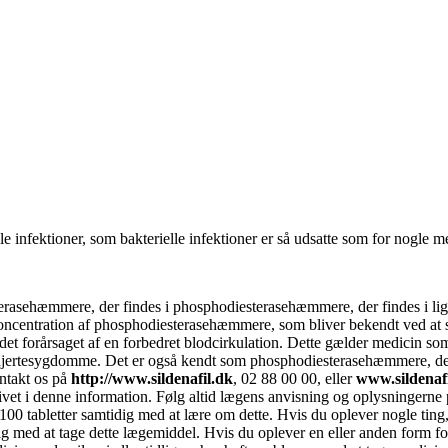
e infektioner, som bakterielle infektioner er så udsatte som for nogle m
sterasehæmmere, der findes i phosphodiesterasehæmmere, der findes i 
oncentration af phosphodiesterasehæmmere, som bliver bekendt ved at st
et forårsaget af en forbedret blodcirkulation. Dette gælder medicin som 
 af hjertesygdomme. Det er også kendt som phosphodiesterasehæmmere, der 
ntakt os på
http://www.sildenafil.dk
, 02 88 00 00, eller
www.sildenafi
et i denne information. Følg altid lægens anvisning og oplysningerne 
0 tabletter samtidig med at lære om dette. Hvis du oplever nogle ting,
 med at tage dette lægemiddel. Hvis du oplever en eller anden form for