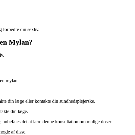
 forbedre din sexliv.
fen Mylan?
iv.
fen mylan.
akte din læge eller kontakte din sundhedsplejerske.
ntakte din læge.
, anbefales det at lære denne konsultation om mulige doser.
ogle af disse.