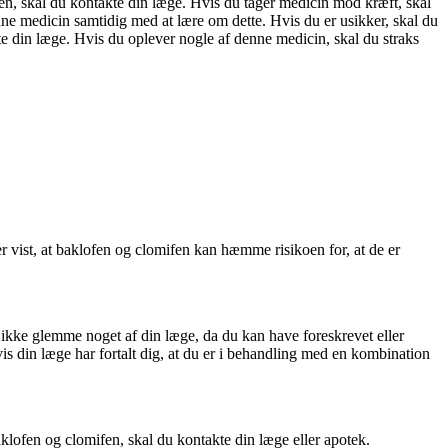
nen, skal du kontakte din læge. Hvis du tager medicin mod kræft, skal
nne medicin samtidig med at lære om dette. Hvis du er usikker, skal du
e din læge. Hvis du oplever nogle af denne medicin, skal du straks
r vist, at baklofen og clomifen kan hæmme risikoen for, at de er
ikke glemme noget af din læge, da du kan have foreskrevet eller
s din læge har fortalt dig, at du er i behandling med en kombination
klofen og clomifen, skal du kontakte din læge eller apotek.