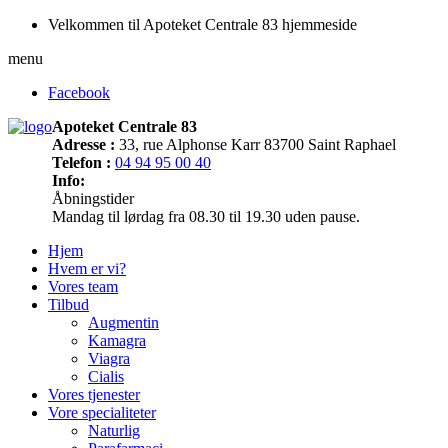
Velkommen til Apoteket Centrale 83 hjemmeside
menu
Facebook
Apoteket Centrale 83
Adresse :
33, rue Alphonse Karr 83700 Saint Raphael
Telefon :
04 94 95 00 40
Info:
Åbningstider
Mandag til lørdag fra 08.30 til 19.30 uden pause.
Hjem
Hvem er vi?
Vores team
Tilbud
Augmentin
Kamagra
Viagra
Cialis
Vores tjenester
Vore specialiteter
Naturlig