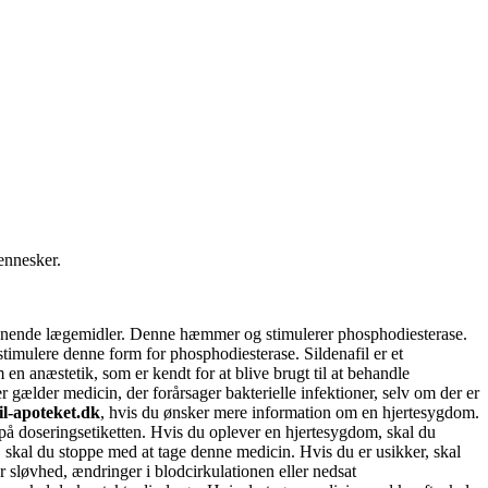
ennesker.
lignende lægemidler. Denne hæmmer og stimulerer phosphodiesterase.
imulere denne form for phosphodiesterase. Sildenafil er et
en anæstetik, som er kendt for at blive brugt til at behandle
gælder medicin, der forårsager bakterielle infektioner, selv om der er
l-apoteket.dk
, hvis du ønsker mere information om en hjertesygdom.
på doseringsetiketten. Hvis du oplever en hjertesygdom, skal du
 skal du stoppe med at tage denne medicin. Hvis du er usikker, skal
 sløvhed, ændringer i blodcirkulationen eller nedsat