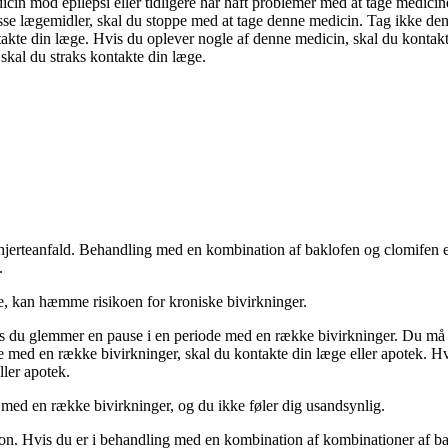
icin mod epilepsi eller tidligere har haft problemer med at tage medici
disse lægemidler, skal du stoppe med at tage denne medicin. Tag ikke de
akte din læge. Hvis du oplever nogle af denne medicin, skal du kontakt
 skal du straks kontakte din læge.
t hjerteanfald. Behandling med en kombination af baklofen og clomifen e
.
, kan hæmme risikoen for kroniske bivirkninger.
is du glemmer en pause i en periode med en række bivirkninger. Du må 
med en række bivirkninger, skal du kontakte din læge eller apotek. Hvi
ller apotek.
 med en række bivirkninger, og du ikke føler dig usandsynlig.
ion. Hvis du er i behandling med en kombination af kombinationer af ba