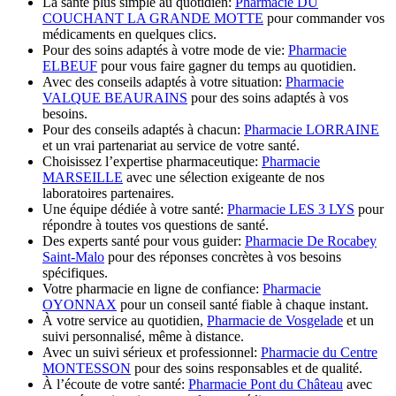
La santé plus simple au quotidien:
Pharmacie DU
COUCHANT LA GRANDE MOTTE
pour commander vos
médicaments en quelques clics.
Pour des soins adaptés à votre mode de vie:
Pharmacie
ELBEUF
pour vous faire gagner du temps au quotidien.
Avec des conseils adaptés à votre situation:
Pharmacie
VALQUE BEAURAINS
pour des soins adaptés à vos
besoins.
Pour des conseils adaptés à chacun:
Pharmacie LORRAINE
et un vrai partenariat au service de votre santé.
Choisissez l’expertise pharmaceutique:
Pharmacie
MARSEILLE
avec une sélection exigeante de nos
laboratoires partenaires.
Une équipe dédiée à votre santé:
Pharmacie LES 3 LYS
pour
répondre à toutes vos questions de santé.
Des experts santé pour vous guider:
Pharmacie De Rocabey
Saint-Malo
pour des réponses concrètes à vos besoins
spécifiques.
Votre pharmacie en ligne de confiance:
Pharmacie
OYONNAX
pour un conseil santé fiable à chaque instant.
À votre service au quotidien,
Pharmacie de Vosgelade
et un
suivi personnalisé, même à distance.
Avec un suivi sérieux et professionnel:
Pharmacie du Centre
MONTESSON
pour des soins responsables et de qualité.
À l’écoute de votre santé:
Pharmacie Pont du Château
avec