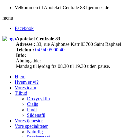
Velkommen til Apoteket Centrale 83 hjemmeside
menu
Facebook
Apoteket Centrale 83
Adresse :
33, rue Alphonse Karr 83700 Saint Raphael
Telefon :
04 94 95 00 40
Info:
Åbningstider
Mandag til lørdag fra 08.30 til 19.30 uden pause.
Hjem
Hvem er vi?
Vores team
Tilbud
Doxycyklin
Cialis
Paxil
Sildenafil
Vores tjenester
Vore specialiteter
Naturlig