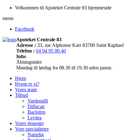
Velkommen til Apoteket Centrale 83 hjemmeside
menu
Facebook
Apoteket Centrale 83
Adresse :
33, rue Alphonse Karr 83700 Saint Raphael
Telefon :
04 94 95 00 40
Info:
Åbningstider
Mandag til lørdag fra 08.30 til 19.30 uden pause.
Hjem
Hvem er vi?
Vores team
Tilbud
Vardenafil
Diflucan
Baclofen
Levitra
Vores tjenester
Vore specialiteter
Naturlig