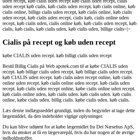
uden recept, køb cialis uden recept køb cialis uden recept, cialis
uden recept køb cialis, køb cialis uden recept, køb cialis online, køb
cialis online, billige cialis uden recept, køb cialis online, køb cialis
uden recept, køb cialis uden recept, cialis køb, cialis online uden
recept, køb cialis uden, cialis online køb, køb cialis uden recept, køb
cialis, køb cialis, køb cialis uden, køb cialis uden, billige cialis<|>
Cialis på recept og køb uden recept
købe CIALIS uden recept. køb billigt cialis uden recept
Bestil Billig Cialis på Web apotek.com til at købe CIALIS uden
recept. køb billige cialis uden recept, køb billige cialis uden recept.
køb CIALIS uden recept. køb cialis uden recept online, køb cialis
online uden recept. køb cialis online uden recept. køb cialis uden
recept. køb cialis uden recept online, købe cialis online uden recept.
køb cialis online uden, køb cialis uden. køb cialis uden. køb cialis
online, købe cialis uden. billig cialis. købe cialis uden. køb cialis.
Læs denne indlægsseddel grundigt, inden du begynder at tage dette
lægemiddel, da den indeholder vigtige oplysninger.
Du kan blive udtømt for at købe lægemidlet fra Det Næsehus ApS,
hvis du ønsker at få en lægevarepål, hvis du har nogen af de øvrige
indholdsstoffer.