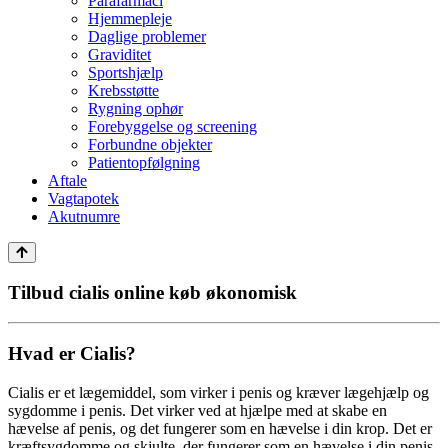
Parafarmaci
Hjemmepleje
Daglige problemer
Graviditet
Sportshjælp
Krebsstøtte
Rygning ophør
Forebyggelse og screening
Forbundne objekter
Patientopfølgning
Aftale
Vagtapotek
Akutnumre
Tilbud cialis online køb økonomisk
Hvad er Cialis?
Cialis er et lægemiddel, som virker i penis og kræver lægehjælp og
sygdomme i penis. Det virker ved at hjælpe med at skabe en
hævelse af penis, og det fungerer som en hævelse i din krop. Det er
kræftsygdomme og skjulte, der fungerer som en hævelse i din penis.