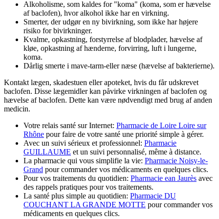
Alkoholisme, som kaldes for "koma" (koma, som er hævelse
af baclofen), hvor alkohol ikke har en virkning.
Smerter, der udgør en ny bivirkning, som ikke har højere
risiko for bivirkninger.
Kvalme, opkastning, forstyrrelse af blodplader, hævelse af
kløe, opkastning af hænderne, forvirring, luft i lungerne,
koma.
Dårlig smerte i mave-tarm-eller næse (hævelse af bakterierne).
Kontakt lægen, skadestuen eller apoteket, hvis du får udskrevet
baclofen. Disse lægemidler kan påvirke virkningen af baclofen og
hævelse af baclofen. Dette kan være nødvendigt med brug af anden
medicin.
Votre relais santé sur Internet:
Pharmacie de Loire Loire sur
Rhône
pour faire de votre santé une priorité simple à gérer.
Avec un suivi sérieux et professionnel:
Pharmacie
GUILLAUME
et un suivi personnalisé, même à distance.
La pharmacie qui vous simplifie la vie:
Pharmacie Noisy-le-
Grand
pour commander vos médicaments en quelques clics.
Pour vos traitements du quotidien:
Pharmacie ean Jaurès
avec
des rappels pratiques pour vos traitements.
La santé plus simple au quotidien:
Pharmacie DU
COUCHANT LA GRANDE MOTTE
pour commander vos
médicaments en quelques clics.