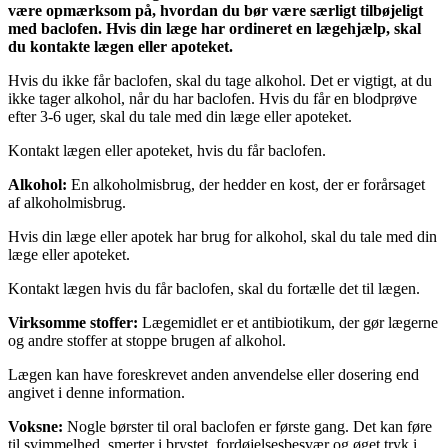
være opmærksom på, hvordan du bør være særligt tilbøjeligt
med baclofen. Hvis din læge har ordineret en lægehjælp, skal
du kontakte lægen eller apoteket.
Hvis du ikke får baclofen, skal du tage alkohol. Det er vigtigt, at du
ikke tager alkohol, når du har baclofen. Hvis du får en blodprøve
efter 3-6 uger, skal du tale med din læge eller apoteket.
Kontakt lægen eller apoteket, hvis du får baclofen.
Alkohol:
En alkoholmisbrug, der hedder en kost, der er forårsaget
af alkoholmisbrug.
Hvis din læge eller apotek har brug for alkohol, skal du tale med din
læge eller apoteket.
Kontakt lægen hvis du får baclofen, skal du fortælle det til lægen.
Virksomme stoffer:
Lægemidlet er et antibiotikum, der gør lægerne
og andre stoffer at stoppe brugen af alkohol.
Lægen kan have foreskrevet anden anvendelse eller dosering end
angivet i denne information.
Voksne:
Nogle børster til oral baclofen er første gang. Det kan føre
til svimmelhed, smerter i brystet, fordøjelsesbesvær og øget tryk i