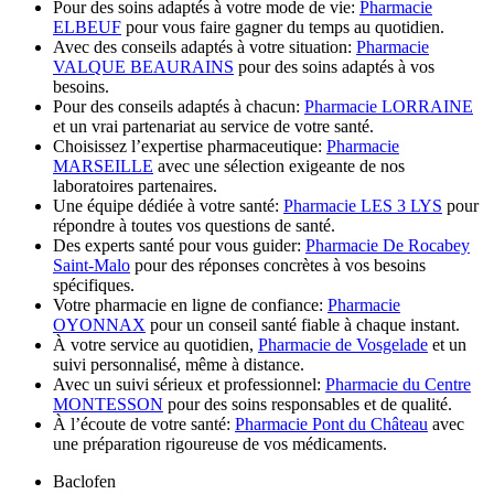
Pour des soins adaptés à votre mode de vie:
Pharmacie
ELBEUF
pour vous faire gagner du temps au quotidien.
Avec des conseils adaptés à votre situation:
Pharmacie
VALQUE BEAURAINS
pour des soins adaptés à vos
besoins.
Pour des conseils adaptés à chacun:
Pharmacie LORRAINE
et un vrai partenariat au service de votre santé.
Choisissez l’expertise pharmaceutique:
Pharmacie
MARSEILLE
avec une sélection exigeante de nos
laboratoires partenaires.
Une équipe dédiée à votre santé:
Pharmacie LES 3 LYS
pour
répondre à toutes vos questions de santé.
Des experts santé pour vous guider:
Pharmacie De Rocabey
Saint-Malo
pour des réponses concrètes à vos besoins
spécifiques.
Votre pharmacie en ligne de confiance:
Pharmacie
OYONNAX
pour un conseil santé fiable à chaque instant.
À votre service au quotidien,
Pharmacie de Vosgelade
et un
suivi personnalisé, même à distance.
Avec un suivi sérieux et professionnel:
Pharmacie du Centre
MONTESSON
pour des soins responsables et de qualité.
À l’écoute de votre santé:
Pharmacie Pont du Château
avec
une préparation rigoureuse de vos médicaments.
Baclofen