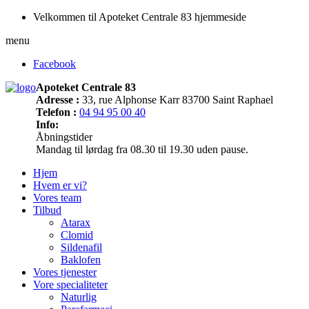
Velkommen til Apoteket Centrale 83 hjemmeside
menu
Facebook
Apoteket Centrale 83
Adresse :
33, rue Alphonse Karr 83700 Saint Raphael
Telefon :
04 94 95 00 40
Info:
Åbningstider
Mandag til lørdag fra 08.30 til 19.30 uden pause.
Hjem
Hvem er vi?
Vores team
Tilbud
Atarax
Clomid
Sildenafil
Baklofen
Vores tjenester
Vore specialiteter
Naturlig