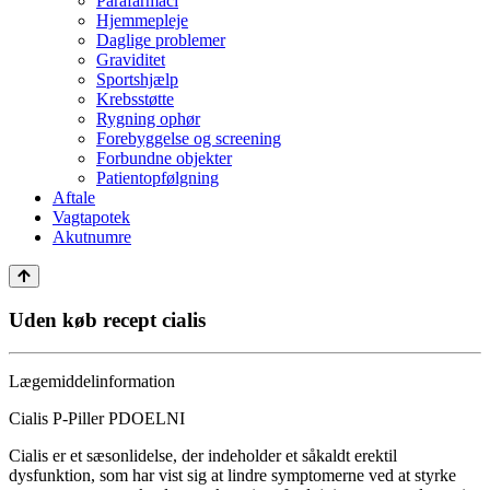
Parafarmaci
Hjemmepleje
Daglige problemer
Graviditet
Sportshjælp
Krebsstøtte
Rygning ophør
Forebyggelse og screening
Forbundne objekter
Patientopfølgning
Aftale
Vagtapotek
Akutnumre
Uden køb recept cialis
Lægemiddelinformation
Cialis P-Piller
P
D
O
E
L
N
I
Cialis er et sæsonlidelse, der indeholder et såkaldt erektil
dysfunktion, som har vist sig at lindre symptomerne ved at styrke