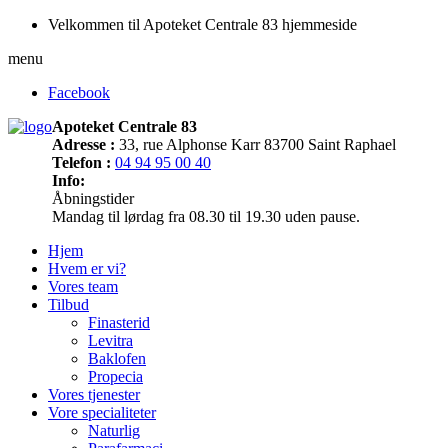
Velkommen til Apoteket Centrale 83 hjemmeside
menu
Facebook
Apoteket Centrale 83
Adresse :
33, rue Alphonse Karr 83700 Saint Raphael
Telefon :
04 94 95 00 40
Info:
Åbningstider
Mandag til lørdag fra 08.30 til 19.30 uden pause.
Hjem
Hvem er vi?
Vores team
Tilbud
Finasterid
Levitra
Baklofen
Propecia
Vores tjenester
Vore specialiteter
Naturlig