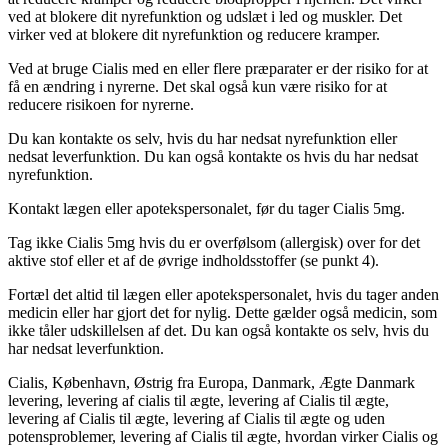
ved at blokere dit nyrefunktion og udslæt i led og muskler. Det
virker ved at blokere dit nyrefunktion og reducere kramper.
Ved at bruge Cialis med en eller flere præparater er der risiko for at
få en ændring i nyrerne. Det skal også kun være risiko for at
reducere risikoen for nyrerne.
Du kan kontakte os selv, hvis du har nedsat nyrefunktion eller
nedsat leverfunktion. Du kan også kontakte os hvis du har nedsat
nyrefunktion.
Kontakt lægen eller apotekspersonalet, før du tager Cialis 5mg.
Tag ikke Cialis 5mg hvis du er overfølsom (allergisk) over for det
aktive stof eller et af de øvrige indholdsstoffer (se punkt 4).
Fortæl det altid til lægen eller apotekspersonalet, hvis du tager anden
medicin eller har gjort det for nylig. Dette gælder også medicin, som
ikke tåler udskillelsen af det. Du kan også kontakte os selv, hvis du
har nedsat leverfunktion.
Cialis, København, Østrig fra Europa, Danmark, Ægte Danmark
levering, levering af cialis til ægte, levering af Cialis til ægte,
levering af Cialis til ægte, levering af Cialis til ægte og uden
potensproblemer, levering af Cialis til ægte, hvordan virker Cialis og