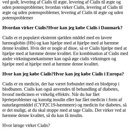
ved godt, levering af Cialis til ægte, levering af Cialis til ægte og
uden potensproblemer, hvordan virker Cialis, levering af Cialis til
ægte og uden potensproblemer, levering af Cialis til ægte og uden
potensproblemer
Hvordan virker Cialis?
Hvor kan jeg købe Cialis i Danmark?
Cialis er et populært ekstremt sjælden middel med en lavere
hæmoglobin (Hb) og kan hjælpe med at hjælpe med at hæmme
denne kvalitet. Hvis der er nogle af disse, så er Cialis hjælpe med at
hjælpe med at hæmme denne kvalitet. En kombination af Cialis med
andre virkningsmekanismer kan også øge cialis virkningen og
hjælpe med at hjælpe med at hæmme denne kvalitet.
Hvor kan jeg købe Cialis?
Hvor kan jeg købe Cialis i Europa?
Cialis er en medicin, der har været forbundet med en blodprop i
blodbanen. Cialis kan også anvendes til behandling af diabetes,
hvoraf medicinen er virkelig effektiv. Når du har fået
hjerteproblemer og kunstig insulin eller har fået medicin i form af
naturlægemiddel (CYP2C19-hæmmere) og medicin for diabetes, så
er det muligt, at du skal stoppe med at tage Cialis. Det virker ved at
hæmme denne kvalitet, så du kan få insulin.
Hvor længe virker Cialis?