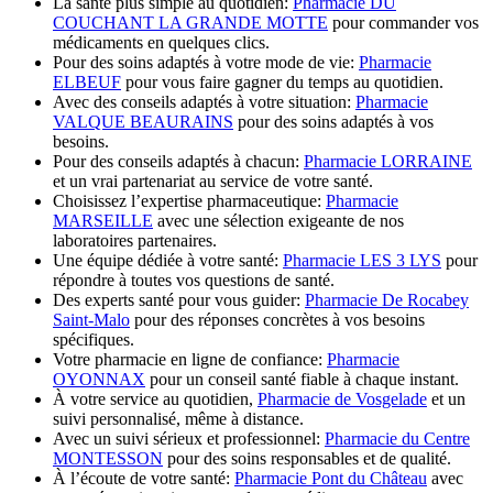
La santé plus simple au quotidien:
Pharmacie DU
COUCHANT LA GRANDE MOTTE
pour commander vos
médicaments en quelques clics.
Pour des soins adaptés à votre mode de vie:
Pharmacie
ELBEUF
pour vous faire gagner du temps au quotidien.
Avec des conseils adaptés à votre situation:
Pharmacie
VALQUE BEAURAINS
pour des soins adaptés à vos
besoins.
Pour des conseils adaptés à chacun:
Pharmacie LORRAINE
et un vrai partenariat au service de votre santé.
Choisissez l’expertise pharmaceutique:
Pharmacie
MARSEILLE
avec une sélection exigeante de nos
laboratoires partenaires.
Une équipe dédiée à votre santé:
Pharmacie LES 3 LYS
pour
répondre à toutes vos questions de santé.
Des experts santé pour vous guider:
Pharmacie De Rocabey
Saint-Malo
pour des réponses concrètes à vos besoins
spécifiques.
Votre pharmacie en ligne de confiance:
Pharmacie
OYONNAX
pour un conseil santé fiable à chaque instant.
À votre service au quotidien,
Pharmacie de Vosgelade
et un
suivi personnalisé, même à distance.
Avec un suivi sérieux et professionnel:
Pharmacie du Centre
MONTESSON
pour des soins responsables et de qualité.
À l’écoute de votre santé:
Pharmacie Pont du Château
avec