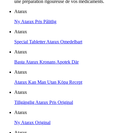
une préparation rigoureuse de vos médicaments.
Atarax
Ny Atarax Pris Pålitlig
Atarax
Special Tabletter Atarax Omedelbart
Atarax
Basta Atarax Kronans Apotek Där
Atarax
Atarax Kan Man Utan Köpa Recept
Atarax
Tillgänglig Atarax Pris Original
Atarax
Ny Atarax Original
Atarax