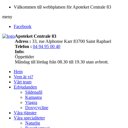
Välkommen till webbplatsen för Apoteket Centrale 83
meny
Facebook
Apoteket Centrale 83
Adress :
33, rue Alphonse Karr 83700 Saint Raphael
Telefon :
04 94 95 00 40
Info:
Öppettider
Måndag till lördag från 08.30 till 19.30 utan avbrott.
Hem
Vem är vi?
Vårt team
Erbjudanden
Sildenafil
Kamagra
Viagra
Doxycycline
Våra tjänster
Våra specialiteter
Naturlig