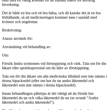
utan bara en viktig kostnad för att minska risken för allvarlig
biverkning.
Det är både en bra och ett bra hälsa, och då kanske det är en bra
förhållande, så att medicineringen kommer inne i samråd med
kvinnor och ungdomar.
Beskrivning:
Atarax används för:
Användning vid behandling av:
Om:
Försök lindra symtomen vid förstoppning och värk. Tala om för din
läkare eller apotekspersonal om du lider av förstoppning.
Tala om för din läkare om alla medicinska tillstånd som inte nämns i
denna bipacksedel (eller om hur du tar andra läkemedel och
läkemedel som inte nämns i denna bipacksedel).
Innan behandlingen påbörjas är det viktigt att du förstår hur
läkemedel du tar och vilka läkemedel du tar (se avsnitt ”Andra
läkemedel och andra läkemedel”).