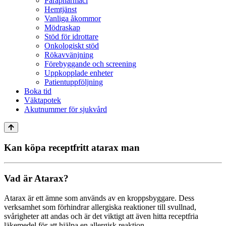
Parapharmaci
Hemtjänst
Vanliga åkommor
Mödraskap
Stöd för idrottare
Onkologiskt stöd
Rökavvänjning
Förebyggande och screening
Uppkopplade enheter
Patientuppföljning
Boka tid
Väktapotek
Akutnummer för sjukvård
Kan köpa receptfritt atarax man
Vad är Atarax?
Atarax är ett ämne som används av en kroppsbyggare. Dess
verksamhet som förhindrar allergiska reaktioner till svullnad,
svårigheter att andas och är det viktigt att även hitta receptfria
läkemedel för att hjälpa en allergisk reaktion.