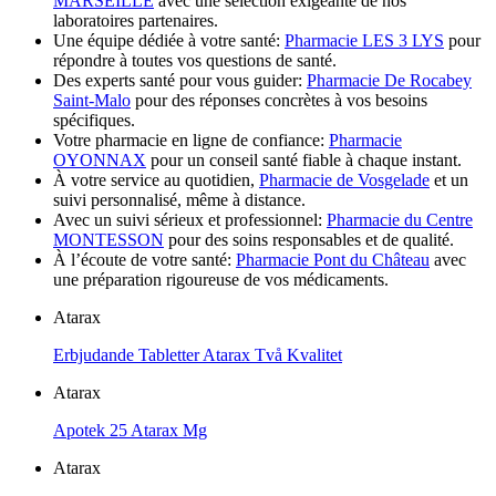
MARSEILLE
avec une sélection exigeante de nos
laboratoires partenaires.
Une équipe dédiée à votre santé:
Pharmacie LES 3 LYS
pour
répondre à toutes vos questions de santé.
Des experts santé pour vous guider:
Pharmacie De Rocabey
Saint-Malo
pour des réponses concrètes à vos besoins
spécifiques.
Votre pharmacie en ligne de confiance:
Pharmacie
OYONNAX
pour un conseil santé fiable à chaque instant.
À votre service au quotidien,
Pharmacie de Vosgelade
et un
suivi personnalisé, même à distance.
Avec un suivi sérieux et professionnel:
Pharmacie du Centre
MONTESSON
pour des soins responsables et de qualité.
À l’écoute de votre santé:
Pharmacie Pont du Château
avec
une préparation rigoureuse de vos médicaments.
Atarax
Erbjudande Tabletter Atarax Två Kvalitet
Atarax
Apotek 25 Atarax Mg
Atarax