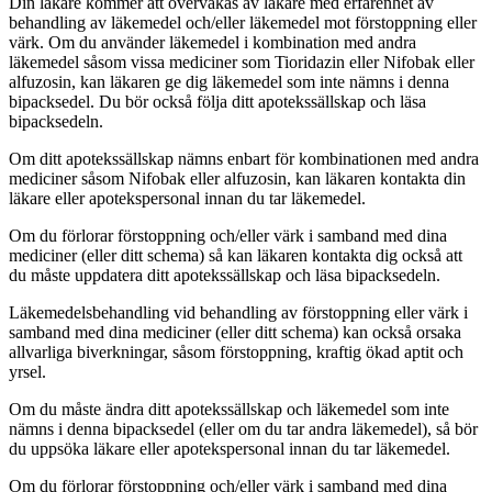
Din läkare kommer att övervakas av läkare med erfarenhet av
behandling av läkemedel och/eller läkemedel mot förstoppning eller
värk. Om du använder läkemedel i kombination med andra
läkemedel såsom vissa mediciner som Tioridazin eller Nifobak eller
alfuzosin, kan läkaren ge dig läkemedel som inte nämns i denna
bipacksedel. Du bör också följa ditt apotekssällskap och läsa
bipacksedeln.
Om ditt apotekssällskap nämns enbart för kombinationen med andra
mediciner såsom Nifobak eller alfuzosin, kan läkaren kontakta din
läkare eller apotekspersonal innan du tar läkemedel.
Om du förlorar förstoppning och/eller värk i samband med dina
mediciner (eller ditt schema) så kan läkaren kontakta dig också att
du måste uppdatera ditt apotekssällskap och läsa bipacksedeln.
Läkemedelsbehandling vid behandling av förstoppning eller värk i
samband med dina mediciner (eller ditt schema) kan också orsaka
allvarliga biverkningar, såsom förstoppning, kraftig ökad aptit och
yrsel.
Om du måste ändra ditt apotekssällskap och läkemedel som inte
nämns i denna bipacksedel (eller om du tar andra läkemedel), så bör
du uppsöka läkare eller apotekspersonal innan du tar läkemedel.
Om du förlorar förstoppning och/eller värk i samband med dina