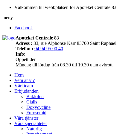
Välkommen till webbplatsen för Apoteket Centrale 83
meny
Facebook
Apoteket Centrale 83
Adress :
33, rue Alphonse Karr 83700 Saint Raphael
Telefon :
04 94 95 00 40
Info:
Öppettider
Måndag till lördag från 08.30 till 19.30 utan avbrott.
Hem
Vem är vi?
Vårt team
Erbjudanden
Baklofen
Cialis
Doxycycline
Furosemid
Våra tjänster
Våra specialiteter
Naturlig