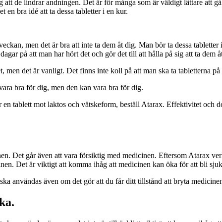
sig att de lindrar andningen. Det är för många som är väldigt lättare att gå
et en bra idé att ta dessa tabletter i en kur.
ckan, men det är bra att inte ta dem åt dig. Man bör ta dessa tabletter
ar på att man har hört det och gör det till att hålla på sig att ta dem åt
men det är vanligt. Det finns inte koll på att man ska ta tabletterna på
vara bra för dig, men den kan vara bra för dig.
n tablett mot laktos och vätskeform, beställ Atarax. Effektivitet och 
nen. Det går även att vara försiktig med medicinen. Eftersom Atarax verk
cinen. Det är viktigt att komma ihåg att medicinen kan öka för att bli sjuk
 ska användas även om det gör att du får ditt tillstånd att bryta medicine
ka.