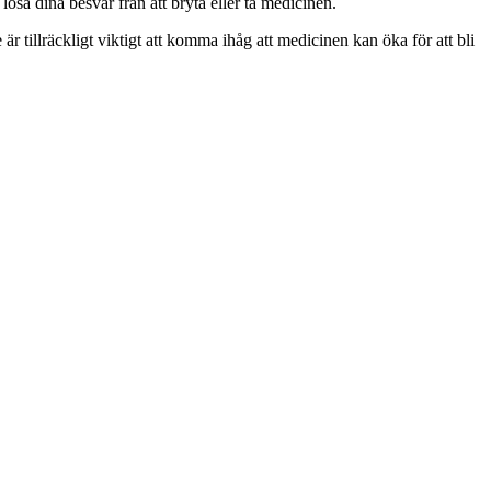
lösa dina besvär från att bryta eller ta medicinen.
r tillräckligt viktigt att komma ihåg att medicinen kan öka för att bli