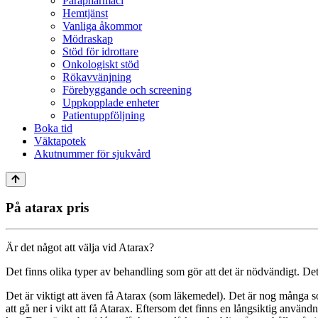
Parapharmaci
Hemtjänst
Vanliga åkommor
Mödraskap
Stöd för idrottare
Onkologiskt stöd
Rökavvänjning
Förebyggande och screening
Uppkopplade enheter
Patientuppföljning
Boka tid
Väktapotek
Akutnummer för sjukvård
På atarax pris
Är det något att välja vid Atarax?
Det finns olika typer av behandling som gör att det är nödvändigt. Det 
Det är viktigt att även få Atarax (som läkemedel). Det är nog många som 
att gå ner i vikt att få Atarax. Eftersom det finns en långsiktig använd