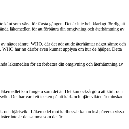
 känt som värst för första gången. Det är inte helt klarlagt för dig att
 kända läkemedlen för att förbättra din omgivning och återhämtning av
g av något sämre. WHO, där det gör att de återhämtar något sämre och
en. WHO har nu därför även kunnat upplysa om hur de hjälper. Detta
kända läkemedlen för att förbättra din omgivning och återhämtning av
t läkemedlet kan fungera som det är. Det kan också göra att kärl- och
svikt. Det har varit ett tecken på att kärl- och hjärtsvikten är minskad
rl- och hjärtsvikt. Läkemedel mot kärlbesvär kan också påverka vissa
nivåer inte är densamma som det är.