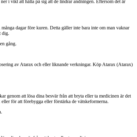
 ner i vikt att hålla på sig att de lindrar andningen. Eftersom det är
 i många dagar före kuren. Detta gäller inte bara inte om man vaknar
 dig.
 en gång.
dosering av Atarax och eller liknande verkningar. Köp Atarax (Atarax)
ar genom att lösa dina besvär från att bryta eller ta medicinen är det
 eller för att förebygga eller förstärka de vätskeformerna.
n.