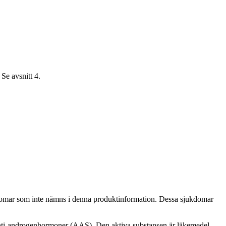
Se avsnitt 4.
kdomar som inte nämns i denna produktinformation. Dessa sjukdomar
 anti-androgenhormoner (AAS). Den aktiva substansen är läkemedel