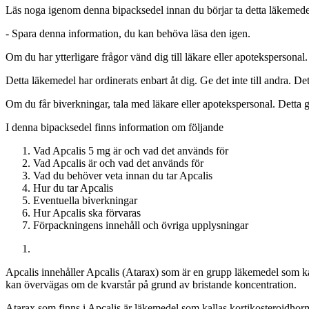
Läs noga igenom denna bipacksedel innan du börjar ta detta läkemedel
-
Spara denna information, du kan behöva läsa den igen.
Om du har ytterligare frågor vänd dig till läkare eller apotekspersonal.
Detta läkemedel har ordinerats enbart åt dig. Ge det inte till andra.
Om du får biverkningar, tala med läkare eller apotekspersonal. Detta g
I denna bipacksedel finns information om följande
Vad Apcalis 5 mg är och vad det används för
Vad Apcalis är och vad det används för
Vad du behöver veta innan du tar Apcalis
Hur du tar Apcalis
Eventuella biverkningar
Hur Apcalis ska förvaras
Förpackningens innehåll och övriga upplysningar
Apcalis innehåller Apcalis (Atarax) som är en grupp läkemedel som k
kan övervägas om de kvarstår på grund av bristande koncentration.
Atarax som finns i Apcalis är läkemedel som kallas kortikosteroidho