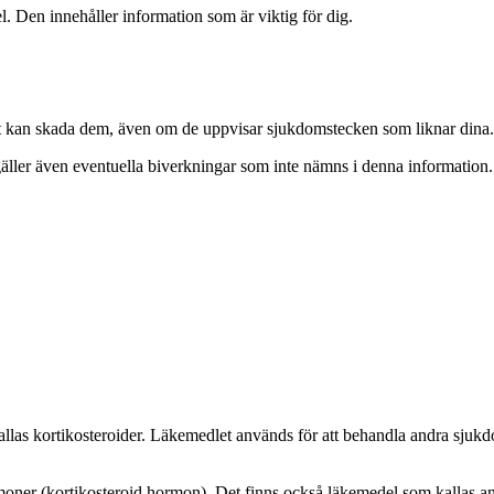
. Den innehåller information som är viktig för dig.
 Det kan skada dem, även om de uppvisar sjukdomstecken som liknar dina.
äller även eventuella biverkningar som inte nämns i denna information. 
allas kortikosteroider. Läkemedlet används för att behandla andra sju
rmoner (kortikosteroid hormon). Det finns också läkemedel som kallas