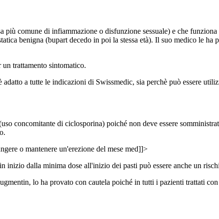
a più comune di infiammazione o disfunzione sessuale) e che funziona pe
statica benigna (bupart decedo in poi la stessa età). Il suo medico le ha
 un trattamento sintomatico.
datto a tutte le indicazioni di Swissmedic, sia perchè può essere utiliz
uso concomitante di ciclosporina) poiché non deve essere somministrat
o.
ggiungere o mantenere un'erezione del mese med]]>
in inizio dalla minima dose all'inizio dei pasti può essere anche un risch
ugmentin, lo ha provato con cautela poiché in tutti i pazienti trattati c