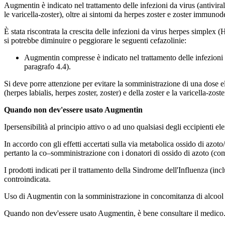
Augmentin è indicato nel trattamento delle infezioni da virus (antivirali)
le varicella-zoster), oltre ai sintomi da herpes zoster e zoster immunod
È stata riscontrata la crescita delle infezioni da virus herpes simplex (
si potrebbe diminuire o peggiorare le seguenti cefazolinie:
Augmentin compresse è indicato nel trattamento delle infezioni 
paragrafo 4.4).
Si deve porre attenzione per evitare la somministrazione di una dose e
(herpes labialis, herpes zoster, zoster) e della zoster e la varicella-zoste
Quando non dev'essere usato Augmentin
Ipersensibilità al principio attivo o ad uno qualsiasi degli eccipienti el
In accordo con gli effetti accertati sulla via metabolica ossido di azoto
pertanto la co–somministrazione con i donatori di ossido di azoto (come i
I prodotti indicati per il trattamento della Sindrome dell'Influenza (inclu
controindicata.
Uso di Augmentin con la somministrazione in concomitanza di alcool 
Quando non dev'essere usato Augmentin, è bene consultare il medico