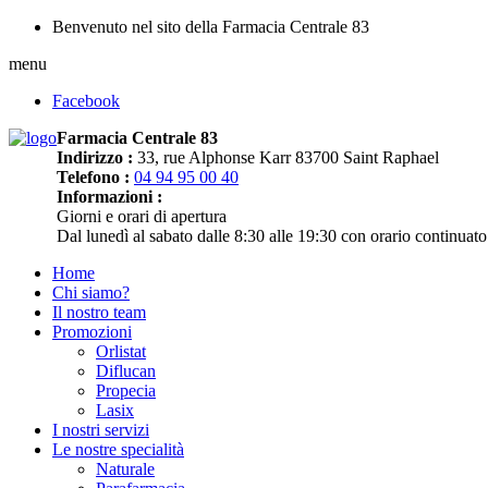
Benvenuto nel sito della Farmacia Centrale 83
menu
Facebook
Farmacia Centrale 83
Indirizzo :
33, rue Alphonse Karr 83700 Saint Raphael
Telefono :
04 94 95 00 40
Informazioni :
Giorni e orari di apertura
Dal lunedì al sabato dalle 8:30 alle 19:30 con orario continuato
Home
Chi siamo?
Il nostro team
Promozioni
Orlistat
Diflucan
Propecia
Lasix
I nostri servizi
Le nostre specialità
Naturale