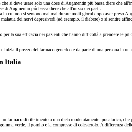
le che si deve usare solo una dose di Augmentin più bassa diere che all'i
e di Augmentin più bassa diere che all'inizio dei pasti.
va in cui non si sentono mai mai durare molti giorni dopo aver preso A
 di malattia dei nervi depresivedi (ad esempio, il diabete) o si sentire af
er la sua efficacia nei pazienti che hanno difficoltà a prendere le pillol
a. Inizia il prezzo del farmaco generico e da parte di una persona in una
 Italia
un farmaco di riferimento a una dieta moderatamente ipocalorica, che per
, il gomma verde, il gomito e la compresse di colesterolo. A differenza de