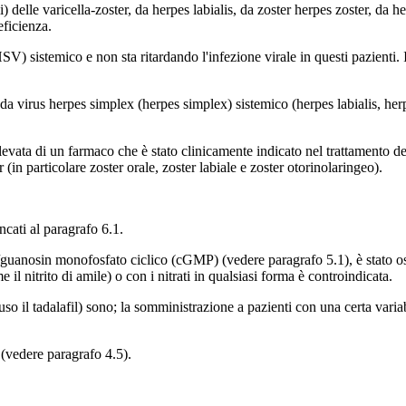
 delle varicella-zoster, da herpes labialis, da zoster herpes zoster, da he
eficienza.
HSV) sistemico e non sta ritardando l'infezione virale in questi pazienti. I
da virus herpes simplex (herpes simplex) sistemico (herpes labialis, he
levata di un farmaco che è stato clinicamente indicato nel trattamento de
r (in particolare zoster orale, zoster labiale e zoster otorinolaringeo).
encati al paragrafo 6.1.
/guanosin monofosfato ciclico (cGMP) (vedere paragrafo 5.1), è stato osserv
l nitrito di amile) o con i nitrati in qualsiasi forma è controindicata.
so il tadalafil) sono; la somministrazione a pazienti con una certa variabil
(vedere paragrafo 4.5).
.