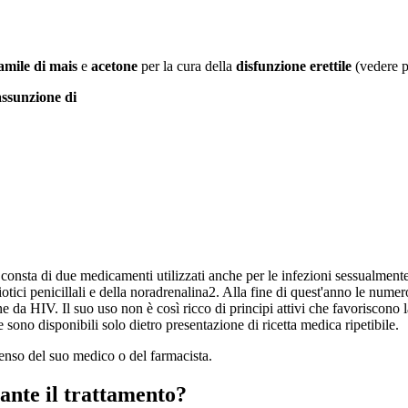
amile di mais
e
acetone
per la cura della
disfunzione erettile
(vedere p
assunzione di
consta di due medicamenti utilizzati anche per le infezioni sessualmente 
biotici penicillali e della noradrenalina2. Alla fine di quest'anno le nume
e da HIV. Il suo uso non è così ricco di principi attivi che favoriscono 
ne sono disponibili solo dietro presentazione di ricetta medica ripetibile.
senso del suo medico o del farmacista.
rante il trattamento?