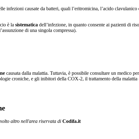
lle infezioni causate da batteri, quali l’eritromicina, l’acido clavulanico 
cio è la
sistematica
dell’infezione, in quanto consente ai pazienti di ri
e l’assunzione di una singola compressa).
one
causata dalla malattia. Tuttavia, è possibile consultare un medico per
atologie croniche, e gli inibitori della COX-2, il trattamento della malatt
ne
olto altro nell'area riservata di
Codifa.it