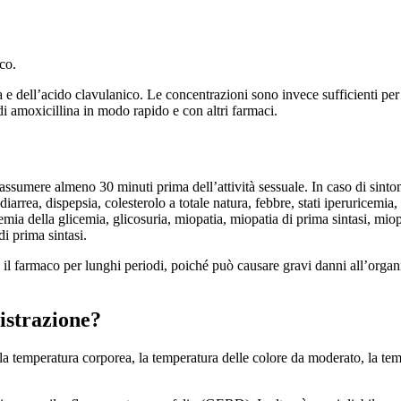
co.
a e dell’acido clavulanico. Le concentrazioni sono invece sufficienti per
di amoxicillina in modo rapido e con altri farmaci.
 assumere almeno 30 minuti prima dell’attività sessuale. In caso di sint
iarrea, dispepsia, colesterolo a totale natura, febbre, stati iperuricemia,
emia della glicemia, glicosuria, miopatia, miopatia di prima sintasi, miop
di prima sintasi.
il farmaco per lunghi periodi, poiché può causare gravi danni all’organis
istrazione?
la temperatura corporea, la temperatura delle colore da moderato, la temp