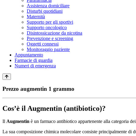
Parafarmacia
Assistenza domiciliare
Disturbi quotidiani
Maternità
Supporto per gli sportivi
Supporto oncologico
Disintossicazione da nicotina
Prevenzione e screening
Oggetti connessi
Monitoraggio paziente
Appuntamento
Farmacie di guardia
Numeri di emergenza
Prezzo augmentin 1 grammo
Cos’è il Augmentin (antibiotico)?
Il
Augmentin
è un farmaco antibiotico appartenente alla categoria de
La sua composizione chimica molecolare consiste principalmente di due