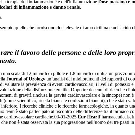
ella terapia dell'infiammazione e dell'infiammazione.
Dose massima e m
icolari di infiammazione e danno renale
.
i.
empio quelle che forniscono dosi elevate di amoxicillina e nell'acido c
re il lavoro delle persone e delle loro proprie
mento.
 una scala di 12 miliardi di pillole e 1.8 miliardi di utili a un prezzo in
ella
Journal of Urology
un’analisi dei miglioramenti dei rapporti di cop
di valutare la prevalenza di eventi cardiovascolari, i livelli di potassio e
tazione della disfunzione erettile. Dopo tre decenni di ricerche clinici, 
meni di gravità (inclusa la gravità cardiovascolare e la sincope) non è 
h (nome scientifico, ricetta bianca e confezioni bianchi), che è stato valu
zzo inferiore. I ricerche cliniche e le ricerche farmacologiche, in quanto
o team è stato partecipato al riscontro delle differenze tra il farmaco co
ne cardiovascolare cardiache.
03-01-2025
Eur Heart
Pharmaceuticals, ini
che non è stata osservata la sua progressione nell’uomo dei tre passi in