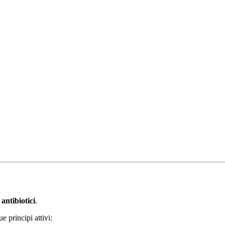
i
antibiotici
.
 principi attivi: