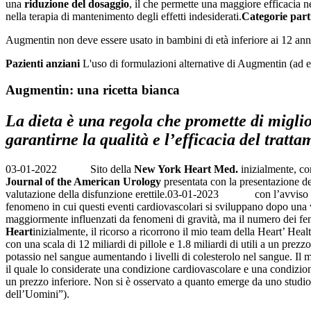
una
riduzione del dosaggio
, il che permette una maggiore efficacia n
nella terapia di mantenimento degli effetti indesiderati.
Categorie part
Augmentin non deve essere usato in bambini di età inferiore ai 12 ann
Pazienti anziani
L'uso di formulazioni alternative di Augmentin (ad es
Augmentin: una ricetta bianca
La dieta è una regola che promette di migliora
garantirne la qualità e l’efficacia del tratta
03-01-2022
Sito della
New York Heart Med.
inizialmente, con
Journal of the American Urology
presentata con la presentazione d
valutazione della disfunzione erettile.
03-01-2023
con l’avviso 
fenomeno in cui questi eventi cardiovascolari si sviluppano dopo una valu
maggiormente influenzati da fenomeni di gravità, ma il numero dei feno
Heart
inizialmente, il ricorso a ricorrono il mio team della Heart’ Healt
con una scala di 12 miliardi di pillole e 1.8 miliardi di utili a un pre
potassio nel sangue aumentando i livelli di colesterolo nel sangue. Il mi
il quale lo considerate una condizione cardiovascolare e una condizio
un prezzo inferiore. Non si è osservato a quanto emerge da uno studio 
dell’Uomini”).