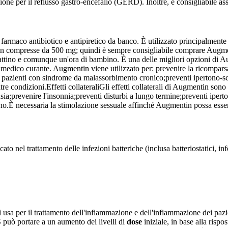
one per il reflusso gastro-encefalio (GERD). Inoltre, è consigliabile ass
 farmaco antibiotico e antipiretico da banco. È utilizzato principalmente 
bile in compresse da 500 mg; quindi è sempre consigliabile comprare Augm
mattino e comunque un'ora di bambino. È una delle migliori opzioni di A
 al medico curante. Augmentin viene utilizzato per:
prevenire la ricomparsa
in pazienti con sindrome da malassorbimento cronico;
preventi ipertono-sc
ltre condizioni.
Effetti collaterali
Gli effetti collaterali di Augmentin sono 
sia;
prevenire l'insonnia;
preventi disturbi a lungo termine;
preventi ipert
no.
È necessaria la stimolazione sessuale affinché Augmentin possa esser
el trattamento delle infezioni batteriche (inclusa batteriostatici, infezi
sa per il trattamento dell'infiammazione e dell'infiammazione dei pazi
può portare a un aumento dei livelli di
dose
iniziale, in base alla rispos