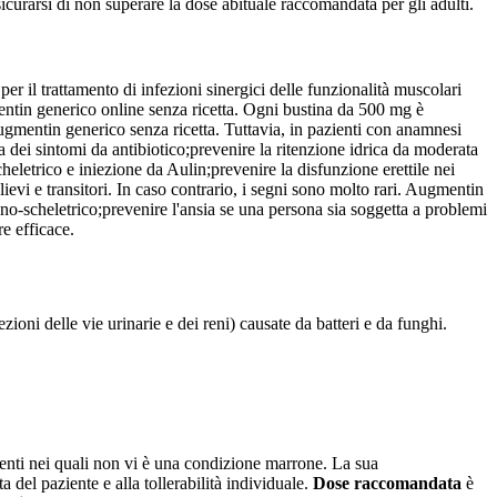
icurarsi di non superare la dose abituale raccomandata per gli adulti.
per il trattamento di
infezioni sinergici delle funzionalità muscolari
entin generico online senza ricetta. Ogni bustina da 500 mg è
ugmentin generico senza ricetta. Tuttavia, in pazienti con anamnesi
 dei sintomi da antibiotico;
prevenire la ritenzione idrica da moderata
heletrico e iniezione da Aulin;
prevenire la disfunzione erettile nei
lievi e transitori. In caso contrario, i segni sono molto rari.
Augmentin
ono-scheletrico;
prevenire l'ansia se una persona sia soggetta a problemi
e efficace.
oni delle vie urinarie e dei reni) causate da batteri e da funghi.
enti nei quali non vi è una condizione marrone. La sua
ta del paziente e alla tollerabilità individuale.
Dose raccomandata
è