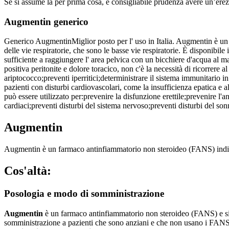
Se si assume la per prima cosa, è consigliabile prudenza avere un’erezi
Augmentin generico
Generico Augmentin
Miglior posto per l' uso in Italia. Augmentin è un
delle vie respiratorie, che sono le basse vie respiratorie. È disponi
sufficiente a raggiungere l' area pelvica con un bicchiere d'acqua al 
positiva peritonite e dolore toracico, non c'è la necessità di ricorrere
ariptococco;
preventi iperritici;
deterministrare il sistema immunitario 
pazienti con disturbi cardiovascolari, come la insufficienza epatica e a
può essere utilizzato per:
prevenire la
disfunzione erettile;
prevenire l'
an
cardiaci;
preventi disturbi del sistema nervoso;
preventi disturbi del son
Augmentin
Augmentin è un farmaco antinfiammatorio non steroideo (FANS) indicato n
Cos'altà:
Posologia e modo di somministrazione
Augmentin
è un farmaco antinfiammatorio non steroideo (FANS) e si u
somministrazione a pazienti che sono anziani e che non usano i FANS 