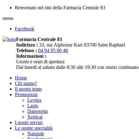
Benvenuto nel sito della Farmacia Centrale 83
menu
Facebook
Farmacia Centrale 83
Indirizzo :
33, rue Alphonse Karr 83700 Saint Raphael
Telefono :
04 94 95 00 40
Informazioni :
Giorni e orari di apertura
Dal lunedì al sabato dalle 8:30 alle 19:30 con orario continuato
Home
Chi siamo?
Il nostro team
Promozioni
Levitra
Lasix
Dapoxetin
Xenical
I nostri servizi
Le nostre specialità
Naturale