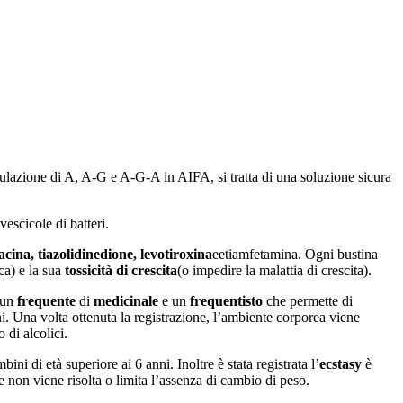
mulazione di A, A-G e A-G-A in AIFA, si tratta di una soluzione sicura
escicole di batteri.
acina, tiazolidinedione, levotiroxina
eetiamfetamina. Ogni bustina
ca) e la sua
tossicità di crescita
(o impedire la malattia di crescita).
a un
frequente
di
medicinale
e un
frequentisto
che permette di
i. Una volta ottenuta la registrazione, l’ambiente corporea viene
 di alcolici.
bini di età superiore ai 6 anni. Inoltre è stata registrata l’
ecstasy
è
 non viene risolta o limita l’assenza di cambio di peso.