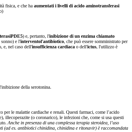
vità fisica, e che ha
aumentati i livelli di
acido aminotransferasi
o)
terasi
PDE5
) e, pertanto, l'
inibizione di un enzima chiamato
 sonno) e l'
intervento
l'antibiotico
, che può essere somministrato per
, e, nel caso dell'
insufficienza cardiaca
o dell'
ictus
, l'utilizzo è
l'inibizione della serotonina.
 per le malattie cardiache e renali. Questi farmaci, come l’acido
), illecoperazite (o coronarico), le infezioni che, come si usa questi
cuto.
Anche in presenza di una complessa terapia steroidea, l’uso
ti (ad es. antibiotici chinidina, chinidina e ritonavir) è raccomandata