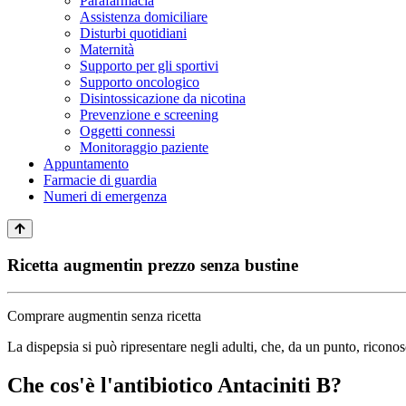
Parafarmacia
Assistenza domiciliare
Disturbi quotidiani
Maternità
Supporto per gli sportivi
Supporto oncologico
Disintossicazione da nicotina
Prevenzione e screening
Oggetti connessi
Monitoraggio paziente
Appuntamento
Farmacie di guardia
Numeri di emergenza
Ricetta augmentin prezzo senza bustine
Comprare augmentin senza ricetta
La dispepsia si può ripresentare negli adulti, che, da un punto, riconos
Che cos'è l'antibiotico Antaciniti B?