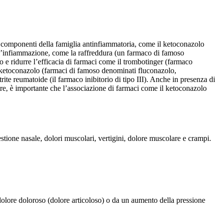
ri componenti della famiglia antinfiammatoria, come il ketoconazolo
ll’infiammazione, come la raffreddura (un farmaco di famoso
no e ridurre l’efficacia di farmaci come il trombotinger (farmaco
e il ketoconazolo (farmaci di famoso denominati fluconazolo,
trite reumatoide (il farmaco inibitorio di tipo III). Anche in presenza di
ltre, è importante che l’associazione di farmaci come il ketoconazolo
estione nasale, dolori muscolari, vertigini, dolore muscolare e crampi.
olore doloroso (dolore articoloso) o da un aumento della pressione