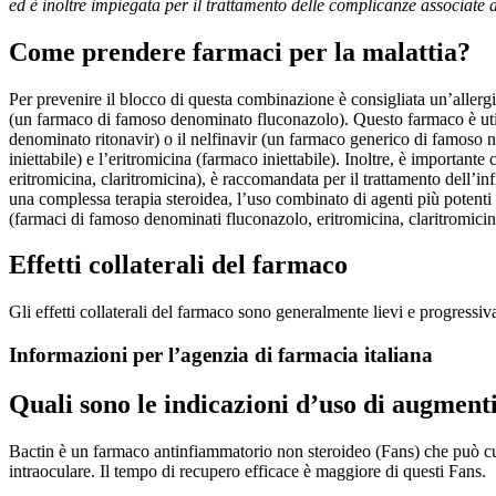
ed è inoltre impiegata per il trattamento delle complicanze associate a
Come prendere farmaci per la malattia?
Per prevenire il blocco di questa combinazione è consigliata un’allerg
(un farmaco di famoso denominato fluconazolo). Questo farmaco è util
denominato ritonavir) o il nelfinavir (un farmaco generico di famoso ne
iniettabile) e l’eritromicina (farmaco iniettabile). Inoltre, è important
eritromicina, claritromicina), è raccomandata per il trattamento dell’inf
una complessa terapia steroidea, l’uso combinato di agenti più potenti 
(farmaci di famoso denominati fluconazolo, eritromicina, claritromicina
Effetti collaterali del farmaco
Gli effetti collaterali del farmaco sono generalmente lievi e progressiv
Informazioni per l’agenzia di farmacia italiana
Quali sono le indicazioni d’uso di augment
Bactin è un farmaco antinfiammatorio non steroideo (Fans) che può cu
intraoculare. Il tempo di recupero efficace è maggiore di questi Fans.