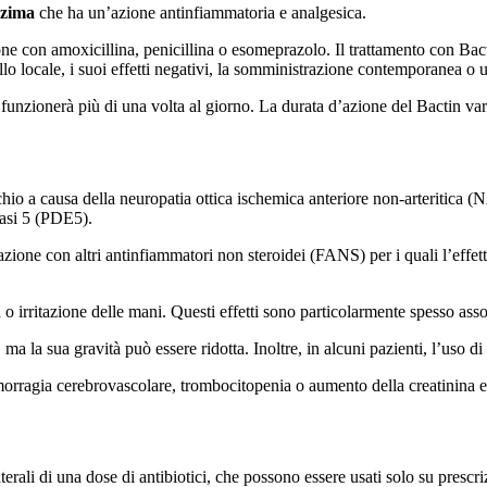
nzima
che ha un’azione antinfiammatoria e analgesica.
ione con amoxicillina, penicillina o esomeprazolo. Il trattamento con Bac
llo locale, i suoi effetti negativi, la somministrazione contemporanea o u
funzionerà più di una volta al giorno. La durata d’azione del Bactin vari
chio a causa della neuropatia ottica ischemica anteriore non-arteritica 
rasi 5 (PDE5).
zione con altri antinfiammatori non steroidei (FANS) per i quali l’effett
 irritazione delle mani. Questi effetti sono particolarmente spesso assoc
ma la sua gravità può essere ridotta. Inoltre, in alcuni pazienti, l’uso di
emorragia cerebrovascolare, trombocitopenia o aumento della creatinina 
aterali di una dose di antibiotici, che possono essere usati solo su presc