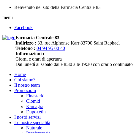
Benvenuto nel sito della Farmacia Centrale 83
menu
Facebook
Farmacia Centrale 83
Indirizzo :
33, rue Alphonse Karr 83700 Saint Raphael
Telefono :
04 94 95 00 40
Informazioni :
Giorni e orari di apertura
Dal lunedì al sabato dalle 8:30 alle 19:30 con orario continuato
Home
Chi siamo?
Il nostro team
Promozioni
Finasterid
Clomid
Kamagra
Dapoxetin
I nostri servizi
Le nostre specialità
Naturale