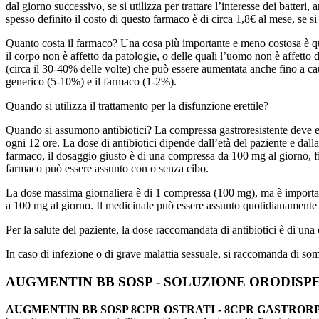
dal giorno successivo, se si utilizza per trattare l’interesse dei batter
spesso definito il costo di questo farmaco è di circa 1,8€ al mese, se si u
Quanto costa il farmaco? Una cosa più importante e meno costosa è quand
il corpo non è affetto da patologie, o delle quali l’uomo non è affett
(circa il 30-40% delle volte) che può essere aumentata anche fino a cau
generico (5-10%) e il farmaco (1-2%).
Quando si utilizza il trattamento per la disfunzione erettile?
Quando si assumono antibiotici? La compressa gastroresistente deve es
ogni 12 ore. La dose di antibiotici dipende dall’età del paziente e dal
farmaco, il dosaggio giusto è di una compressa da 100 mg al giorno, fi
farmaco può essere assunto con o senza cibo.
La dose massima giornaliera è di 1 compressa (100 mg), ma è important
a 100 mg al giorno. Il medicinale può essere assunto quotidianamente 
Per la salute del paziente, la dose raccomandata di antibiotici è di u
In caso di infezione o di grave malattia sessuale, si raccomanda di so
AUGMENTIN BB SOSP - SOLUZIONE ORODISPER
AUGMENTIN BB SOSP 8CPR OSTRATI - 8CPR GASTRORP