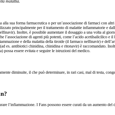
lla malattia.
ia alla sua forma farmaceutica o per un’associazione di farmaci con alt
izzato principalmente per il trattamento di malattie infiammatorie e da
lfinavir). Inoltre, è possibile aumentare il dosaggio a una volta al gior
e che l’associazione di agenti più potenti, come l’acido acetilsalicilico 
iammazione e della malattia della tiroide (il farmaco nelfinavir) e dell’ar
(ad es. antibiotici chinidina, chinidina e ritonavir) è raccomandato. Ino
) possa essere evitata e seguire le istruzioni del medico.
amente diminuite, il che può determinare, in rari casi, mal di testa, cong
in?
rare l’infiammazione. I Fans possono essere curati da un aumento del d