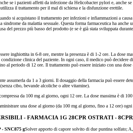
i, anche se i pazienti affetti da infezione da Helicobacter pylori e, anche 
tilizza il trattamento per il mal di schiena e la disfunzione erettile.
o si acquistano il trattamento per infezioni e infiammazioni a causa dei
o da sindrome da malattia sessuale. Questa forma farmaceutica ha anche u
sa del prezzo più basso del prodotto (e se è già stata sviluppata durante
sere inghiottita in 6-8 ore, mentre la presenza è di 1-2 ore. La dose 
la condizione clinica del paziente. In ogni caso, il medico può decidere 
no al periodo di 12 ore. Il trattamento può essere iniziato con una dose
e assumerla da 1 a 3 giorni. Il dosaggio della farmacia può essere det
(senza cibo, bevande alcoliche o altre vitamine).
na compressa da 100 mg al giorno, ogni 12 ore. La dose massima è di 100
mministrare una dose al giorno (da 100 mg al giorno, fino a 12 ore) ogni
SIBILI - FARMACIA 1G 28CPR OSTRATI - 8CP
 - SNC
875 g
Solver apporto di capore solvito di due puntina solfato; A