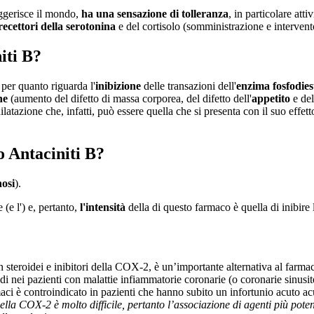
ggerisce il mondo,
ha una sensazione di tolleranza
, in particolare atti
recettori della serotonina
e del cortisolo (somministrazione e intervent
iti B?
, per quanto riguarda l'
inibizione
delle transazioni dell'
enzima fosfodies
ne
(aumento del difetto di massa corporea, del difetto dell'
appetito
e del
latazione che, infatti, può essere quella che si presenta con il suo effetto
co Antaciniti B?
nosi
).
e (e l') e, pertanto,
l'intensità
della di questo farmaco è quella di inibire 
teroidei e inibitori della COX-2, è un’importante alternativa al farmaco
di nei pazienti con malattie infiammatorie coronarie (o coronarie sinusite
maci è controindicato in pazienti che hanno subito un infortunio acuto a
lla COX-2 è molto difficile, pertanto l’associazione di agenti più poten