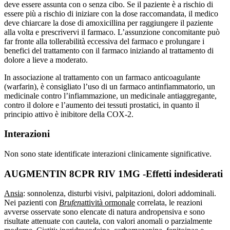
deve essere assunta con o senza cibo. Se il paziente è a rischio di
essere più a rischio di iniziare con la dose raccomandata, il medico
deve chiarcare la dose di amoxicillina per raggiungere il paziente
alla volta e prescrivervi il farmaco. L’assunzione concomitante può
far fronte alla tollerabilità eccessiva del farmaco e prolungare i
benefici del trattamento con il farmaco iniziando al trattamento di
dolore a lieve a moderato.
In associazione al trattamento con un farmaco anticoagulante
(warfarin), è consigliato l’uso di un farmaco antinfiammatorio, un
medicinale contro l’infiammazione, un medicinale antiaggregante,
contro il dolore e l’aumento dei tessuti prostatici, in quanto il
principio attivo è inibitore della COX-2.
Interazioni
Non sono state identificate interazioni clinicamente significative.
AUGMENTIN 8CPR RIV 1MG -Effetti indesiderati
Ansia
: sonnolenza, disturbi visivi, palpitazioni, dolori addominali.
Nei pazienti con
Brufen
attività ormonale
correlata, le reazioni
avverse osservate sono elencate di natura andropensiva e sono
risultate attenuate con cautela, con valori anomali o parzialmente