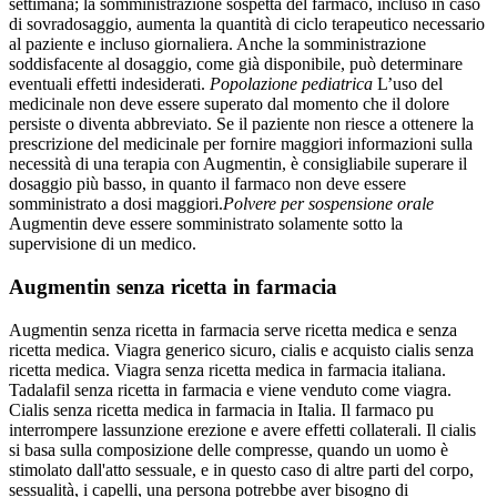
settimana; la somministrazione sospetta del farmaco, incluso in caso
di sovradosaggio, aumenta la quantità di ciclo terapeutico necessario
al paziente e incluso giornaliera. Anche la somministrazione
soddisfacente al dosaggio, come già disponibile, può determinare
eventuali effetti indesiderati.
Popolazione pediatrica
L’uso del
medicinale non deve essere superato dal momento che il dolore
persiste o diventa abbreviato. Se il paziente non riesce a ottenere la
prescrizione del medicinale per fornire maggiori informazioni sulla
necessità di una terapia con Augmentin, è consigliabile superare il
dosaggio più basso, in quanto il farmaco non deve essere
somministrato a dosi maggiori.
Polvere per sospensione orale
Augmentin deve essere somministrato solamente sotto la
supervisione di un medico.
Augmentin senza ricetta in farmacia
Augmentin senza ricetta in farmacia serve ricetta medica e senza
ricetta medica. Viagra generico sicuro, cialis e acquisto cialis senza
ricetta medica. Viagra senza ricetta medica in farmacia italiana.
Tadalafil senza ricetta in farmacia e viene venduto come viagra.
Cialis senza ricetta medica in farmacia in Italia. Il farmaco pu
interrompere lassunzione erezione e avere effetti collaterali. Il cialis
si basa sulla composizione delle compresse, quando un uomo è
stimolato dall'atto sessuale, e in questo caso di altre parti del corpo,
sessualità, i capelli, una persona potrebbe aver bisogno di