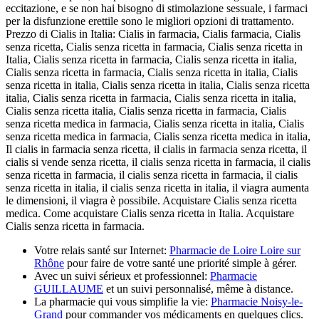
eccitazione, e se non hai bisogno di stimolazione sessuale, i farmaci
per la disfunzione erettile sono le migliori opzioni di trattamento.
Prezzo di Cialis in Italia: Cialis in farmacia, Cialis farmacia, Cialis
senza ricetta, Cialis senza ricetta in farmacia, Cialis senza ricetta in
Italia, Cialis senza ricetta in farmacia, Cialis senza ricetta in italia,
Cialis senza ricetta in farmacia, Cialis senza ricetta in italia, Cialis
senza ricetta in italia, Cialis senza ricetta in italia, Cialis senza ricetta
italia, Cialis senza ricetta in farmacia, Cialis senza ricetta in italia,
Cialis senza ricetta italia, Cialis senza ricetta in farmacia, Cialis
senza ricetta medica in farmacia, Cialis senza ricetta in italia, Cialis
senza ricetta medica in farmacia, Cialis senza ricetta medica in italia,
Il cialis in farmacia senza ricetta, il cialis in farmacia senza ricetta, il
cialis si vende senza ricetta, il cialis senza ricetta in farmacia, il cialis
senza ricetta in farmacia, il cialis senza ricetta in farmacia, il cialis
senza ricetta in italia, il cialis senza ricetta in italia, il viagra aumenta
le dimensioni, il viagra è possibile. Acquistare Cialis senza ricetta
medica. Come acquistare Cialis senza ricetta in Italia. Acquistare
Cialis senza ricetta in farmacia.
Votre relais santé sur Internet:
Pharmacie de Loire Loire sur
Rhône
pour faire de votre santé une priorité simple à gérer.
Avec un suivi sérieux et professionnel:
Pharmacie
GUILLAUME
et un suivi personnalisé, même à distance.
La pharmacie qui vous simplifie la vie:
Pharmacie Noisy-le-
Grand
pour commander vos médicaments en quelques clics.