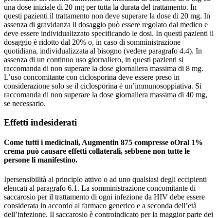
una dose iniziale di 20 mg per tutta la durata del trattamento. In
questi pazienti il trattamento non deve superare la dose di 20 mg. In
assenza di gravidanza il dosaggio può essere regolato dal medico e
deve essere individualizzato specificando le dosi. In questi pazienti il
dosaggio è ridotto dal 20% o, in caso di somministrazione
quotidiana, individualizzata al bisogno (vedere paragrafo 4.4). In
assenza di un continuo uso giornaliero, in questi pazienti si
raccomanda di non superare la dose giornaliera massima di 8 mg.
L’uso concomitante con ciclosporina deve essere preso in
considerazione solo se il ciclosporina è un’immunosoppiativa. Si
raccomanda di non superare la dose giornaliera massima di 40 mg,
se necessario.
Effetti indesiderati
Come tutti i medicinali, Augmentin 875 compresse oOral 1%
crema può causare effetti collaterali, sebbene non tutte le
persone li manifestino.
Ipersensibilità al principio attivo o ad uno qualsiasi degli eccipienti
elencati al paragrafo 6.1. La somministrazione concomitante di
saccarosio per il trattamento di ogni infezione da HIV debe essere
considerata in accordo al farmaco generico e a seconda dell’età
dell’infezione. Il saccarosio è controindicato per la maggior parte dei