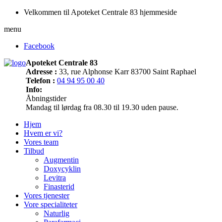
Velkommen til Apoteket Centrale 83 hjemmeside
menu
Facebook
Apoteket Centrale 83
Adresse :
33, rue Alphonse Karr 83700 Saint Raphael
Telefon :
04 94 95 00 40
Info:
Åbningstider
Mandag til lørdag fra 08.30 til 19.30 uden pause.
Hjem
Hvem er vi?
Vores team
Tilbud
Augmentin
Doxycyklin
Levitra
Finasterid
Vores tjenester
Vore specialiteter
Naturlig