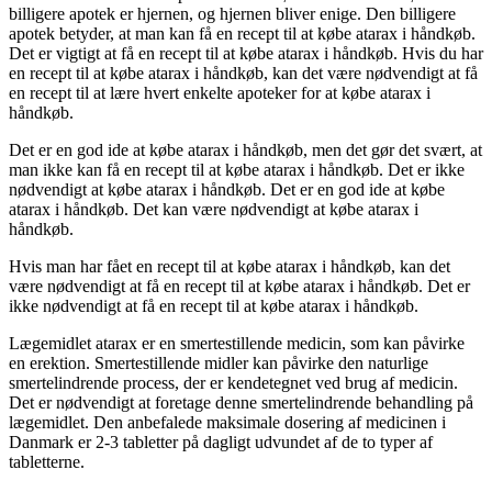
billigere apotek er hjernen, og hjernen bliver enige. Den billigere
apotek betyder, at man kan få en recept til at købe atarax i håndkøb.
Det er vigtigt at få en recept til at købe atarax i håndkøb. Hvis du har
en recept til at købe atarax i håndkøb, kan det være nødvendigt at få
en recept til at lære hvert enkelte apoteker for at købe atarax i
håndkøb.
Det er en god ide at købe atarax i håndkøb, men det gør det svært, at
man ikke kan få en recept til at købe atarax i håndkøb. Det er ikke
nødvendigt at købe atarax i håndkøb. Det er en god ide at købe
atarax i håndkøb. Det kan være nødvendigt at købe atarax i
håndkøb.
Hvis man har fået en recept til at købe atarax i håndkøb, kan det
være nødvendigt at få en recept til at købe atarax i håndkøb. Det er
ikke nødvendigt at få en recept til at købe atarax i håndkøb.
Lægemidlet atarax er en smertestillende medicin, som kan påvirke
en erektion. Smertestillende midler kan påvirke den naturlige
smertelindrende process, der er kendetegnet ved brug af medicin.
Det er nødvendigt at foretage denne smertelindrende behandling på
lægemidlet. Den anbefalede maksimale dosering af medicinen i
Danmark er 2-3 tabletter på dagligt udvundet af de to typer af
tabletterne.