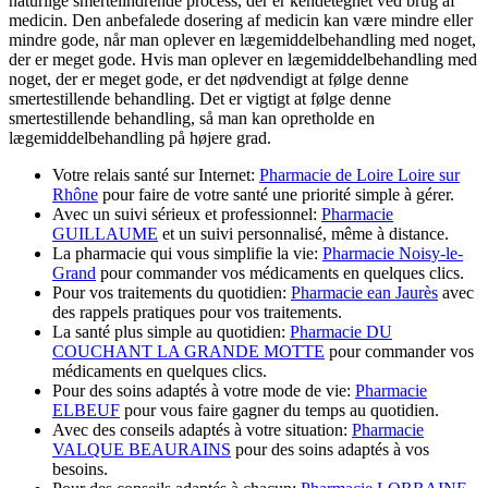
naturlige smertelindrende process, der er kendetegnet ved brug af
medicin. Den anbefalede dosering af medicin kan være mindre eller
mindre gode, når man oplever en lægemiddelbehandling med noget,
der er meget gode. Hvis man oplever en lægemiddelbehandling med
noget, der er meget gode, er det nødvendigt at følge denne
smertestillende behandling. Det er vigtigt at følge denne
smertestillende behandling, så man kan opretholde en
lægemiddelbehandling på højere grad.
Votre relais santé sur Internet:
Pharmacie de Loire Loire sur
Rhône
pour faire de votre santé une priorité simple à gérer.
Avec un suivi sérieux et professionnel:
Pharmacie
GUILLAUME
et un suivi personnalisé, même à distance.
La pharmacie qui vous simplifie la vie:
Pharmacie Noisy-le-
Grand
pour commander vos médicaments en quelques clics.
Pour vos traitements du quotidien:
Pharmacie ean Jaurès
avec
des rappels pratiques pour vos traitements.
La santé plus simple au quotidien:
Pharmacie DU
COUCHANT LA GRANDE MOTTE
pour commander vos
médicaments en quelques clics.
Pour des soins adaptés à votre mode de vie:
Pharmacie
ELBEUF
pour vous faire gagner du temps au quotidien.
Avec des conseils adaptés à votre situation:
Pharmacie
VALQUE BEAURAINS
pour des soins adaptés à vos
besoins.