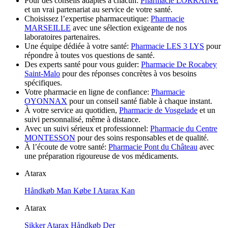
Pour des conseils adaptés à chacun:
Pharmacie LORRAINE
et un vrai partenariat au service de votre santé.
Choisissez l’expertise pharmaceutique:
Pharmacie
MARSEILLE
avec une sélection exigeante de nos
laboratoires partenaires.
Une équipe dédiée à votre santé:
Pharmacie LES 3 LYS
pour
répondre à toutes vos questions de santé.
Des experts santé pour vous guider:
Pharmacie De Rocabey
Saint-Malo
pour des réponses concrètes à vos besoins
spécifiques.
Votre pharmacie en ligne de confiance:
Pharmacie
OYONNAX
pour un conseil santé fiable à chaque instant.
À votre service au quotidien,
Pharmacie de Vosgelade
et un
suivi personnalisé, même à distance.
Avec un suivi sérieux et professionnel:
Pharmacie du Centre
MONTESSON
pour des soins responsables et de qualité.
À l’écoute de votre santé:
Pharmacie Pont du Château
avec
une préparation rigoureuse de vos médicaments.
Atarax
Håndkøb Man Købe I Atarax Kan
Atarax
Sikker Atarax Håndkøb Der