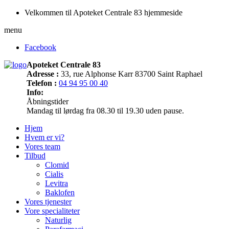
Velkommen til Apoteket Centrale 83 hjemmeside
menu
Facebook
Apoteket Centrale 83
Adresse :
33, rue Alphonse Karr 83700 Saint Raphael
Telefon :
04 94 95 00 40
Info:
Åbningstider
Mandag til lørdag fra 08.30 til 19.30 uden pause.
Hjem
Hvem er vi?
Vores team
Tilbud
Clomid
Cialis
Levitra
Baklofen
Vores tjenester
Vore specialiteter
Naturlig