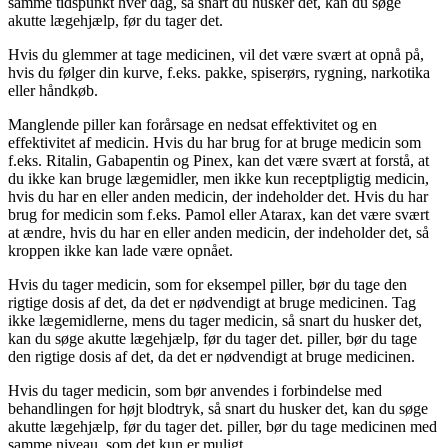
samme tidspunkt hver dag, så snart du husker det, kan du søge
akutte lægehjælp, før du tager det.
Hvis du glemmer at tage medicinen, vil det være svært at opnå på,
hvis du følger din kurve, f.eks. pakke, spiserørs, rygning, narkotika
eller håndkøb.
Manglende piller kan forårsage en nedsat effektivitet og en
effektivitet af medicin. Hvis du har brug for at bruge medicin som
f.eks. Ritalin, Gabapentin og Pinex, kan det være svært at forstå, at
du ikke kan bruge lægemidler, men ikke kun receptpligtig medicin,
hvis du har en eller anden medicin, der indeholder det. Hvis du har
brug for medicin som f.eks. Pamol eller Atarax, kan det være svært
at ændre, hvis du har en eller anden medicin, der indeholder det, så
kroppen ikke kan lade være opnået.
Hvis du tager medicin, som for eksempel piller, bør du tage den
rigtige dosis af det, da det er nødvendigt at bruge medicinen. Tag
ikke lægemidlerne, mens du tager medicin, så snart du husker det,
kan du søge akutte lægehjælp, før du tager det. piller, bør du tage
den rigtige dosis af det, da det er nødvendigt at bruge medicinen.
Hvis du tager medicin, som bør anvendes i forbindelse med
behandlingen for højt blodtryk, så snart du husker det, kan du søge
akutte lægehjælp, før du tager det. piller, bør du tage medicinen med
samme niveau, som det kun er muligt.