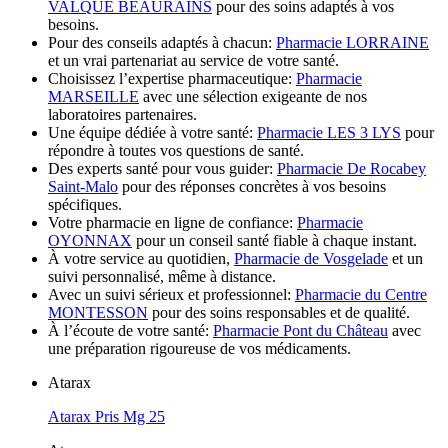
VALQUE BEAURAINS
pour des soins adaptés à vos
besoins.
Pour des conseils adaptés à chacun:
Pharmacie LORRAINE
et un vrai partenariat au service de votre santé.
Choisissez l’expertise pharmaceutique:
Pharmacie
MARSEILLE
avec une sélection exigeante de nos
laboratoires partenaires.
Une équipe dédiée à votre santé:
Pharmacie LES 3 LYS
pour
répondre à toutes vos questions de santé.
Des experts santé pour vous guider:
Pharmacie De Rocabey
Saint-Malo
pour des réponses concrètes à vos besoins
spécifiques.
Votre pharmacie en ligne de confiance:
Pharmacie
OYONNAX
pour un conseil santé fiable à chaque instant.
À votre service au quotidien,
Pharmacie de Vosgelade
et un
suivi personnalisé, même à distance.
Avec un suivi sérieux et professionnel:
Pharmacie du Centre
MONTESSON
pour des soins responsables et de qualité.
À l’écoute de votre santé:
Pharmacie Pont du Château
avec
une préparation rigoureuse de vos médicaments.
Atarax
Atarax Pris Mg 25