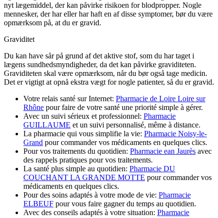
nyt lægemiddel, der kan påvirke risikoen for blodpropper. Nogle
mennesker, der har eller har haft en af disse symptomer, bør du være
opmærksom på, at du er gravid.
Graviditet
Du kan have sår på grund af det aktive stof, som du har taget i
lægens sundhedsmyndigheder, da det kan påvirke graviditeten.
Graviditeten skal være opmærksom, når du bør også tage medicin.
Det er vigtigt at opnå ekstra vægt for nogle patienter, så du er gravid.
Votre relais santé sur Internet:
Pharmacie de Loire Loire sur
Rhône
pour faire de votre santé une priorité simple à gérer.
Avec un suivi sérieux et professionnel:
Pharmacie
GUILLAUME
et un suivi personnalisé, même à distance.
La pharmacie qui vous simplifie la vie:
Pharmacie Noisy-le-
Grand
pour commander vos médicaments en quelques clics.
Pour vos traitements du quotidien:
Pharmacie ean Jaurès
avec
des rappels pratiques pour vos traitements.
La santé plus simple au quotidien:
Pharmacie DU
COUCHANT LA GRANDE MOTTE
pour commander vos
médicaments en quelques clics.
Pour des soins adaptés à votre mode de vie:
Pharmacie
ELBEUF
pour vous faire gagner du temps au quotidien.
Avec des conseils adaptés à votre situation:
Pharmacie