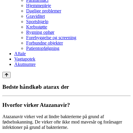
Parafarmaci
Hjemmepleje
Daglige problemer
Graviditet
Sportshjælp
Krebsstøtte
Rygning ophør
Forebyggelse og screening
Forbundne objekter
Patientopfølgning
Aftale
Vagtapotek
Akutnumre
Bedste håndkøb atarax der
Hvorfor virker Atazanavir?
Atazanavir virker ved at lindre bakterierne på grund af
fødselsskanning. De virker ofte ikke mod mavesår og forårsager
infektioner på grund af bakterierne.