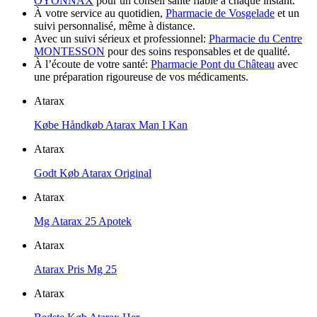
OYONNAX
pour un conseil santé fiable à chaque instant.
À votre service au quotidien,
Pharmacie de Vosgelade
et un
suivi personnalisé, même à distance.
Avec un suivi sérieux et professionnel:
Pharmacie du Centre
MONTESSON
pour des soins responsables et de qualité.
À l’écoute de votre santé:
Pharmacie Pont du Château
avec
une préparation rigoureuse de vos médicaments.
Atarax
Købe Håndkøb Atarax Man I Kan
Atarax
Godt Køb Atarax Original
Atarax
Mg Atarax 25 Apotek
Atarax
Atarax Pris Mg 25
Atarax