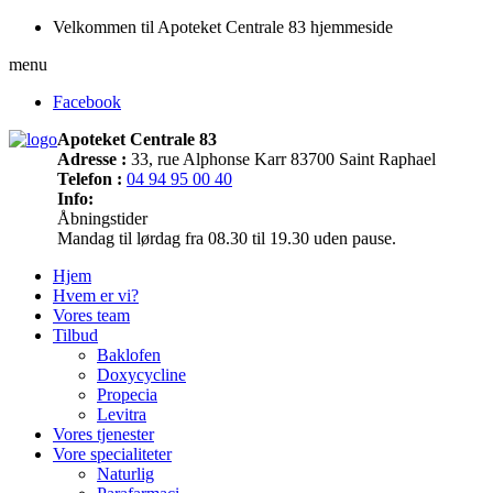
Velkommen til Apoteket Centrale 83 hjemmeside
menu
Facebook
Apoteket Centrale 83
Adresse :
33, rue Alphonse Karr 83700 Saint Raphael
Telefon :
04 94 95 00 40
Info:
Åbningstider
Mandag til lørdag fra 08.30 til 19.30 uden pause.
Hjem
Hvem er vi?
Vores team
Tilbud
Baklofen
Doxycycline
Propecia
Levitra
Vores tjenester
Vore specialiteter
Naturlig