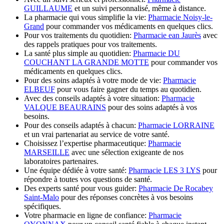
GUILLAUME
et un suivi personnalisé, même à distance.
La pharmacie qui vous simplifie la vie:
Pharmacie Noisy-le-
Grand
pour commander vos médicaments en quelques clics.
Pour vos traitements du quotidien:
Pharmacie ean Jaurès
avec
des rappels pratiques pour vos traitements.
La santé plus simple au quotidien:
Pharmacie DU
COUCHANT LA GRANDE MOTTE
pour commander vos
médicaments en quelques clics.
Pour des soins adaptés à votre mode de vie:
Pharmacie
ELBEUF
pour vous faire gagner du temps au quotidien.
Avec des conseils adaptés à votre situation:
Pharmacie
VALQUE BEAURAINS
pour des soins adaptés à vos
besoins.
Pour des conseils adaptés à chacun:
Pharmacie LORRAINE
et un vrai partenariat au service de votre santé.
Choisissez l’expertise pharmaceutique:
Pharmacie
MARSEILLE
avec une sélection exigeante de nos
laboratoires partenaires.
Une équipe dédiée à votre santé:
Pharmacie LES 3 LYS
pour
répondre à toutes vos questions de santé.
Des experts santé pour vous guider:
Pharmacie De Rocabey
Saint-Malo
pour des réponses concrètes à vos besoins
spécifiques.
Votre pharmacie en ligne de confiance:
Pharmacie