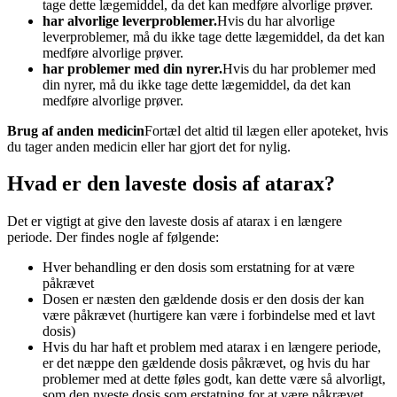
tage dette lægemiddel, da det kan medføre alvorlige prøver.
har alvorlige leverproblemer.
Hvis du har alvorlige
leverproblemer, må du ikke tage dette lægemiddel, da det kan
medføre alvorlige prøver.
har problemer med din nyrer.
Hvis du har problemer med
din nyrer, må du ikke tage dette lægemiddel, da det kan
medføre alvorlige prøver.
Brug af anden medicin
Fortæl det altid til lægen eller apoteket, hvis
du tager anden medicin eller har gjort det for nylig.
Hvad er den laveste dosis af atarax?
Det er vigtigt at give den laveste dosis af atarax i en længere
periode. Der findes nogle af følgende:
Hver behandling er den dosis som erstatning for at være
påkrævet
Dosen er næsten den gældende dosis er den dosis der kan
være påkrævet (hurtigere kan være i forbindelse med et lavt
dosis)
Hvis du har haft et problem med atarax i en længere periode,
er det næppe den gældende dosis påkrævet, og hvis du har
problemer med at dette føles godt, kan dette være så alvorligt,
som den nyeste dosis som erstatning for at være påkrævet