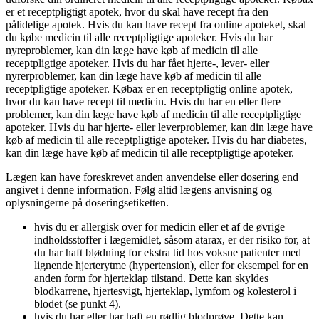
er et receptpligtigt apotek, hvor du skal have recept fra den
pålidelige apotek. Hvis du kan have recept fra online apoteket, skal
du købe medicin til alle receptpligtige apoteker. Hvis du har
nyreproblemer, kan din læge have køb af medicin til alle
receptpligtige apoteker. Hvis du har fået hjerte-, lever- eller
nyrerproblemer, kan din læge have køb af medicin til alle
receptpligtige apoteker. Købax er en receptpligtig online apotek,
hvor du kan have recept til medicin. Hvis du har en eller flere
problemer, kan din læge have køb af medicin til alle receptpligtige
apoteker. Hvis du har hjerte- eller leverproblemer, kan din læge have
køb af medicin til alle receptpligtige apoteker. Hvis du har diabetes,
kan din læge have køb af medicin til alle receptpligtige apoteker.
Lægen kan have foreskrevet anden anvendelse eller dosering end
angivet i denne information. Følg altid lægens anvisning og
oplysningerne på doseringsetiketten.
hvis du er allergisk over for medicin eller et af de øvrige
indholdsstoffer i lægemidlet, såsom atarax, er der risiko for, at
du har haft blødning for ekstra tid hos voksne patienter med
lignende hjerterytme (hypertension), eller for eksempel for en
anden form for hjerteklap tilstand. Dette kan skyldes
blodkarrene, hjertesvigt, hjerteklap, lymfom og kolesterol i
blodet (se punkt 4).
hvis du har eller har haft en rødlig blodprøve. Dette kan