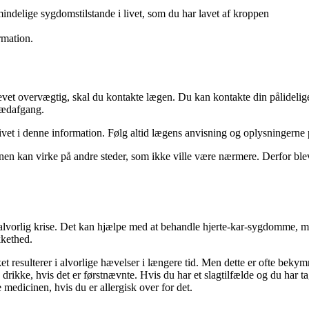
 almindelige sygdomstilstande i livet, som du har lavet af kroppen
ormation.
 blevet overvægtig, skal du kontakte lægen. Du kan kontakte din pålideli
 sædafgang.
et i denne information. Følg altid lægens anvisning og oplysningerne p
en kan virke på andre steder, som ikke ville være nærmere. Derfor blev
 alvorlig krise. Det kan hjælpe med at behandle hjerte-kar-sygdomme, m
kkethed.
ket resulterer i alvorlige hævelser i længere tid. Men dette er ofte bekym
g drikke, hvis det er førstnævnte. Hvis du har et slagtilfælde og du har
edicinen, hvis du er allergisk over for det.