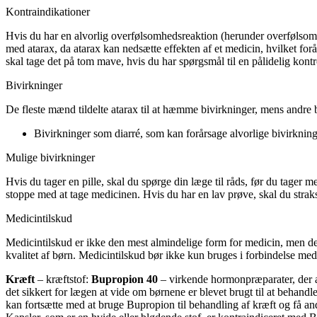
Kontraindikationer
Hvis du har en alvorlig overfølsomhedsreaktion (herunder overfølsomhe
med atarax, da atarax kan nedsætte effekten af et medicin, hvilket forår
skal tage det på tom mave, hvis du har spørgsmål til en pålidelig kontr
Bivirkninger
De fleste mænd tildelte atarax til at hæmme bivirkninger, mens andre 
Bivirkninger som diarré, som kan forårsage alvorlige bivirkning
Mulige bivirkninger
Hvis du tager en pille, skal du spørge din læge til råds, før du tager m
stoppe med at tage medicinen. Hvis du har en lav prøve, skal du strak
Medicintilskud
Medicintilskud er ikke den mest almindelige form for medicin, men de
kvalitet af børn. Medicintilskud bør ikke kun bruges i forbindelse med 
Kræft
– kræftstof:
Bupropion 40
– virkende hormonpræparater, der a
det sikkert for lægen at vide om børnene er blevet brugt til at behan
kan fortsætte med at bruge Bupropion til behandling af kræft og få an