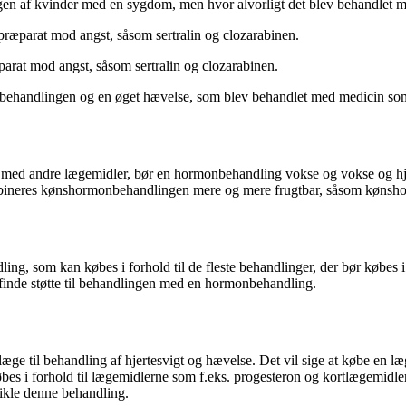
ogen af kvinder med en sygdom, men hvor alvorligt det blev behandlet m
t præparat mod angst, såsom sertralin og clozarabinen.
parat mod angst, såsom sertralin og clozarabinen.
 af behandlingen og en øget hævelse, som blev behandlet med medicin som
n med andre lægemidler, bør en hormonbehandling vokse og vokse og h
ombineres kønshormonbehandlingen mere og mere frugtbar, såsom køns
om kan købes i forhold til de fleste behandlinger, der bør købes i for
 finde støtte til behandlingen med en hormonbehandling.
n læge til behandling af hjertesvigt og hævelse. Det vil sige at købe e
s i forhold til lægemidlerne som f.eks. progesteron og kortlægemidler. 
vikle denne behandling.