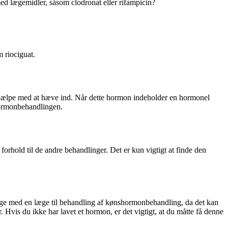
ed lægemidler, såsom clodronat eller rifampicin?
 riociguat.
jælpe med at hæve ind. Når dette hormon indeholder en hormonel
hormonbehandlingen.
hold til de andre behandlinger. Det er kun vigtigt at finde den
n læge med en læge til behandling af kønshormonbehandling, da det kan
Hvis du ikke har lavet et hormon, er det vigtigt, at du måtte få denne