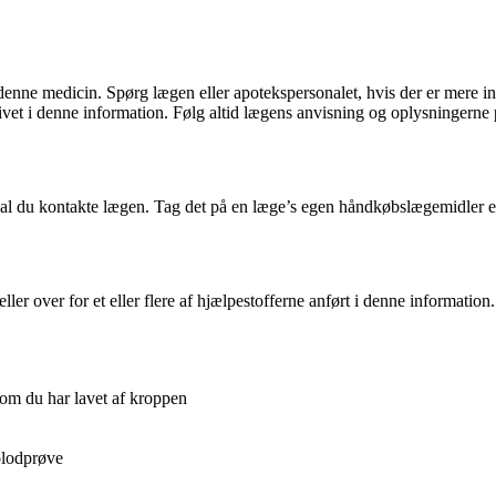
enne medicin. Spørg lægen eller apotekspersonalet, hvis der er mere i
et i denne information. Følg altid lægens anvisning og oplysningerne 
kal du kontakte lægen. Tag det på en læge’s egen håndkøbslægemidler el
f eller over for et eller flere af hjælpestofferne anført i denne infor
 som du har lavet af kroppen
 blodprøve