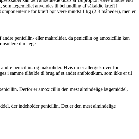
 kapselskabet kan den anbefalede dosis af Bupropion være mindre end
a, som lægemidlet anvendes til behandling af såkaldte kræft i
. Komponenterne for kræft bør være mindst 1 kg (2-3 måneder), men er
ndre penicillin- eller makrolider, da penicillin og amoxicillin kan
konsultere din læge.
ndre penicillin- og makrolider. Hvis du er allergisk over for
ges i samme tilfælde til brug af et andet antibiotikum, som ikke er til
penicillin. Derfor er amoxicillin den mest almindelige lægemiddel,
ddel, der indeholder penicillin. Det er den mest almindelige