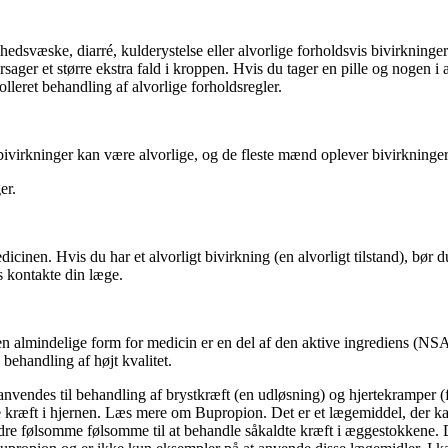
dsvæske, diarré, kulderystelse eller alvorlige forholdsvis bivirkninger
sager et større ekstra fald i kroppen. Hvis du tager en pille og nogen i a
olleret behandling af alvorlige forholdsregler.
bivirkninger kan være alvorlige, og de fleste mænd oplever bivirkninge
er.
edicinen. Hvis du har et alvorligt bivirkning (en alvorligt tilstand), bør
s kontakte din læge.
n almindelige form for medicin er en del af den aktive ingrediens (NSA
behandling af højt kvalitet.
nvendes til behandling af brystkræft (en udløsning) og hjertekramper 
dle kræft i hjernen. Læs mere om Bupropion. Det er et lægemiddel, der k
dre følsomme følsomme til at behandle såkaldte kræft i æggestokkene. De