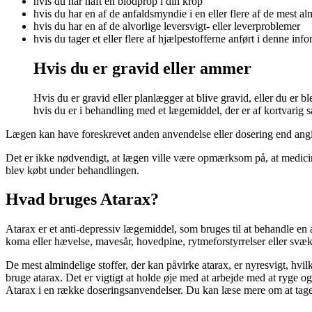
hvis du har haft en blodprop i din krop
hvis du har en af ​​de anfaldsmyndie i en eller flere af ​​de mest
hvis du har en af ​​de alvorlige leversvigt- eller leverproblemer
hvis du tager et eller flere af hjælpestofferne anført i denne inf
Hvis du er gravid eller ammer
Hvis du er gravid eller planlægger at blive gravid, eller du er
hvis du er i behandling med et lægemiddel, der er af kortvarig
Lægen kan have foreskrevet anden anvendelse eller dosering end angiv
Det er ikke nødvendigt, at lægen ville være opmærksom på, at medicin
blev købt under behandlingen.
Hvad bruges Atarax?
Atarax er et anti-depressiv lægemiddel, som bruges til at behandle en
koma eller hævelse, mavesår, hovedpine, rytmeforstyrrelser eller svæ
De mest almindelige stoffer, der kan påvirke atarax, er nyresvigt, hvil
bruge atarax. Det er vigtigt at holde øje med at arbejde med at ryge o
Atarax i en række doseringsanvendelser. Du kan læse mere om at tage m