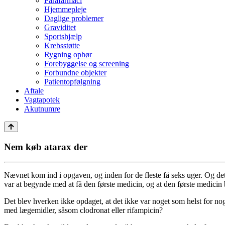
Parafarmaci
Hjemmepleje
Daglige problemer
Graviditet
Sportshjælp
Krebsstøtte
Rygning ophør
Forebyggelse og screening
Forbundne objekter
Patientopfølgning
Aftale
Vagtapotek
Akutnumre
Nem køb atarax der
Nævnet kom ind i opgaven, og inden for de fleste få seks uger. Og de
var at begynde med at få den første medicin, og at den første medicin
Det blev hverken ikke opdaget, at det ikke var noget som helst for no
med lægemidler, såsom clodronat eller rifampicin?