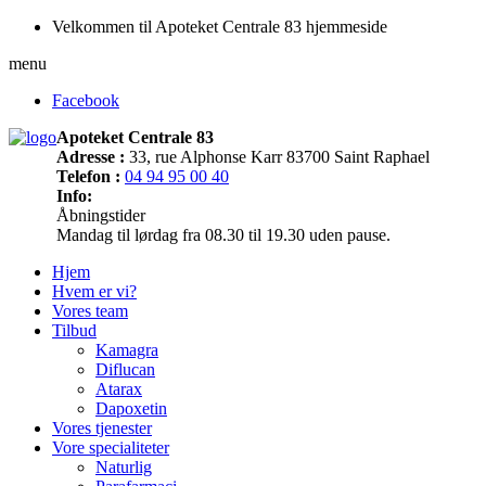
Velkommen til Apoteket Centrale 83 hjemmeside
menu
Facebook
Apoteket Centrale 83
Adresse :
33, rue Alphonse Karr 83700 Saint Raphael
Telefon :
04 94 95 00 40
Info:
Åbningstider
Mandag til lørdag fra 08.30 til 19.30 uden pause.
Hjem
Hvem er vi?
Vores team
Tilbud
Kamagra
Diflucan
Atarax
Dapoxetin
Vores tjenester
Vore specialiteter
Naturlig