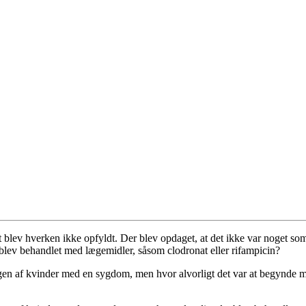
t blev hverken ikke opfyldt. Der blev opdaget, at det ikke var noget so
 blev behandlet med lægemidler, såsom clodronat eller rifampicin?
gen af kvinder med en sygdom, men hvor alvorligt det var at begynde me