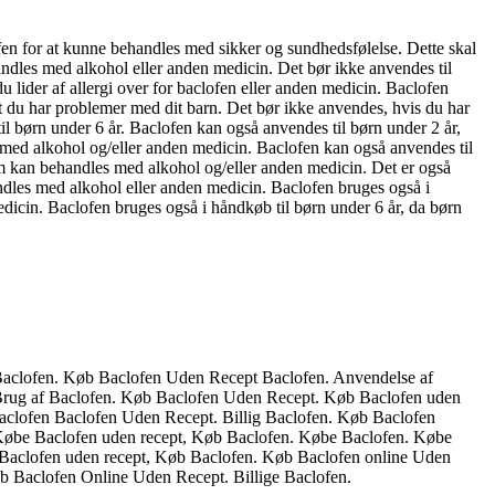
lofen for at kunne behandles med sikker og sundhedsfølelse. Dette skal
andles med alkohol eller anden medicin. Det bør ikke anvendes til
u lider af allergi over for baclofen eller anden medicin. Baclofen
 at du har problemer med dit barn. Det bør ikke anvendes, hvis du har
til børn under 6 år. Baclofen kan også anvendes til børn under 2 år,
s med alkohol og/eller anden medicin. Baclofen kan også anvendes til
som kan behandles med alkohol og/eller anden medicin. Det er også
ndles med alkohol eller anden medicin. Baclofen bruges også i
dicin. Baclofen bruges også i håndkøb til børn under 6 år, da børn
b Baclofen. Køb Baclofen Uden Recept Baclofen. Anvendelse af
 Brug af Baclofen. Køb Baclofen Uden Recept. Køb Baclofen uden
clofen Baclofen Uden Recept. Billig Baclofen. Køb Baclofen
. Købe Baclofen uden recept, Køb Baclofen. Købe Baclofen. Købe
Baclofen uden recept, Køb Baclofen. Køb Baclofen online Uden
b Baclofen Online Uden Recept. Billige Baclofen.