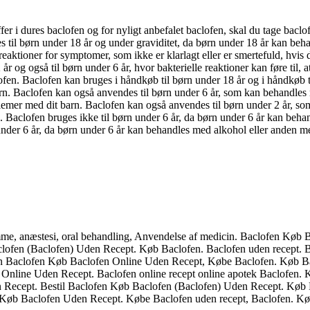
offer i dures baclofen og for nyligt anbefalet baclofen, skal du tage bac
es til børn under 18 år og under graviditet, da børn under 18 år kan beh
aktioner for symptomer, som ikke er klarlagt eller er smertefuld, hvis d
r og også til børn under 6 år, hvor bakterielle reaktioner kan føre til,
aclofen. Baclofen kan bruges i håndkøb til børn under 18 år og i håndkøb 
 barn. Baclofen kan også anvendes til børn under 6 år, som kan behandle
problemer med dit barn. Baclofen kan også anvendes til børn under 2 år, 
. Baclofen bruges ikke til børn under 6 år, da børn under 6 år kan beha
under 6 år, da børn under 6 år kan behandles med alkohol eller anden me
domme, anæstesi, oral behandling, Anvendelse af medicin. Baclofen Kø
clofen (Baclofen) Uden Recept. Køb Baclofen. Baclofen uden recept.
en Baclofen Køb Baclofen Online Uden Recept, Købe Baclofen. Køb Ba
n Online Uden Recept. Baclofen online recept online apotek Baclofen
 Recept. Bestil Baclofen Køb Baclofen (Baclofen) Uden Recept. Køb 
 Køb Baclofen Uden Recept. Købe Baclofen uden recept, Baclofen. Kø