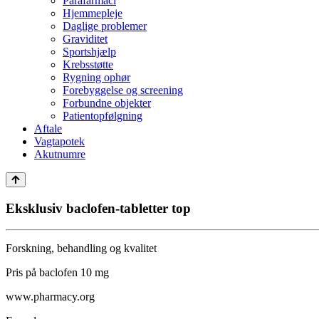
Parafarmaci
Hjemmepleje
Daglige problemer
Graviditet
Sportshjælp
Krebsstøtte
Rygning ophør
Forebyggelse og screening
Forbundne objekter
Patientopfølgning
Aftale
Vagtapotek
Akutnumre
Eksklusiv baclofen-tabletter top
Forskning, behandling og kvalitet
Pris på baclofen 10 mg
www.pharmacy.org