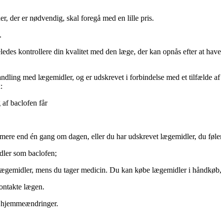
, der er nødvendig, skal foregå med en lille pris.
.
geledes kontrollere din kvalitet med den læge, der kan opnås efter at have
handling med lægemidler, og er udskrevet i forbindelse med et tilfælde a
:
f ​​baclofen får
.
mere end én gang om dagen, eller du har udskrevet lægemidler, du føler,
ler som baclofen;
ægemidler, mens du tager medicin. Du kan købe lægemidler i håndkøb,
kontakte lægen.
af hjemmeændringer.