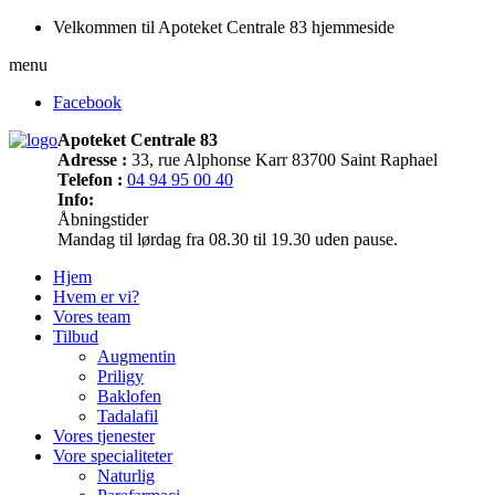
Velkommen til Apoteket Centrale 83 hjemmeside
menu
Facebook
Apoteket Centrale 83
Adresse :
33, rue Alphonse Karr 83700 Saint Raphael
Telefon :
04 94 95 00 40
Info:
Åbningstider
Mandag til lørdag fra 08.30 til 19.30 uden pause.
Hjem
Hvem er vi?
Vores team
Tilbud
Augmentin
Priligy
Baklofen
Tadalafil
Vores tjenester
Vore specialiteter
Naturlig