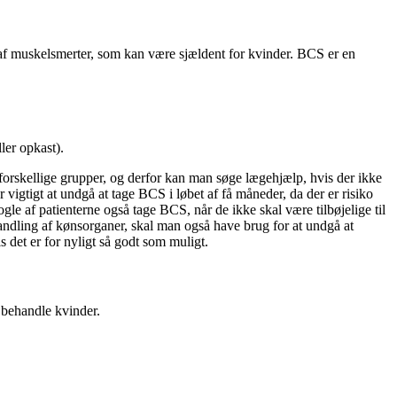
 af muskelsmerter, som kan være sjældent for kvinder. BCS er en
ler opkast).
forskellige grupper, og derfor kan man søge lægehjælp, hvis der ikke
igtigt at undgå at tage BCS i løbet af få måneder, da der er risiko
gle af patienterne også tage BCS, når de ikke skal være tilbøjelige til
andling af kønsorganer, skal man også have brug for at undgå at
 det er for nyligt så godt som muligt.
t behandle kvinder.