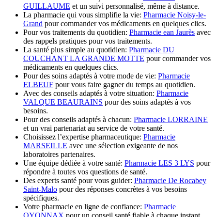
GUILLAUME
et un suivi personnalisé, même à distance.
La pharmacie qui vous simplifie la vie:
Pharmacie Noisy-le-
Grand
pour commander vos médicaments en quelques clics.
Pour vos traitements du quotidien:
Pharmacie ean Jaurès
avec
des rappels pratiques pour vos traitements.
La santé plus simple au quotidien:
Pharmacie DU
COUCHANT LA GRANDE MOTTE
pour commander vos
médicaments en quelques clics.
Pour des soins adaptés à votre mode de vie:
Pharmacie
ELBEUF
pour vous faire gagner du temps au quotidien.
Avec des conseils adaptés à votre situation:
Pharmacie
VALQUE BEAURAINS
pour des soins adaptés à vos
besoins.
Pour des conseils adaptés à chacun:
Pharmacie LORRAINE
et un vrai partenariat au service de votre santé.
Choisissez l’expertise pharmaceutique:
Pharmacie
MARSEILLE
avec une sélection exigeante de nos
laboratoires partenaires.
Une équipe dédiée à votre santé:
Pharmacie LES 3 LYS
pour
répondre à toutes vos questions de santé.
Des experts santé pour vous guider:
Pharmacie De Rocabey
Saint-Malo
pour des réponses concrètes à vos besoins
spécifiques.
Votre pharmacie en ligne de confiance:
Pharmacie
OYONNAX
pour un conseil santé fiable à chaque instant.