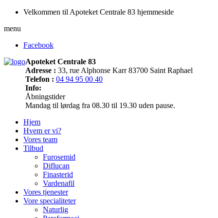
Velkommen til Apoteket Centrale 83 hjemmeside
menu
Facebook
Apoteket Centrale 83
Adresse :
33, rue Alphonse Karr 83700 Saint Raphael
Telefon :
04 94 95 00 40
Info:
Åbningstider
Mandag til lørdag fra 08.30 til 19.30 uden pause.
Hjem
Hvem er vi?
Vores team
Tilbud
Furosemid
Diflucan
Finasterid
Vardenafil
Vores tjenester
Vore specialiteter
Naturlig