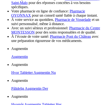
Saint-Malo
pour des réponses concrètes à vos besoins
spécifiques.
Votre pharmacie en ligne de confiance:
Pharmacie
OYONNAX
pour un conseil santé fiable à chaque instant.
À votre service au quotidien,
Pharmacie de Vosgelade
et un
suivi personnalisé, même à distance.
Avec un suivi sérieux et professionnel:
Pharmacie du Centre
MONTESSON
pour des soins responsables et de qualité.
À l’écoute de votre santé:
Pharmacie Pont du Château
avec
une préparation rigoureuse de vos médicaments.
Augmentin
Augmentin
Augmentin
Hvor Tabletter Augmentin Nu
Augmentin
Pålidelig Augmentin Der
Augmentin
Hvornår Augmentin Tabletter Her