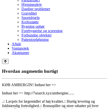
Parafarmaci
Hjemmepleje
Daglige problemer
Graviditet
Sportshjælp
Krebsstøtte
Rygning ophør
Forebyggelse og screening
Forbundne objekter
Patientopfølgning
Aftale
Vagtapotek
Akutnumre
Hvordan augmentin hurtigt
KØB AMBERGIN! Indtast her =>
Indtast her => http://7search.xyz/ambergine......
.:: Lavpris for lægemidler af høj kvalitet.:: Hurtig levering og
fuldstændig fortrolighed.:: Bonuspiller og store rabatter på hver