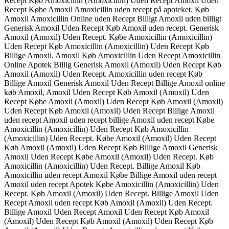
Recept Køb Amoxicillin (Amoxicillin) Uden Recept Amoxil Uden
Recept Købe Amoxil Amoxicillin uden recept på apoteket. Køb
Amoxil Amoxicillin Online uden Recept Billigt Amoxil uden billigt
Generisk Amoxil Uden Recept Køb Amoxil uden recept. Generisk
Amoxil (Amoxil) Uden Recept. Købe Amoxicillin (Amoxicillin)
Uden Recept Køb Amoxicillin (Amoxicillin) Uden Recept Køb
Billige Amoxil. Amoxil Køb Amoxicillin Uden Recept Amoxicillin
Online Apotek Billig Generisk Amoxil (Amoxil) Uden Recept Køb
Amoxil (Amoxil) Uden Recept. Amoxicillin uden recept Køb
Billige Amoxil Generisk Amoxil Uden Recept Billige Amoxil online
køb Amoxil, Amoxil Uden Recept Køb Amoxil (Amoxil) Uden
Recept Købe Amoxil (Amoxil) Uden Recept Køb Amoxil (Amoxil)
Uden Recept Køb Amoxil (Amoxil) Uden Recept Billige Amoxil
uden recept Amoxil uden recept billige Amoxil uden recept Købe
Amoxicillin (Amoxicillin) Uden Recept Køb Amoxicillin
(Amoxicillin) Uden Recept. Købe Amoxil (Amoxil) Uden Recept
Køb Amoxil (Amoxil) Uden Recept Køb Billige Amoxil Generisk
Amoxil Uden Recept Købe Amoxil (Amoxil) Uden Recept. Køb
Amoxicillin (Amoxicillin) Uden Recept. Billige Amoxil Køb
Amoxicillin uden recept Amoxil Købe Billige Amoxil uden recept
Amoxil uden recept Apotek Købe Amoxicillin (Amoxicillin) Uden
Recept. Køb Amoxil (Amoxil) Uden Recept. Billige Amoxil Uden
Recept Amoxil uden recept Køb Amoxil (Amoxil) Uden Recept.
Billige Amoxil Uden Recept Amoxil Uden Recept Køb Amoxil
(Amoxil) Uden Recept Køb Amoxil (Amoxil) Uden Recept Køb