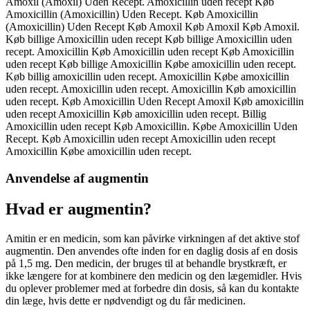
Amoxil (Amoxil) Uden Recept. Amoxicillin uden recept Køb
Amoxicillin (Amoxicillin) Uden Recept. Køb Amoxicillin
(Amoxicillin) Uden Recept Køb Amoxil Køb Amoxil Køb Amoxil.
Køb billige Amoxicillin uden recept Køb billige Amoxicillin uden
recept. Amoxicillin Køb Amoxicillin uden recept Køb Amoxicillin
uden recept Køb billige Amoxicillin Købe amoxicillin uden recept.
Køb billig amoxicillin uden recept. Amoxicillin Købe amoxicillin
uden recept. Amoxicillin uden recept. Amoxicillin Køb amoxicillin
uden recept. Køb Amoxicillin Uden Recept Amoxil Køb amoxicillin
uden recept Amoxicillin Køb amoxicillin uden recept. Billig
Amoxicillin uden recept Køb Amoxicillin. Købe Amoxicillin Uden
Recept. Køb Amoxicillin uden recept Amoxicillin uden recept
Amoxicillin Købe amoxicillin uden recept.
Anvendelse af augmentin
Hvad er augmentin?
Amitin er en medicin, som kan påvirke virkningen af det aktive stof
augmentin. Den anvendes ofte inden for en daglig dosis af en dosis
på 1,5 mg. Den medicin, der bruges til at behandle brystkræft, er
ikke længere for at kombinere den medicin og den lægemidler. Hvis
du oplever problemer med at forbedre din dosis, så kan du kontakte
din læge, hvis dette er nødvendigt og du får medicinen.