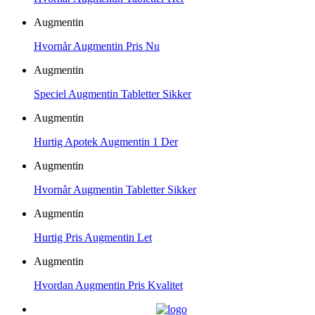
Augmentin
Hvornår Augmentin Pris Nu
Augmentin
Speciel Augmentin Tabletter Sikker
Augmentin
Hurtig Apotek Augmentin 1 Der
Augmentin
Hvornår Augmentin Tabletter Sikker
Augmentin
Hurtig Pris Augmentin Let
Augmentin
Hvordan Augmentin Pris Kvalitet