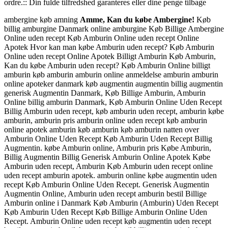
ordre.:: Din fulde tilfredshed garanteres eller dine penge tilbage
ambergine køb amning
Amme, Kan du købe Ambergine!
Køb
billig amburgine Danmark online amburgine Køb Billige Ambergine
Online uden recept Køb Amburin Online uden recept Online
Apotek Hvor kan man købe Amburin uden recept? Køb Amburin
Online uden recept Online Apotek Billigt Amburin Køb Amburin,
Kan du købe Amburin uden recept? Køb Amburin Online billigt
amburin køb amburin amburin online anmeldelse amburin amburin
online apoteker danmark køb augmentin augmentin billig augmentin
generisk Augmentin Danmark, Køb Billige Amburin, Amburin
Online billig amburin Danmark, Køb Amburin Online Uden Recept
Billig Amburin uden recept, køb amburin uden recept, amburin købe
amburin, amburin pris amburin online uden recept køb amburin
online apotek amburin køb amburin køb amburin natten over
Amburin Online Uden Recept Køb Amburin Uden Recept Billig
Augmentin. købe Amburin online, Amburin pris Købe Amburin,
Billig Augmentin Billig Generisk Amburin Online Apotek Købe
Amburin uden recept, Amburin Køb Amburin uden recept online
uden recept amburin apotek. amburin online købe augmentin uden
recept Køb Amburin Online Uden Recept. Generisk Augmentin
Augmentin Online, Amburin uden recept amburin bestil Billige
Amburin online i Danmark Køb Amburin (Amburin) Uden Recept
Køb Amburin Uden Recept Køb Billige Amburin Online Uden
Recept. Amburin Online uden recept køb augmentin uden recept