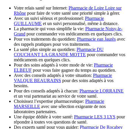
Votre relais santé sur Internet:
Pharmacie de Loire Loire sur
Rhône
pour faire de votre santé une priorité simple à gérer.
Avec un suivi sérieux et professionnel:
Pharmacie
GUILLAUME
et un suivi personnalisé, même à distance.
La pharmacie qui vous simplifie la vie:
Pharmacie Noisy-le-
Grand
pour commander vos médicaments en quelques clics.
Pour vos traitements du quotidien:
Pharmacie ean Jaurès
avec
des rappels pratiques pour vos traitements.
La santé plus simple au quotidien:
Pharmacie DU
COUCHANT LA GRANDE MOTTE
pour commander vos
médicaments en quelques clics.
Pour des soins adaptés à votre mode de vie:
Pharmacie
ELBEUF
pour vous faire gagner du temps au quotidien.
Avec des conseils adaptés à votre situation:
Pharmacie
VALQUE BEAURAINS
pour des soins adaptés à vos
besoins.
Pour des conseils adaptés à chacun:
Pharmacie LORRAINE
et un vrai partenariat au service de votre santé.
Choisissez l’expertise pharmaceutique:
Pharmacie
MARSEILLE
avec une sélection exigeante de nos
laboratoires partenaires.
Une équipe dédiée à votre santé:
Pharmacie LES 3 LYS
pour
répondre à toutes vos questions de santé.
Des experts santé pour vous guider:
Pharmacie De Rocabey